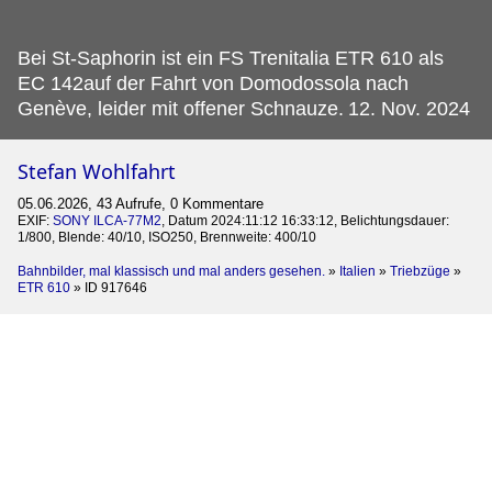
Bei St-Saphorin ist ein FS Trenitalia ETR 610 als
EC 142auf der Fahrt von Domodossola nach
Genève, leider mit offener Schnauze.
12. Nov. 2024
Stefan Wohlfahrt
05.06.2026, 43 Aufrufe, 0 Kommentare
EXIF:
SONY ILCA-77M2
, Datum 2024:11:12 16:33:12, Belichtungsdauer:
1/800, Blende: 40/10, ISO250, Brennweite: 400/10
Bahnbilder, mal klassisch und mal anders gesehen.
»
Italien
»
Triebzüge
»
ETR 610
»
ID 917646