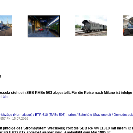
!
sola steht ein SBB RABe 503 abgestellt. Für die Reise nach Milano ist infolge 
lfahrt
riebzüge (Normalspur) / ETR 610 (RABe 503)
,
Italien / Bahnhöfe (Stazione di) / Domodossol
857 Px, 15.07.2026
t (infolge des Stromsystem Wechsels) rollt die SBB Re 4/4 11310 mit ihrem I
er FS E 632 012 abgelöst werden wird. Analogbild vom Mai 1985
