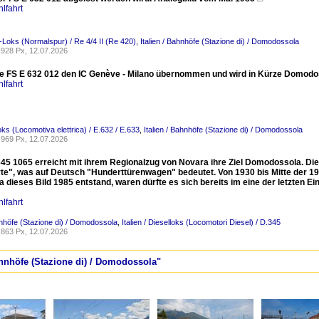
lfahrt
-Loks (Normalspur) / Re 4/4 II (Re 420)
,
Italien / Bahnhöfe (Stazione di) / Domodossola
928 Px, 12.07.2026
ie FS E 632 012 den IC Genève - Milano übernommen und wird in Kürze Domodo
lfahrt
Loks (Locomotiva elettrica) / E.632 / E.633
,
Italien / Bahnhöfe (Stazione di) / Domodossola
969 Px, 12.07.2026
345 1065 erreicht mit ihrem Regionalzug von Novara ihre Ziel Domodossola. D
te", was auf Deutsch "Hunderttürenwagen" bedeutet. Von 1930 bis Mitte der 
a dieses Bild 1985 entstand, waren dürfte es sich bereits im eine der letzten
lfahrt
ahnhöfe (Stazione di) / Domodossola
,
Italien / Dieselloks (Locomotori Diesel) / D.345
863 Px, 12.07.2026
Bahnhöfe (Stazione di) / Domodossola"