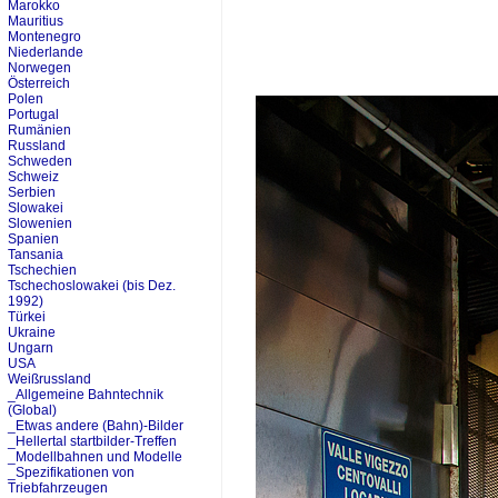
Marokko
Mauritius
Montenegro
Niederlande
Norwegen
Österreich
Polen
Portugal
Rumänien
Russland
Schweden
Schweiz
Serbien
Slowakei
Slowenien
Spanien
Tansania
Tschechien
Tschechoslowakei (bis Dez.
1992)
Türkei
Ukraine
Ungarn
USA
Weißrussland
_Allgemeine Bahntechnik
(Global)
_Etwas andere (Bahn)-Bilder
_Hellertal startbilder-Treffen
_Modellbahnen und Modelle
_Spezifikationen von
Triebfahrzeugen