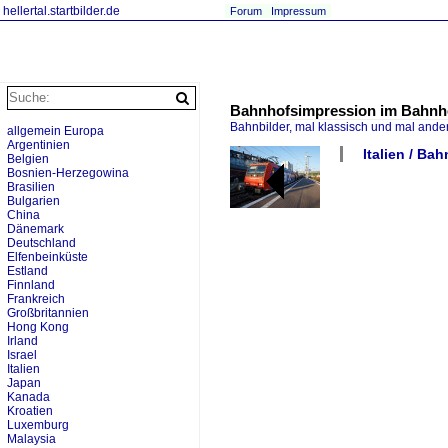
hellertal.startbilder.de
Forum
Impressum
Bahnhofsimpression im Bahnh
Bahnbilder, mal klassisch und mal ande
allgemein Europa
Argentinien
Italien / Ba
Belgien
Bosnien-Herzegowina
Brasilien
Bulgarien
China
Dänemark
Deutschland
Elfenbeinküste
Estland
Finnland
Frankreich
Großbritannien
Hong Kong
Irland
Israel
Italien
Japan
Kanada
Kroatien
Luxemburg
Malaysia