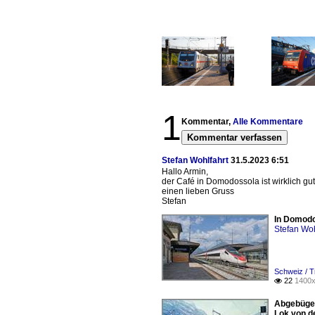
1
Kommentar,
Alle Kommentare
Kommentar verfassen
Stefan Wohlfahrt
31.5.2023 6:51
Hallo Armin,
der Café in Domodossola ist wirklich gut
einen lieben Gruss
Stefan
In Domodos
Stefan Woh
Schweiz / T
22
1400x

Abgebügel
Lok von d