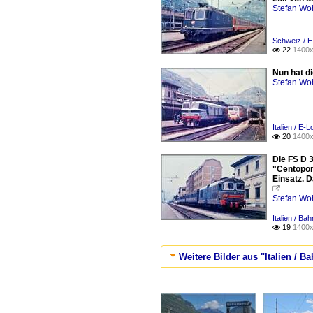
Stefan Woh
Schweiz / E
22
1400x

Nun hat d
Stefan Woh
Italien / E-
20
1400x

Die FS D 
"Centopor
Einsatz. D

Stefan Woh
Italien / B
19
1400x

Weitere Bilder aus "Italien / 