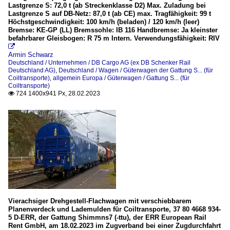
Lastgrenze S: 72,0 t (ab Streckenklasse D2) Max. Zuladung bei
Lastgrenze S auf DB-Netz: 87,0 t (ab CE) max. Tragfähigkeit: 99 t
Höchstgeschwindigkeit: 100 km/h (beladen) / 120 km/h (leer)
Bremse: KE-GP (LL) Bremssohle: IB 116 Handbremse: Ja kleinster
befahrbarer Gleisbogen: R 75 m Intern. Verwendungsfähigkeit: RIV

Armin Schwarz
Deutschland / Unternehmen / DB Cargo AG (ex DB Schenker Rail
Deutschland AG)
,
Deutschland / Wagen / Güterwagen der Gattung S... (für
Coiltransporte)
,
allgemein Europa / Güterwagen / Gattung S... (für
Coiltransporte)
724 1400x941 Px, 28.02.2023

Vierachsiger Drehgestell-Flachwagen mit verschiebbarem
Planenverdeck und Lademulden für Coiltransporte, 37 80 4668 934-
5 D-ERR, der Gattung Shimmns7 (-ttu), der ERR European Rail
Rent GmbH, am 18.02.2023 im Zugverband bei einer Zugdurchfahrt