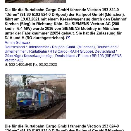
Die für die Rurtalbahn Cargo GmbH fahrende Vectron 193 824-0
"Düren" (91 80 6193 824-0 D-Rpool) der Railpool GmbH (München),
fährt am 19.03.2021 mit einem Kesselwagenzug durch den Bahnhof
Kirchen (Sieg) in Richtung Köln. Die SIEMENS Vectron AC (200
km/h - 6.4 MW) wurde 2016 von SIEMENS Mobilitiy in München
unter der Fabriknummer 22054 gebaut. Sie hat die Zulassung für
D/ A und H (RO durchgestrichen).

Armin Schwarz
Deutschland / Unternehmen / Railpool GmbH (München)
,
Deutschland /
Unternehmen / Rurtalbahn / RTB Cargo (RATH Gruppe)
,
Deutschland /
Güterzüge / Kesselwagenzüge
,
Deutschland / E-Loks / BR 193 (SIEMENS
Vectron AC)
532 1400x940 Px, 03.02.2023

Die für die Rurtalbahn Cargo GmbH fahrende Vectron 193 824-0
"Düren" (91 80 6193 824-0 D-Rpool) der Railpool GmbH (München),