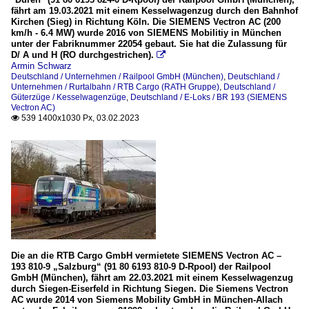
fährt am 19.03.2021 mit einem Kesselwagenzug durch den Bahnhof
Kirchen (Sieg) in Richtung Köln. Die SIEMENS Vectron AC (200
km/h - 6.4 MW) wurde 2016 von SIEMENS Mobilitiy in München
unter der Fabriknummer 22054 gebaut. Sie hat die Zulassung für
D/ A und H (RO durchgestrichen).

Armin Schwarz
Deutschland / Unternehmen / Railpool GmbH (München)
,
Deutschland /
Unternehmen / Rurtalbahn / RTB Cargo (RATH Gruppe)
,
Deutschland /
Güterzüge / Kesselwagenzüge
,
Deutschland / E-Loks / BR 193 (SIEMENS
Vectron AC)
539 1400x1030 Px, 03.02.2023

Die an die RTB Cargo GmbH vermietete SIEMENS Vectron AC –
193 810-9 „Salzburg“ (91 80 6193 810-9 D-Rpool) der Railpool
GmbH (München), fährt am 22.03.2021 mit einem Kesselwagenzug
durch Siegen-Eiserfeld in Richtung Siegen. Die Siemens Vectron
AC wurde 2014 von Siemens Mobility GmbH in München-Allach