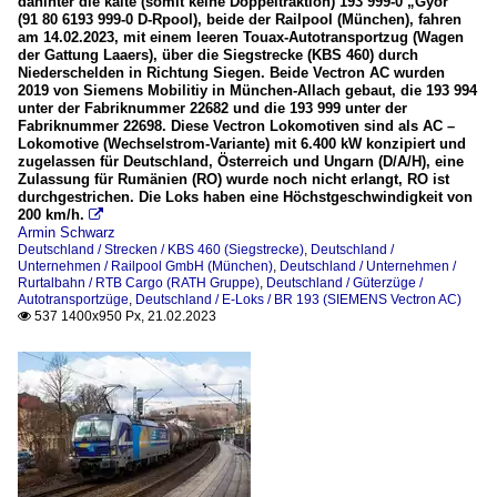
dahinter die kalte (somit keine Doppeltraktion) 193 999-0 „Győr“
(91 80 6193 999-0 D-Rpool), beide der Railpool (München), fahren
am 14.02.2023, mit einem leeren Touax-Autotransportzug (Wagen
der Gattung Laaers), über die Siegstrecke (KBS 460) durch
Niederschelden in Richtung Siegen. Beide Vectron AC wurden
2019 von Siemens Mobilitiy in München-Allach gebaut, die 193 994
unter der Fabriknummer 22682 und die 193 999 unter der
Fabriknummer 22698. Diese Vectron Lokomotiven sind als AC –
Lokomotive (Wechselstrom-Variante) mit 6.400 kW konzipiert und
zugelassen für Deutschland, Österreich und Ungarn (D/A/H), eine
Zulassung für Rumänien (RO) wurde noch nicht erlangt, RO ist
durchgestrichen. Die Loks haben eine Höchstgeschwindigkeit von
200 km/h.

Armin Schwarz
Deutschland / Strecken / KBS 460 (Siegstrecke)
,
Deutschland /
Unternehmen / Railpool GmbH (München)
,
Deutschland / Unternehmen /
Rurtalbahn / RTB Cargo (RATH Gruppe)
,
Deutschland / Güterzüge /
Autotransportzüge
,
Deutschland / E-Loks / BR 193 (SIEMENS Vectron AC)
537 1400x950 Px, 21.02.2023
