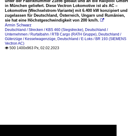
unter der Fabriknummer 21898 gebaut und an die Railpool GmbH
in München geliefert. Diese Vectron Lokomotive ist als AC –
Lokomotive (Wechselstrom-Variante) mit 6.400 kW konzipiert und
zugelassen für Deutschland, Österreich, Ungarn und Rumänien,
sie hat eine Höchstgeschwindigkeit von 200 km/h.

Armin Schwarz
Deutschland / Strecken / KBS 460 (Siegstrecke)
,
Deutschland /
Unternehmen / Rurtalbahn / RTB Cargo (RATH Gruppe)
,
Deutschland /
Güterzüge / Kesselwagenzüge
,
Deutschland / E-Loks / BR 193 (SIEMENS
Vectron AC)
500 1400x963 Px, 02.02.2023
