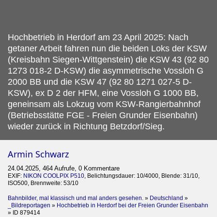
Hochbetrieb in Herdorf am 23 April 2025: Nach
getaner Arbeit fahren nun die beiden Loks der KSW
(Kreisbahn Siegen-Wittgenstein) die KSW 43 (92 80
1273 018-2 D-KSW) die asymmetrische Vossloh G
2000 BB und die KSW 47 (92 80 1271 027-5 D-
KSW), ex D 2 der HFM, eine Vossloh G 1000 BB,
geneinsam als Lokzug vom KSW-Rangierbahnhof
(Betriebsstätte FGE - Freien Grunder Eisenbahn)
wieder zurück in Richtung Betzdorf/Sieg.
Armin Schwarz
24.04.2025, 464 Aufrufe, 0 Kommentare
EXIF:
NIKON COOLPIX P510
, Belichtungsdauer: 10/4000, Blende: 31/10,
ISO500, Brennweite: 53/10
Bahnbilder, mal klassisch und mal anders gesehen.
»
Deutschland
»
_Bildreportagen
»
Hochbetrieb in Herdorf bei der Freien Grunder Eisenbahn
»
ID 879414