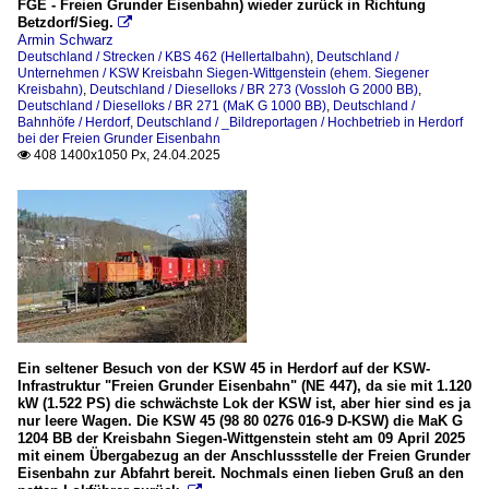
FGE - Freien Grunder Eisenbahn) wieder zurück in Richtung
Betzdorf/Sieg.

Armin Schwarz
Deutschland / Strecken / KBS 462 (Hellertalbahn)
,
Deutschland /
Unternehmen / KSW Kreisbahn Siegen-Wittgenstein (ehem. Siegener
Kreisbahn)
,
Deutschland / Dieselloks / BR 273 (Vossloh G 2000 BB)
,
Deutschland / Dieselloks / BR 271 (MaK G 1000 BB)
,
Deutschland /
Bahnhöfe / Herdorf
,
Deutschland / _Bildreportagen / Hochbetrieb in Herdorf
bei der Freien Grunder Eisenbahn
408 1400x1050 Px, 24.04.2025

Ein seltener Besuch von der KSW 45 in Herdorf auf der KSW-
Infrastruktur "Freien Grunder Eisenbahn" (NE 447), da sie mit 1.120
kW (1.522 PS) die schwächste Lok der KSW ist, aber hier sind es ja
nur leere Wagen. Die KSW 45 (98 80 0276 016-9 D-KSW) die MaK G
1204 BB der Kreisbahn Siegen-Wittgenstein steht am 09 April 2025
mit einem Übergabezug an der Anschlussstelle der Freien Grunder
Eisenbahn zur Abfahrt bereit. Nochmals einen lieben Gruß an den