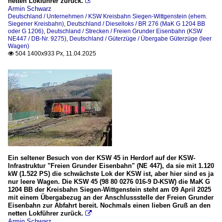
netten Lokführer zurück.

Armin Schwarz
Deutschland / Unternehmen / KSW Kreisbahn Siegen-Wittgenstein (ehem.
Siegener Kreisbahn)
,
Deutschland / Dieselloks / BR 276 (MaK G 1204 BB
oder G 1206)
,
Deutschland / Strecken / Freien Grunder Eisenbahn (KSW
NE447 / DB-Nr. 9275)
,
Deutschland / Güterzüge / Übergabe Güterzüge (leer
Wagen)
504 1400x933 Px, 11.04.2025

Ein seltener Besuch von der KSW 45 in Herdorf auf der KSW-
Infrastruktur "Freien Grunder Eisenbahn" (NE 447), da sie mit 1.120
kW (1.522 PS) die schwächste Lok der KSW ist, aber hier sind es ja
nur leere Wagen. Die KSW 45 (98 80 0276 016-9 D-KSW) die MaK G
1204 BB der Kreisbahn Siegen-Wittgenstein steht am 09 April 2025
mit einem Übergabezug an der Anschlussstelle der Freien Grunder
Eisenbahn zur Abfahrt bereit. Nochmals einen lieben Gruß an den
netten Lokführer zurück.

Armin Schwarz