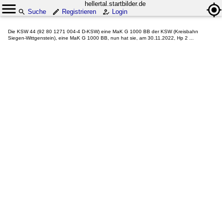
hellertal.startbilder.de
Suche
Registrieren
Login
Die KSW 44 (92 80 1271 004-4 D-KSW) eine MaK G 1000 BB der KSW (Kreisbahn
Siegen-Wittgenstein), eine MaK G 1000 BB, nun hat sie, am 30.11.2022, Hp 2 ...