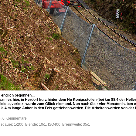
endlich begonnen....
m es hier, in Herdorf kurz hinter dem Hp Königsstollen (bei km 88,4 der Hell
tgleiste, verletzt wurde zum Glück niemand. Nun nach über vier Monaten habe
iele 4 m lange Anker in den Fels getrieben werden. Die Arbeiten werden von
fe, 0 Kommentare
gsdauer: 1/200, Blende: 10/1, ISO400, Brennweite: 35/1