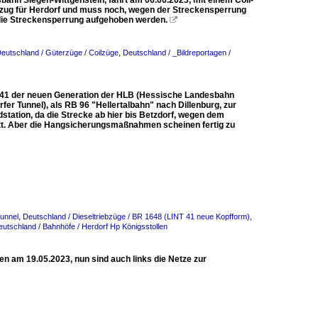
ahn Siegen-Wittgenstein, fährt am 06.06.2023, mit einem Coil-
oilzug für Herdorf und muss noch, wegen der Streckensperrung
 die Streckensperrung aufgehoben werden.

eutschland / Güterzüge / Coilzüge
,
Deutschland / _Bildreportagen /
T 41 der neuen Generation der HLB (Hessische Landesbahn
r Tunnel), als RB 96 "Hellertalbahn" nach Dillenburg, zur
ndstation, da die Strecke ab hier bis Betzdorf, wegen dem
tatt. Aber die Hangsicherungsmaßnahmen scheinen fertig zu
unnel
,
Deutschland / Dieseltriebzüge / BR 1648 (LINT 41 neue Kopfform)
,
eutschland / Bahnhöfe / Herdorf Hp Königsstollen
en am 19.05.2023, nun sind auch links die Netze zur