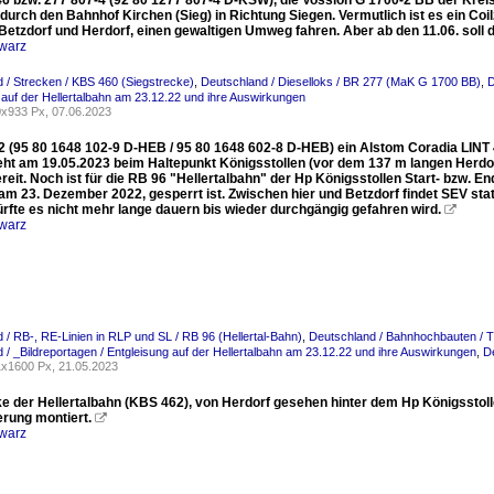
6 bzw. 277 807-4 (92 80 1277 807-4 D-KSW), die Vossloh G 1700-2 BB der Kreisb
 durch den Bahnhof Kirchen (Sieg) in Richtung Siegen. Vermutlich ist es ein C
Betzdorf und Herdorf, einen gewaltigen Umweg fahren. Aber ab den 11.06. soll
warz
 / Strecken / KBS 460 (Siegstrecke)
,
Deutschland / Dieselloks / BR 277 (MaK G 1700 BB)
,
D
 auf der Hellertalbahn am 23.12.22 und ihre Auswirkungen
x933 Px, 07.06.2023
2 (95 80 1648 102-9 D-HEB / 95 80 1648 602-8 D-HEB) ein Alstom Coradia LIN
ht am 19.05.2023 beim Haltepunkt Königsstollen (vor dem 137 m langen Herdorfe
reit. Noch ist für die RB 96 "Hellertalbahn" der Hp Königsstollen Start- bzw. E
 am 23. Dezember 2022, gesperrt ist. Zwischen hier und Betzdorf findet SEV s
ürfte es nicht mehr lange dauern bis wieder durchgängig gefahren wird.

warz
 / RB-, RE-Linien in RLP und SL / RB 96 (Hellertal-Bahn)
,
Deutschland / Bahnhochbauten / T
 / _Bildreportagen / Entgleisung auf der Hellertalbahn am 23.12.22 und ihre Auswirkungen
,
D
x1600 Px, 21.05.2023
ke der Hellertalbahn (KBS 462), von Herdorf gesehen hinter dem Hp Königsstoll
rung montiert.

warz