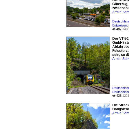
Die KSW 4
Güterzug,
zwischen 
Armin Sch
Deutschland
Entgleisung
487
1400

Der VT 50
GmbH) ste
Abfahrt be
Felssturz
sein, so d
Armin Sch
Deutschland
Deutschland
436
1221

Die Strec
Hangsiche
Armin Sch