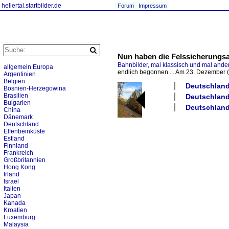
hellertal.startbilder.de
Forum
Impressum
Nun haben die Felssicherungsar
Bahnbilder, mal klassisch und mal ande
allgemein Europa
endlich begonnen.... Am 23. Dezember
Argentinien
Belgien
Deutschland 
Bosnien-Herzegowina
Brasilien
Deutschland 
Bulgarien
Deutschland
China
Dänemark
Deutschland
Elfenbeinküste
Estland
Finnland
Frankreich
Großbritannien
Hong Kong
Irland
Israel
Italien
Japan
Kanada
Kroatien
Luxemburg
Malaysia