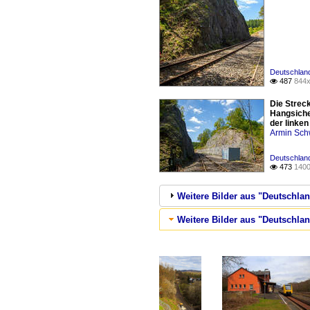
Deutschland
487
844x

Die Strec
Hangsicher
der linken
Armin Sch
Deutschland
473
1400

Weitere Bilder aus "Deutschlan
Weitere Bilder aus "Deutschlan