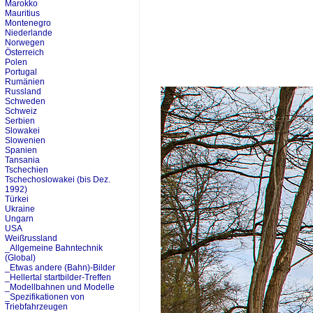
Marokko
Mauritius
Montenegro
Niederlande
Norwegen
Österreich
Polen
Portugal
Rumänien
Russland
Schweden
Schweiz
Serbien
Slowakei
Slowenien
Spanien
Tansania
Tschechien
Tschechoslowakei (bis Dez.
1992)
Türkei
Ukraine
Ungarn
USA
Weißrussland
_Allgemeine Bahntechnik
(Global)
_Etwas andere (Bahn)-Bilder
_Hellertal startbilder-Treffen
_Modellbahnen und Modelle
_Spezifikationen von
Triebfahrzeugen