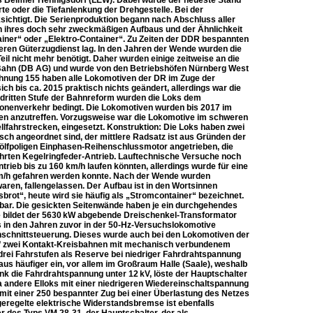
s Beimler Hennigsdorf (LEW). Dabei wurde der neueste Stand
rte oder die Tiefanlenkung der Drehgestelle. Bei der
ichtigt. Die Serienproduktion begann nach Abschluss aller
en ihres doch sehr zweckmäßigen Aufbaus und der Ähnlichkeit
iner“ oder „Elektro-Container“. Zu Zeiten der DDR bespannten
eren Güterzugdienst lag. In den Jahren der Wende wurden die
 nicht mehr benötigt. Daher wurden einige zeitweise an die
n Bahn (DB AG) und wurde von den Betriebshöfen Nürnberg West
hnung 155 haben alle Lokomotiven der DR im Zuge der
bis ca. 2015 praktisch nichts geändert, allerdings war die
 dritten Stufe der Bahnreform wurden die Loks dem
onenverkehr bedingt. Die Lokomotiven wurden bis 2017 im
gen anzutreffen. Vorzugsweise war die Lokomotive im schweren
fahrstrecken, eingesetzt. Konstruktion: Die Loks haben zwei
ch angeordnet sind, der mittlere Radsatz ist aus Gründen der
wölfpoligen Einphasen-Reihenschlussmotor angetrieben, die
ährten Kegelringfeder-Antrieb. Lauftechnische Versuche noch
rieb bis zu 160 km/h laufen könnten, allerdings wurde für eine
km/h gefahren werden konnte. Nach der Wende wurden
ren, fallengelassen. Der Aufbau ist in den Wortsinnen
ot“, heute wird sie häufig als „Stromcontainer“ bezeichnet.
ar. Die gesickten Seitenwände haben je ein durchgehendes
e bildet der 5630 kW abgebende Dreischenkel-Transformator
 in den Jahren zuvor in der 50-Hz-Versuchslokomotive
schnittsteuerung. Dieses wurde auch bei den Lokomotiven der
auf zwei Kontakt-Kreisbahnen mit mechanisch verbundenem
n drei Fahrstufen als Reserve bei niedriger Fahrdrahtspannung
us häufiger ein, vor allem im Großraum Halle (Saale), weshalb
nk die Fahrdrahtspannung unter 12 kV, löste der Hauptschalter
a andere Elloks mit einer niedrigeren Wiedereinschaltspannung
mit einer 250 bespannter Zug bei einer Überlastung des Netzes
geregelte elektrische Widerstandsbremse ist ebenfalls