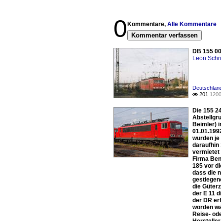
0
Kommentare,
Alle Kommentare
Kommentar verfassen
DB 155 00
Leon Schri
Deutschland
201
1200

Die 155 2
Abstellgr
Beimler) 
01.01.199
wurden je
daraufhin
vermietet
Firma Ben
185 vor di
dass die 
gestiegen
die Güter
der E 11 
der DR erf
worden wa
Reise- ode