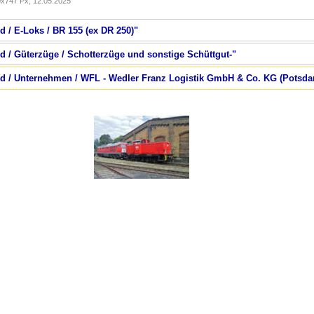
x747 Px, 12.05.2025
d / E-Loks / BR 155 (ex DR 250)"
d / Güterzüge / Schotterzüge und sonstige Schüttgut-"
nd / Unternehmen / WFL - Wedler Franz Logistik GmbH & Co. KG (Potsd