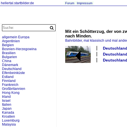
hellertal.startbilder.de
Forum
Impressum
Mit ein Schötterzug, der von z
nach Minden.
allgemein Europa
Bahnbilder, mal klassisch und mal ande
Argentinien
Belgien
Deutschland 
Bosnien-Herzegowina
Brasilien
Deutschland
Bulgarien
Deutschland
China
Dänemark
Deutschland
Elfenbeinküste
Estland
Finnland
Frankreich
Großbritannien
Hong Kong
Irland
Israel
Italien
Japan
Kanada
Kroatien
Luxemburg
Malaysia