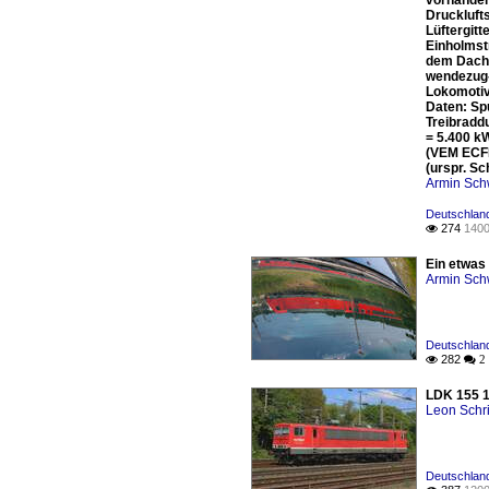
vorhanden
Druckluft
Lüftergit
Einholmst
dem Dach 
wendezug-
Lokomotiv
Daten: Sp
Treibradd
= 5.400 k
(VEM ECFB
(urspr. S
Armin Sch
Deutschland
274
1400

Ein etwas
Armin Sch
Deutschland
282

 2
LDK 155 1
Leon Schri
Deutschland