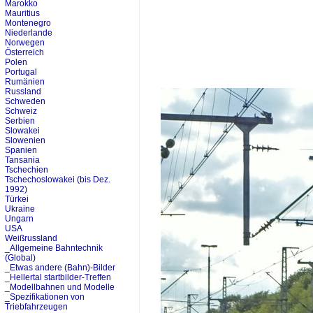
Marokko
Mauritius
Montenegro
Niederlande
Norwegen
Österreich
Polen
Portugal
Rumänien
Russland
Schweden
Schweiz
Serbien
Slowakei
Slowenien
Spanien
Tansania
Tschechien
Tschechoslowakei (bis Dez.
1992)
Türkei
Ukraine
Ungarn
USA
Weißrussland
_Allgemeine Bahntechnik
(Global)
_Etwas andere (Bahn)-Bilder
_Hellertal startbilder-Treffen
_Modellbahnen und Modelle
_Spezifikationen von
Triebfahrzeugen