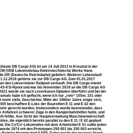
eute DB Cargo AG) ist am 14 Juli 2013 in Kreuztal in der
i LEW (VEB Lokomotivbau Elektrotechnische Werke Hans
ie DR (Deutsche Reichsbahn) geliefert. Weiterer Lebenslauf:
1.12.2016 gehörte sie zur DB Cargo AG. Zum 01.01.2017
an den Lokvermieter Railpool verkauft. Die DB Cargo mietet
5 243-9 D-Rpool und war bis November 2019 an die DB Cargo AG
2021 wurde sie nach Leverkusen-Opladen überführt und bei der
als habe ich geflucht, wenn ich nur „rote“ 155er, 151 oder
t mehr sieht. Geschichte: Mitte der 1960er Jahre zeigte sich,
DDR beschafften E-Loks der Baureihen E 11 und E 42 den
 mehr gerecht wurden. Insbesondere wurde beanstandet, dass
eim Anfahren schwerer Züge in den Rangierbahnhöfen hatte, und
/h fehlte. Aus Sicht der Hauptverwaltung Maschinenwirtschaft
, die eigentlich bereits parallel zu den E 11 / E 42 geplant
. Die Co’Co’-Lokomotive mit dem Arbeitstitel E 51 sollte jeden
 wurde 1974 mit den Prototypen 250 001 bis 250 003 erreicht.