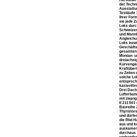
Herstelle
der Techni
Ausstattu
Testläufe
ihrer For
sie jede 
Loks durc
Schweizer
und Mannh
Angleichu
Loks inzw
Geschäfts
gesamten 
Montan- u
dreiachsi
Kurvengän
Kraftüber
zu Zeiten 
solche Lo
entsprech
kastenför
Drei Dach
Lüfterban
mit zwang
E 211 001
Baureihe 
Thyristors
und dürfe
die Rbd H
aus und k
auskamen,
durchaus 