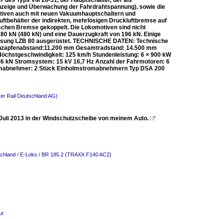
des Typs VM 28-31, der Hauptschalter, der als
Anzeige und Überwachung der Fahrdrahtspannung), sowie die
tiven auch mit neuen Vakuumhauptschaltern und
tbehälter der indirekten, mehrlösigen Druckluftbremse auf
schen Bremse gekoppelt. Die Lokomotiven sind nicht
 80 kN (480 kN) und eine Dauerzugkraft von 196 kN. Einige
lussung LZB 80 ausgerüstet. TECHNISCHE DATEN: Technische
ehzapfenabstand:11.200 mm Gesamtradstand: 14.500 mm
Höchstgeschwindigkeit: 125 km/h Stundenleistung: 6 × 900 kW
196 kN Stromsystem: 15 kV 16,7 Hz Anzahl der Fahrmotoren: 6
tromabnehmer: 2 Stück Einholmstromabnehmern Typ DSA 200
er Rail Deutschland AG)
 Juli 2013 in der Windschutzscheibe von meinem Auto.

chland / E-Loks / BR 185.2 (TRAXX F140 AC2)
ur