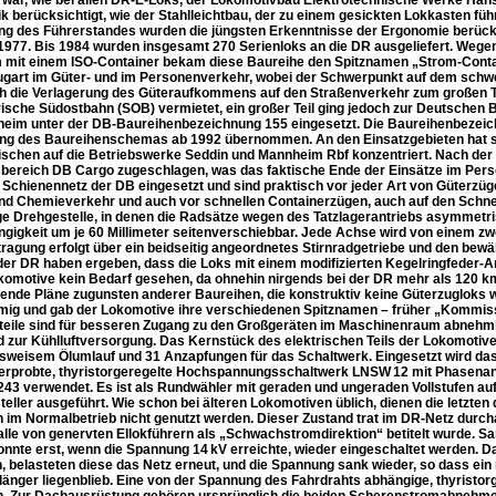
r war, wie bei allen DR-E-Loks, der Lokomotivbau Elektrotechnische Werke Han
k berücksichtigt, wie der Stahlleichtbau, der zu einem gesickten Lokkasten füh
ng des Führerstandes wurden die jüngsten Erkenntnisse der Ergonomie berücks
 1977. Bis 1984 wurden insgesamt 270 Serienloks an die DR ausgeliefert. Weg
m mit einem ISO-Container bekam diese Baureihe den Spitznamen „Strom-Conta
Zugart im Güter- und im Personenverkehr, wobei der Schwerpunkt auf dem schw
h die Verlagerung des Güteraufkommens auf den Straßenverkehr zum großen Teil
ische Südostbahn (SOB) vermietet, ein großer Teil ging jedoch zur Deutsche
eim unter der DB-Baureihenbezeichnung 155 eingesetzt. Die Baureihenbezeic
ng des Baureihenschemas ab 1992 übernommen. An den Einsatzgebieten hat sich 
ischen auf die Betriebswerke Seddin und Mannheim Rbf konzentriert. Nach der
bereich DB Cargo zugeschlagen, was das faktische Ende der Einsätze im Pers
Schienennetz der DB eingesetzt und sind praktisch vor jeder Art von Güterzü
nd Chemieverkehr und auch vor schnellen Containerzügen, auch auf den Schnell
ge Drehgestelle, in denen die Radsätze wegen des Tatzlagerantriebs asymmetris
gigkeit um je 60 Millimeter seitenverschiebbar. Jede Achse wird von einem z
tragung erfolgt über ein beidseitig angeordnetes Stirnradgetriebe und den bew
der DR haben ergeben, dass die Loks mit einem modifizierten Kegelringfeder-Ant
komotive kein Bedarf gesehen, da ohnehin nirgends bei der DR mehr als 120 
ende Pläne zugunsten anderer Baureihen, die konstruktiv keine Güterzugloks wa
mig und gab der Lokomotive ihre verschiedenen Spitznamen – früher „Kommissbr
teile sind für besseren Zugang zu den Großgeräten im Maschinenraum abnehmb
d zur Kühlluftversorgung. Das Kernstück des elektrischen Teils der Lokomotiv
sweisem Ölumlauf und 31 Anzapfungen für das Schaltwerk. Eingesetzt wird das
 erprobte, thyristorgeregelte Hochspannungsschaltwerk LNSW 12 mit Phasenan
243 verwendet. Es ist als Rundwähler mit geraden und ungeraden Vollstufen 
teller ausgeführt. Wie schon bei älteren Lokomotiven üblich, dienen die letzte
n im Normalbetrieb nicht genutzt werden. Dieser Zustand trat im DR-Netz durcha
alle von genervten Ellokführern als „Schwachstromdirektion“ betitelt wurde. Sa
onnte erst, wenn die Spannung 14 kV erreichte, wieder eingeschaltet werden. D
 belasteten diese das Netz erneut, und die Spannung sank wieder, so dass ein 
länger liegenblieb. Eine von der Spannung des Fahrdrahts abhängige, thyristor