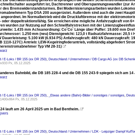
. Zur Dachausrüstung gehören ursprünglich die beiden Scherenstromabnehmer 
schnellschalter ausgeführt ist, Dachtrenner und Oberspannungswandler (zur 
ter des Bremswiderstandsturmes. Bei Modernisierungsarbeiten wurden Lokomo
romabnehmern Typ DSA 200 ausgerüstet. Außerdem sind auch die zwei Hauptluf
angeordnet. Im Normalbetrieb wird die Druckluftbremse mit der elektromotori
 oder doppeltraktionsfähig. Sie erreichen eine mögliche Anfahrzugkraft von 6×
en wurden zur Nutzung auf den Schnellfahrstrecken mit der Linienzugbeeinf
urweite: 1.435 mm Achsanordnung: Co`Co` Länge über Puffer: 19.600 mm Dr
urchmesser: 1.250 mm (neu) Dienstgewicht: 123,0 t Radsatzfahrmasse: 20,5 t 
W Dauerleistung: 5.100 kW (6.934 PS) Anfahrzugkraft: 480 kN Dauerzugkraft: 
 1110-127C) Antrieb: LEW-Kegelringfederantrieb, vollständig abgefedert S
cherenstromabnehmer Typ VM 28-31)

warz
 / E-Loks / BR 155 (ex DR 250)
,
Deutschland / Unternehmen / DB Cargo AG (ex DB Schenk
x933 Px, 05.12.2025
 anderes Bahnbild, die DB 185 228-4 und die DB 155 243-9 spiegeln sich am 14
warz
 / E-Loks / BR 155 (ex DR 250)
,
_Etwas andere (Bahn)-Bilder / sonstiges / sonstiges
,
Deuts
1400x864 Px, 05.12.2025
24 lauft am 26 April 2025 um in Bad Bentheim.

jvers
 / E-Loks / BR 155 (ex DR 250)
,
Deutschland / Unternehmen / LDK - Leipziger Dampf KulTo