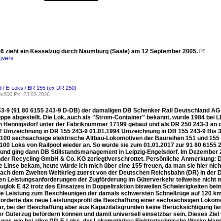
6 zieht ein Kesselzug durch Naumburg (Saale) am 12 September 2005.

jvers
 / E-Loks / BR 155 (ex DR 250)
x800 Px, 23.03.2026
43-9 (91 80 6155 243-9 D-DB) der damaligen DB Schenker Rail Deutschland AG (h
uppe abgestellt. Die Lok, auch als "Strom-Container" bekannt, wurde 1984 be
in Hennigsdorf unter der Fabriknummer 17199 gebaut und als DR 250 243-3 an d
2 Umzeichnung in DR 155 243-9 01.01.1994 Umzeichnung in DB 155 243-9 Bis 3
 100 sechsachsige elektrische Altbau-Lokomotiven der Baureihen 151 und 155 
 100 Loks von Railpool wieder an. So wurde sie zum 01.01.2017 zur 91 80 615
 und ging dann DB Stillstandsmanagement in Leipzig-Engelsdorf. Im Dezember 
der Recycling GmbH & Co. KG zerlegt/verschrottet. Persönliche Anmerkung: Dam
e Linse bekam, heute würde ich mich über eine 155 freuen, da man sie hier nich
nach dem Zweiten Weltkrieg zuerst von der Deutschen Reichsbahn (DR) in der 
en Leistungsanforderungen der Zugförderung im Güterverkehr teilweise nicht
zuglok E 42 trotz des Einsatzes in Doppeltraktion bisweilen Schwierigkeiten b
die Leistung zum Beschleunigen der damals schwersten Schnellzüge auf 120 km
orderte das neue Leistungsprofil die Beschaffung einer sechsachsigen Lokomotive
r, bei der Beschaffung aber aus Kapazitätsgründen keine Berücksichtigung fand
r Güterzug befördern können und damit universell einsetzbar sein. Dieses Ziel