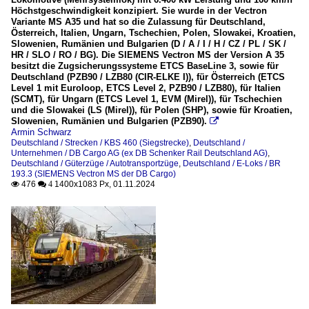
Höchstgeschwindigkeit konzipiert. Sie wurde in der Vectron
Variante MS A35 und hat so die Zulassung für Deutschland,
Österreich, Italien, Ungarn, Tschechien, Polen, Slowakei, Kroatien,
Slowenien, Rumänien und Bulgarien (D / A / I / H / CZ / PL / SK /
HR / SLO / RO / BG). Die SIEMENS Vectron MS der Version A 35
besitzt die Zugsicherungssysteme ETCS BaseLine 3, sowie für
Deutschland (PZB90 / LZB80 (CIR-ELKE I)), für Österreich (ETCS
Level 1 mit Euroloop, ETCS Level 2, PZB90 / LZB80), für Italien
(SCMT), für Ungarn (ETCS Level 1, EVM (Mirel)), für Tschechien
und die Slowakei (LS (Mirel)), für Polen (SHP), sowie für Kroatien,
Slowenien, Rumänien und Bulgarien (PZB90).

Armin Schwarz
Deutschland / Strecken / KBS 460 (Siegstrecke)
,
Deutschland /
Unternehmen / DB Cargo AG (ex DB Schenker Rail Deutschland AG)
,
Deutschland / Güterzüge / Autotransportzüge
,
Deutschland / E-Loks / BR
193.3 (SIEMENS Vectron MS der DB Cargo)
476
1400x1083 Px, 01.11.2024

 4