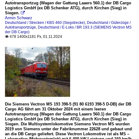
Autotransportzug (Wagen der Gattung Laaers 560.1) der DB Cargo
Logistics GmbH (ex DB Schenker ATG), durch Kirchen (Sieg) in
Siegen.

Armin Schwarz
Deutschland / Strecken / KBS 460 (Siegstrecke)
,
Deutschland / Güterzüge /
Autotransportzüge
,
Deutschland / E-Loks / BR 193.3 (SIEMENS Vectron MS
der DB Cargo)
478 1400x1181 Px, 01.11.2024

Die Siemens Vectron MS 193 398-5 (91 80 6193 398-5 D-DB) der DB
Cargo AG fährt am 31 Oktober 2024 mit einem leeren
Autotransportzug (Wagen der Gattung Laaers 560.1) der DB Cargo
Logistics GmbH (ex DB Schenker ATG), durch Kirchen (Sieg) in
Siegen. Die Multisystemlokomotive Siemens Vectron MS wurden
2019 von Siemens unter der Fabriknummer 22628 und gebaut und
an die DB Cargo geliefert. Diese Vectron Lokomotive ist als MS –
Lokomotive (Mehrsystemlok) mit 6.400 kW Leistung und 160 km/h