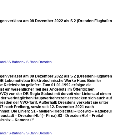
agen verlässt am 08 Dezember 2022 als S 2 (Dresden Flughafen
and / S-Bahnen / S-Bahn Dresden
agen verlässt am 08 Dezember 2022 als S 2 (Dresden Flughafen
VEB Lokomotivbau Elektrotechnische Werke Hans Beimler
 Reichsbahn geliefert. Zum 01.01.1992 erfolgte die
t ein wesentlicher Teil des Angebots im Öffentlichen
O) von der DB Regio Südost mit derzeit vier Linien auf einem
 der werktäglichen Hauptverkehrszeit erstrecken sich auch auf
Dresden der VVO-Tarif. Außerhalb Dresdens verkehrt sie unter
2007 nach Freiberg, sowie seit 12. Dezember 2021 nach
hof. Die Linien: S1 - Meißen-Triebischtal – Coswig – Radebeul
stadt – Dresden Hbf (– Pirna) S3 - Dresden Hbf – Freital-
ulsnitz – Kamenz

and / S-Bahnen / S-Bahn Dresden