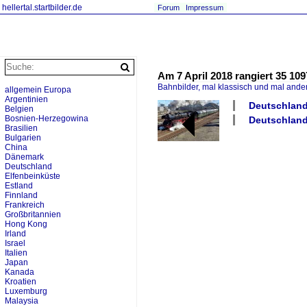
hellertal.startbilder.de
Forum
Impressum
Am 7 April 2018 rangiert 35 10
Bahnbilder, mal klassisch und mal ande
allgemein Europa
Argentinien
Deutschland
Belgien
Bosnien-Herzegowina
Deutschland 
Brasilien
Bulgarien
China
Dänemark
Deutschland
Elfenbeinküste
Estland
Finnland
Frankreich
Großbritannien
Hong Kong
Irland
Israel
Italien
Japan
Kanada
Kroatien
Luxemburg
Malaysia