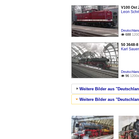
V100 Ost 
Leon Schri
Deutschland
688
1200

50 3648-8 
Karl Saue
Deutschlan
96
1200x

Weitere Bilder aus "Deutschla
Weitere Bilder aus "Deutschlan