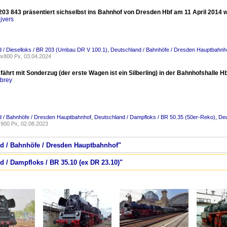
203 843 präsentiert sichselbst ins Bahnhof von Dresden Hbf am 11 April 2014
jvers
 / Dieselloks / BR 203 (Umbau DR V 100.1)
,
Deutschland / Bahnhöfe / Dresden Hauptbahnh
x800 Px, 03.04.2024
fährt mit Sonderzug (der erste Wagen ist ein Silberling) in der Bahnhofshalle 
rbrey
d / Bahnhöfe / Dresden Hauptbahnhof
,
Deutschland / Dampfloks / BR 50.35 (50er-Reko)
,
Deu
900 Px, 02.08.2023
nd / Bahnhöfe / Dresden Hauptbahnhof"
d / Dampfloks / BR 35.10 (ex DR 23.10)"