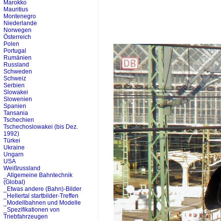
Marokko
Mauritius
Montenegro
Niederlande
Norwegen
Österreich
Polen
Portugal
Rumänien
Russland
Schweden
Schweiz
Serbien
Slowakei
Slowenien
Spanien
Tansania
Tschechien
Tschechoslowakei (bis Dez.
1992)
Türkei
Ukraine
Ungarn
USA
Weißrussland
_Allgemeine Bahntechnik
(Global)
_Etwas andere (Bahn)-Bilder
_Hellertal startbilder-Treffen
_Modellbahnen und Modelle
_Spezifikationen von
Triebfahrzeugen