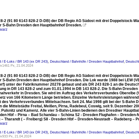
28-2 (91 80 6143 828-2 D-DB) der DB Regio AG Südost mit drei Doppelstock-W
der S-Bahn Dresden den Hauptbahnhof Dresden.

warz
 / E-Loks / BR 143 (ex DR 243)
,
Deutschland / Bahnhöfe / Dresden Hauptbahnhof
,
Deutschl
x1461 Px, 21.04.2024
28-2 (91 80 6143 828-2 D-DB) der DB Regio AG Südost mit drei Doppelstock-W
der S-Bahn Dresden den Hauptbahnhof Dresden. Die Lok wurde 1988 bei LEW (
rf) unter der Fabriknummer 20278 gebaut und als DR 243 828-1 an die Deutsche
ng in DR 143 828-2 und zum 01.01.1994 in DB 143 828-2. Die S-Bahn Dresden is
ahverkehr in Dresden. Sie wird im Auftrag des Verkehrsverbundes Oberelbe (VV
etz von 166 Kilometern Länge betrieben. Einzelne Verkehrsleistungen während
t des Verkehrsverbundes Mittelsachsen. Seit 24. Mai 1998 gilt bei der S-Bahn 
 die Mittelstädte Freital, Meißen, Pirna, Radebeul, Coswig, seit 9. Dezember 
 Pulsnitz und Kamenz. Alle vier S-Bahn-Linien bedienen den Dresdner Hauptbahn
sden Hbf – Pirna – Bad Schandau – Schöna S2 - Dresden Flughafen – Dresden-Neu
 – Tharandt ( – Freiberg) S8 - Dresden Hbf – Dresden-Neustadt – Radeberg – P
warz
 / E-Loks / BR 143 (ex DR 243)
,
Deutschland / Bahnhöfe / Dresden Hauptbahnhof
,
Deutschl
x933 Px, 21.04.2024