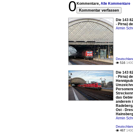
0
Kommentare,
Alle Kommentare
Kommentar verfassen
Die 143 8
- Pirna) 
Armin Sch
Deutschland
516
1400

Die 143 8
- Pirna) 
Hennigsdo
Umzeichnu
Personenn
Streckenn
das Gebie
anderem in
Radeberg,
Ost - Dre
Hainsberg
Armin Sch
Deutschland
467
1400
