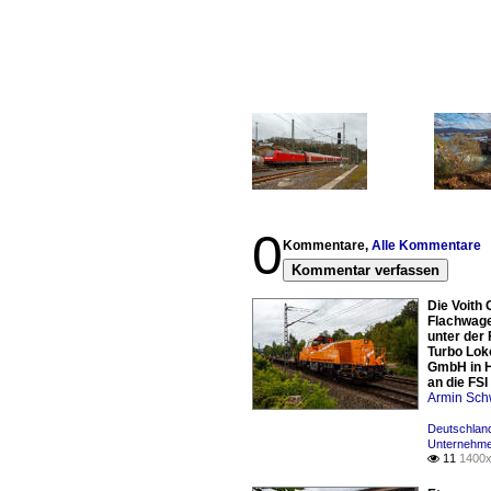
0
Kommentare,
Alle Kommentare
Kommentar verfassen
Die Voith 
Flachwage
unter der 
Turbo Lok
GmbH in H
an die FS
Armin Sch
Deutschland
Unternehme
11
1400x
