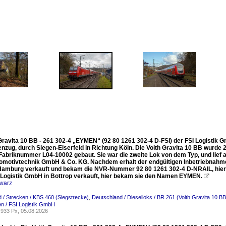
Gravita 10 BB - 261 302-4 „EYMEN“ (92 80 1261 302-4 D-FSI) der FSI Logistik G
nzug, durch Siegen-Eiserfeld in Richtung Köln. Die Voith Gravita 10 BB wurde 
Fabriknummer L04-10002 gebaut. Sie war die zweite Lok von dem Typ, und lief al
omotivtechnik GmbH & Co. KG. Nachdem erhalt der endgültigen Inbetriebnahme
amburg verkauft und bekam die NVR-Nummer 92 80 1261 302-4 D-NRAIL, hier ha
I Logistik GmbH in Bottrop verkauft, hier bekam sie den Namen EYMEN.

warz
 / Strecken / KBS 460 (Siegstrecke)
,
Deutschland / Dieselloks / BR 261 (Voith Gravita 10 BB
n / FSI Logistik GmbH
933 Px, 05.08.2026