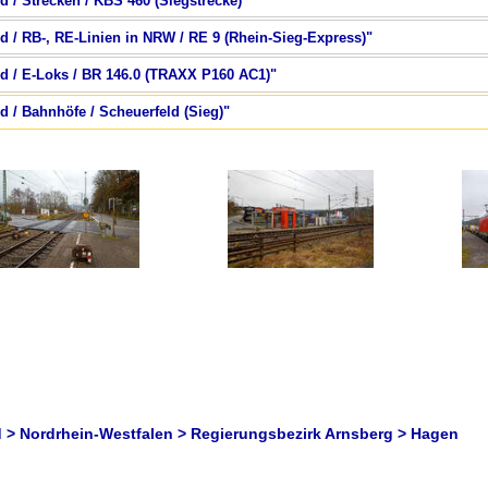
d / Strecken / KBS 460 (Siegstrecke)"
d / RB-, RE-Linien in NRW / RE 9 (Rhein-Sieg-Express)"
nd / E-Loks / BR 146.0 (TRAXX P160 AC1)"
d / Bahnhöfe / Scheuerfeld (Sieg)"
 > Nordrhein-Westfalen > Regierungsbezirk Arnsberg > Hagen