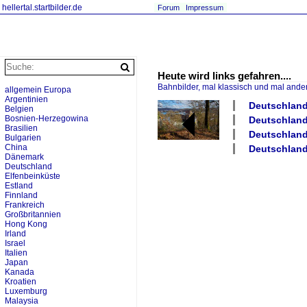
hellertal.startbilder.de
Forum
Impressum
Heute wird links gefahren....
Bahnbilder, mal klassisch und mal ande
allgemein Europa
Argentinien
Deutschland 
Belgien
Bosnien-Herzegowina
Deutschland 
Brasilien
Deutschland
Bulgarien
China
Deutschland 
Dänemark
Deutschland
Elfenbeinküste
Estland
Finnland
Frankreich
Großbritannien
Hong Kong
Irland
Israel
Italien
Japan
Kanada
Kroatien
Luxemburg
Malaysia