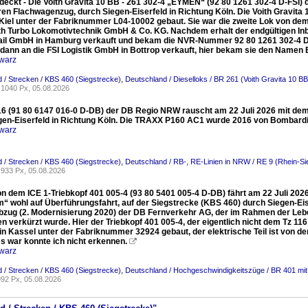
eckt - Die Voith Gravita 10 BB - 261 302-4 „EYMEN“ (92 80 1261 302-4 D-FSI) de
ren Flachwagenzug, durch Siegen-Eiserfeld in Richtung Köln. Die Voith Gravit
Kiel unter der Fabriknummer L04-10002 gebaut. Sie war die zweite Lok von dem T
ith Turbo Lokomotivtechnik GmbH & Co. KG. Nachdem erhalt der endgültigen 
rail GmbH in Hamburg verkauft und bekam die NVR-Nummer 92 80 1261 302-4 D-N
 dann an die FSI Logistik GmbH in Bottrop verkauft, hier bekam sie den Name
warz
 / Strecken / KBS 460 (Siegstrecke)
,
Deutschland / Dieselloks / BR 261 (Voith Gravita 10 BB
1040 Px, 05.08.2026
16 (91 80 6147 016-0 D-DB) der DB Regio NRW rauscht am 22 Juli 2026 mit dem
gen-Eiserfeld in Richtung Köln. Die TRAXX P160 AC1 wurde 2016 von Bombardi
warz
 / Strecken / KBS 460 (Siegstrecke)
,
Deutschland / RB-, RE-Linien in NRW / RE 9 (Rhein-S
933 Px, 05.08.2026
n dem ICE 1-Triebkopf 401 005-4 (93 80 5401 005-4 D-DB) fährt am 22 Juli 2026
“ wohl auf Überführungsfahrt, auf der Siegstrecke (KBS 460) durch Siegen-Eise
ebzug (2. Modernisierung 2020) der DB Fernverkehr AG, der im Rahmen der Leb
n verkürzt wurde. Hier der Triebkopf 401 005-4, der eigentlich nicht dem Tz 1
in Kassel unter der Fabriknummer 32924 gebaut, der elektrische Teil ist von d
s war konnte ich nicht erkennen.

warz
 / Strecken / KBS 460 (Siegstrecke)
,
Deutschland / Hochgeschwindigkeitszüge / BR 401 mit 
92 Px, 05.08.2026