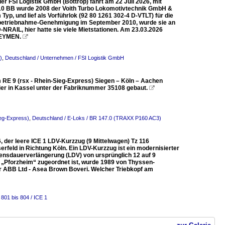
r FSI Logistik GmbH (Bottrop) fährt am 22 Juli 2026, mit
a 10 BB wurde 2008 der Voith Turbo Lokomotivtechnik GmbH &
yp, und lief als Vorführlok (92 80 1261 302-4 D-VTLT) für die
Inbetriebnahme-Genehmigung im September 2010, wurde sie an
RAIL, hier hatte sie viele Mietstationen. Am 23.03.2026
n EYMEN.

)
,
Deutschland / Unternehmen / FSI Logistik GmbH
 RE 9 (rsx - Rhein-Sieg-Express) Siegen – Köln – Aachen
er in Kassel unter der Fabriknummer 35108 gebaut.

ieg-Express)
,
Deutschland / E-Loks / BR 147.0 (TRAXX P160 AC3)
, der leere ICE 1 LDV-Kurzzug (9 Mittelwagen) Tz 116
rfeld in Richtung Köln. Ein LDV-Kurzzug ist ein modernisierter
ensdauerverlängerung (LDV) von ursprünglich 12 auf 9
16 „Pforzheim“ zugeordnet ist, wurde 1989 von Thyssen-
er ABB Ltd - Asea Brown Boveri. Welcher Triebkopf am
801 bis 804 / ICE 1