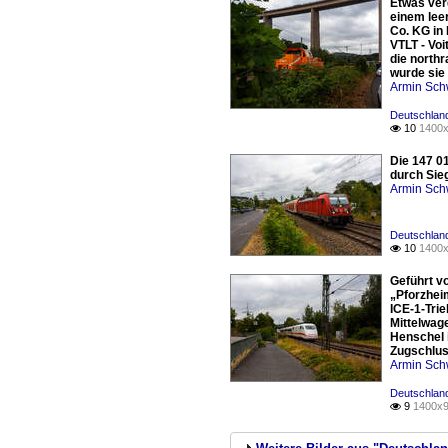
Etwas verd
einem lee
Co. KG in 
VTLT - Vo
die north
wurde sie
Armin Sch
Deutschland
10
1400x

Die 147 0
durch Sie
Armin Sch
Deutschland
10
1400x

Geführt vo
„Pforzheim
ICE-1-Tri
Mittelwage
Henschel 
Zugschlus
Armin Sch
Deutschland
9
1400x9
