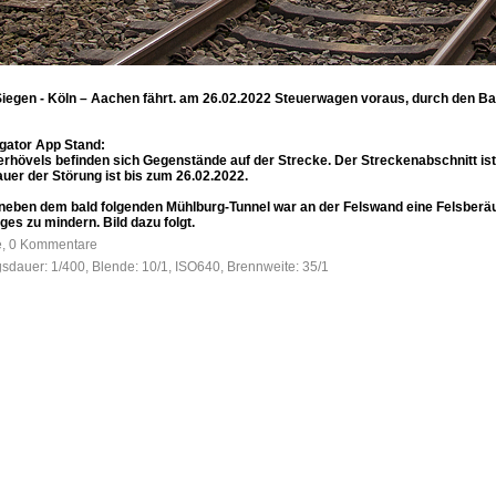
iegen - Köln – Aachen fährt. am 26.02.2022 Steuerwagen voraus, durch den Bah
gator App Stand:
rhövels befinden sich Gegenstände auf der Strecke. Der Streckenabschnitt ist 
uer der Störung ist bis zum 26.02.2022.
eben dem bald folgenden Mühlburg-Tunnel war an der Felswand eine Felsberäu
es zu mindern. Bild dazu folgt.
fe, 0 Kommentare
gsdauer: 1/400, Blende: 10/1, ISO640, Brennweite: 35/1