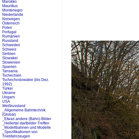
Marokko
Mauritius
Montenegro
Niederlande
Norwegen
Österreich
Polen
Portugal
Rumänien
Russland
Schweden
Schweiz
Serbien
Slowakei
Slowenien
Spanien
Tansania
Tschechien
Tschechoslowakei (bis Dez.
1992)
Türkei
Ukraine
Ungarn
USA
Weißrussland
_Allgemeine Bahntechnik
(Global)
_Etwas andere (Bahn)-Bilder
_Hellertal startbilder-Treffen
_Modellbahnen und Modelle
_Spezifikationen von
Triebfahrzeugen