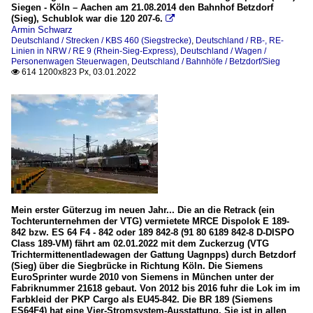
Siegen - Köln – Aachen am 21.08.2014 den Bahnhof Betzdorf
(Sieg), Schublok war die 120 207-6.

Armin Schwarz
Deutschland / Strecken / KBS 460 (Siegstrecke)
,
Deutschland / RB-, RE-
Linien in NRW / RE 9 (Rhein-Sieg-Express)
,
Deutschland / Wagen /
Personenwagen Steuerwagen
,
Deutschland / Bahnhöfe / Betzdorf/Sieg
614 1200x823 Px, 03.01.2022

Mein erster Güterzug im neuen Jahr... Die an die Retrack (ein
Tochterunternehmen der VTG) vermietete MRCE Dispolok E 189-
842 bzw. ES 64 F4 - 842 oder 189 842-8 (91 80 6189 842-8 D-DISPO
Class 189-VM) fährt am 02.01.2022 mit dem Zuckerzug (VTG
Trichtermittenentladewagen der Gattung Uagnpps) durch Betzdorf
(Sieg) über die Siegbrücke in Richtung Köln. Die Siemens
EuroSprinter wurde 2010 von Siemens in München unter der
Fabriknummer 21618 gebaut. Von 2012 bis 2016 fuhr die Lok im im
Farbkleid der PKP Cargo als EU45-842. Die BR 189 (Siemens
ES64F4) hat eine Vier-Stromsystem-Ausstattung. Sie ist in allen