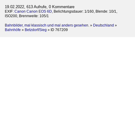
19.02.2022, 613 Aufrufe, 0 Kommentare
EXIF:
Canon Canon EOS 6D
, Belichtungsdauer: 1/160, Blende: 10/1,
ISO200, Brennweite: 105/1
Bahnbilder, mal klassisch und mal anders gesehen.
»
Deutschland
»
Bahnhöfe
»
Betzdorf/Sieg
»
ID 767209