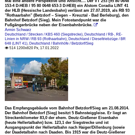
Mal eine andere Perspektive und Ansicht.... Der VT 253 (95 80 0648
153-4 D-HEB / 95 80 0648 653-3 D-HEB) ein Alstom Coradia LINT 41
der HLB (Hessische Landesbahn) verlässt am 27.07.2019, als RB 93
"Rothaarbahn" (Betzdorf – Siegen – Kreuztal - Bad Berleburg), den
Bahnhof Betzdorf (Sieg). Mein Fotostandpunkt war die
Fußgängerbrücke neben der Eisenbahnbrücke.

Armin Schwarz
Deutschland / Strecken / KBS 460 (Siegstrecke)
,
Deutschland / RB-, RE-
Linien in NRW / RB 93 (Rothaarbahn)
,
Deutschland / Dieseltriebzüge / BR
648 (LINT 41)
,
Deutschland / Bahnhöfe / Betzdorf/Sieg
514 1200x820 Px, 17.01.2022

Das Empfangsgebäude vom Bahnhof Betzdorf/Sieg am 21.08.2014.
Der Bahnhof Betzdorf (Sieg) besitzt 5 Bahnsteiggleise. Er liegt an
Streckenkilometer 83,0 der ehem. Deutz-Gießener Eisenbahn
(heute Hellertalbahn) bzw. 123,1 der Siegstrecke und ist
Ausgangspunkt der Hellertalbahn nach Haiger/Dillenburg (sowie
der Daadetalbahn nach Daaden. Bis 1915 war die Deutz-Gießener