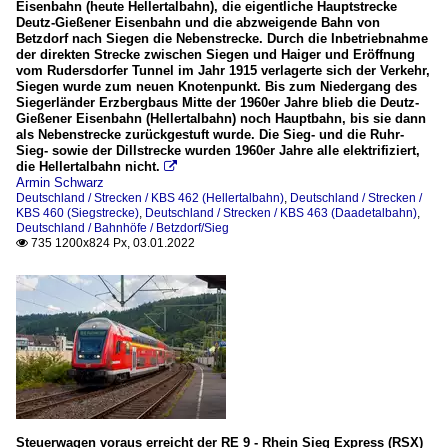
Eisenbahn (heute Hellertalbahn), die eigentliche Hauptstrecke
Deutz-Gießener Eisenbahn und die abzweigende Bahn von
Betzdorf nach Siegen die Nebenstrecke. Durch die Inbetriebnahme
der direkten Strecke zwischen Siegen und Haiger und Eröffnung
vom Rudersdorfer Tunnel im Jahr 1915 verlagerte sich der Verkehr,
Siegen wurde zum neuen Knotenpunkt. Bis zum Niedergang des
Siegerländer Erzbergbaus Mitte der 1960er Jahre blieb die Deutz-
Gießener Eisenbahn (Hellertalbahn) noch Hauptbahn, bis sie dann
als Nebenstrecke zurückgestuft wurde. Die Sieg- und die Ruhr-
Sieg- sowie der Dillstrecke wurden 1960er Jahre alle elektrifiziert,
die Hellertalbahn nicht.

Armin Schwarz
Deutschland / Strecken / KBS 462 (Hellertalbahn)
,
Deutschland / Strecken /
KBS 460 (Siegstrecke)
,
Deutschland / Strecken / KBS 463 (Daadetalbahn)
,
Deutschland / Bahnhöfe / Betzdorf/Sieg
735 1200x824 Px, 03.01.2022

Steuerwagen voraus erreicht der RE 9 - Rhein Sieg Express (RSX)