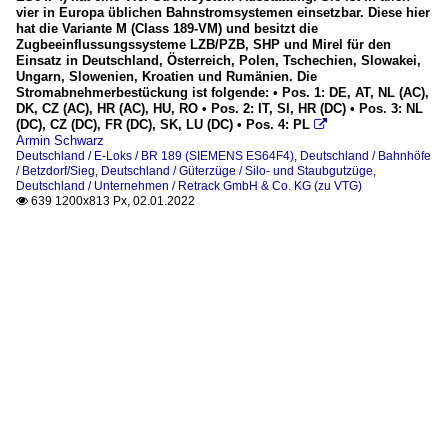
vier in Europa üblichen Bahnstromsystemen einsetzbar. Diese hier
hat die Variante M (Class 189-VM) und besitzt die
Zugbeeinflussungssysteme LZB/PZB, SHP und Mirel für den
Einsatz in Deutschland, Österreich, Polen, Tschechien, Slowakei,
Ungarn, Slowenien, Kroatien und Rumänien. Die
Stromabnehmerbestückung ist folgende: • Pos. 1: DE, AT, NL (AC),
DK, CZ (AC), HR (AC), HU, RO • Pos. 2: IT, SI, HR (DC) • Pos. 3: NL
(DC), CZ (DC), FR (DC), SK, LU (DC) • Pos. 4: PL

Armin Schwarz
Deutschland / E-Loks / BR 189 (SIEMENS ES64F4)
,
Deutschland / Bahnhöfe
/ Betzdorf/Sieg
,
Deutschland / Güterzüge / Silo- und Staubgutzüge
,
Deutschland / Unternehmen / Retrack GmbH & Co. KG (zu VTG)
639 1200x813 Px, 02.01.2022
