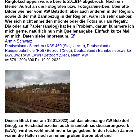
Ringlokschuppen wurde bereits 2013/14 abgebroch. Noch ein
kleiner Aufruf an die Fotografen bzw. Fotografenerben: Über alte
Bilder wie hier vom AW Betzdorf, aber auch anderen in der Region,
sowie Bilder mit Bahnbezug in der Region, wäre ich sehr dankbar.
Wer sich nicht anmelden möchte oder die Fotos nur als Negativ,
Dia oder auf Papier (analog) hat kein Problem, darum kümmere ich
mich gerne, natürlich nun mit Quellenangabe. Einfach kurze Mail
an mich, Daten siehe Impressum.

Armin Schwarz
Deutschland / Strecken / KBS 460 (Siegstrecke)
,
Deutschland /
Rangierbahnhöfe (Rbf) / Betzdorf (Sieg)
,
Deutschland / Bahnbetriebswerke
(AW, BW, RAW, EAW) / Betzdorf (Sieg), ehem. AW
579 1200x800 Px, 19.01.2022

Diesen Blick (hier am 18.01.2022) auf das ehemalige AW Betzdorf
(Sieg), zu Reichsbahnzeiten auch Eisenbahnausbesserungswerk
(EAW), wird es wohl nicht mehr lange geben. In den letzten Jahren
waren die Hallen noch an einen großen Büromöbel und