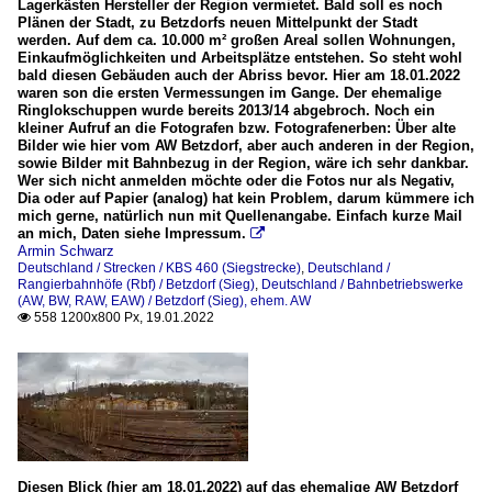
Lagerkästen Hersteller der Region vermietet. Bald soll es noch
Plänen der Stadt, zu Betzdorfs neuen Mittelpunkt der Stadt
werden. Auf dem ca. 10.000 m² großen Areal sollen Wohnungen,
Einkaufmöglichkeiten und Arbeitsplätze entstehen. So steht wohl
bald diesen Gebäuden auch der Abriss bevor. Hier am 18.01.2022
waren son die ersten Vermessungen im Gange. Der ehemalige
Ringlokschuppen wurde bereits 2013/14 abgebroch. Noch ein
kleiner Aufruf an die Fotografen bzw. Fotografenerben: Über alte
Bilder wie hier vom AW Betzdorf, aber auch anderen in der Region,
sowie Bilder mit Bahnbezug in der Region, wäre ich sehr dankbar.
Wer sich nicht anmelden möchte oder die Fotos nur als Negativ,
Dia oder auf Papier (analog) hat kein Problem, darum kümmere ich
mich gerne, natürlich nun mit Quellenangabe. Einfach kurze Mail
an mich, Daten siehe Impressum.

Armin Schwarz
Deutschland / Strecken / KBS 460 (Siegstrecke)
,
Deutschland /
Rangierbahnhöfe (Rbf) / Betzdorf (Sieg)
,
Deutschland / Bahnbetriebswerke
(AW, BW, RAW, EAW) / Betzdorf (Sieg), ehem. AW
558 1200x800 Px, 19.01.2022

Diesen Blick (hier am 18.01.2022) auf das ehemalige AW Betzdorf