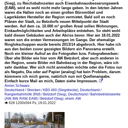
(Sieg), zu Reichsbahnzeiten auch Eisenbahnausbesserungswerk
(EAW), wird es wohl nicht mehr lange geben. In den letzten Jahren
waren die Hallen noch an einen großen Büromöbel und
Lagerkästen Hersteller der Region vermietet. Bald soll es noch
Plänen der Stadt, zu Betzdorfs neuen Mittelpunkt der Stadt
werden. Auf dem ca. 10.000 m² großen Areal sollen Wohnungen,
Einkaufmöglichkeiten und Arbeitsplätze entstehen. So steht wohl
bald diesen Gebäuden auch der Abriss bevor. Hier am 18.01.2022
waren son die ersten Vermessungen im Gange. Der ehemalige
Ringlokschuppen wurde bereits 2013/14 abgebroch. Hier habe ich
aus den beiden zuvor gezeigten Bildern ein Panorama erstellt.
Noch ein kleiner Aufruf an die Fotografen bzw. Fotografenerben:
Über alte Bilder wie hier vom AW Betzdorf, aber auch anderen in
der Region, sowie Bilder mit Bahnbezug in der Region, wäre ich
sehr dankbar. Wer sich nicht anmelden möchte oder die Fotos nur
als Negativ, Dia oder auf Papier (analog) hat kein Problem, darum
kümmere ich mich gerne, natürlich nun mit Quellenangabe.
Einfach kurze Mail an mich, Daten siehe Impressum.

Armin Schwarz
Deutschland / Strecken / KBS 460 (Siegstrecke)
,
Deutschland /
Rangierbahnhöfe (Rbf) / Betzdorf (Sieg)
,
Deutschland / Bahnbetriebswerke
(AW, BW, RAW, EAW) / Betzdorf (Sieg), ehem. AW
628 1200x564 Px, 19.01.2022
