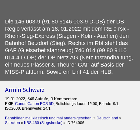
Die 146 003-9 (91 80 6146 003-9 D-DB) der DB
Regio verlässt am 18.
01.2022 mit dem RE 9 rsx -
Rhein-Sieg-Express (Siegen - Köln - Aachen) den
Bahnhof Betzdorf (Sieg). Rechts im Rbf steht das
GAF (Gleisarbeitsfahrzeug) 746 014 (99 80 9110
014-4 D-DB) der DB Netz AG (Netz Instandhaltung,
ein neues Plasser & Theurer GAF auf Basis der
MISS-Plattform. Sowie ein Lint 41 der HLB.
Armin Schwarz
19.01.2022, 546 Aufrufe, 0 Kommentare
EXIF:
Canon Canon EOS 6D
, Belichtungsdauer: 1/400, Blende: 9/1,
ISO2000, Brennweite: 24/1
Bahnbilder, mal klassisch und mal anders gesehen.
»
Deutschland
»
Strecken
»
KBS 460 (Siegstrecke)
»
ID 764006