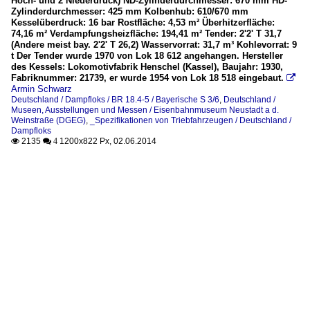
Hoch- und 2 Niederdruck) ND-Zylinderdurchmesser: 670 mm HD-
Zylinderdurchmesser: 425 mm Kolbenhub: 610/670 mm
Kesselüberdruck: 16 bar Rostfläche: 4,53 m² Überhitzerfläche:
74,16 m² Verdampfungsheizfläche: 194,41 m² Tender: 2'2' T 31,7
(Andere meist bay. 2'2' T 26,2) Wasservorrat: 31,7 m³ Kohlevorrat: 9
t Der Tender wurde 1970 von Lok 18 612 angehangen. Hersteller
des Kessels: Lokomotivfabrik Henschel (Kassel), Baujahr: 1930,
Fabriknummer: 21739, er wurde 1954 von Lok 18 518 eingebaut.

Armin Schwarz
Deutschland / Dampfloks / BR 18.4-5 / Bayerische S 3/6
,
Deutschland /
Museen, Ausstellungen und Messen / Eisenbahnmuseum Neustadt a d.
Weinstraße (DGEG)
,
_Spezifikationen von Triebfahrzeugen / Deutschland /
Dampfloks
2135
1200x822 Px, 02.06.2014

 4