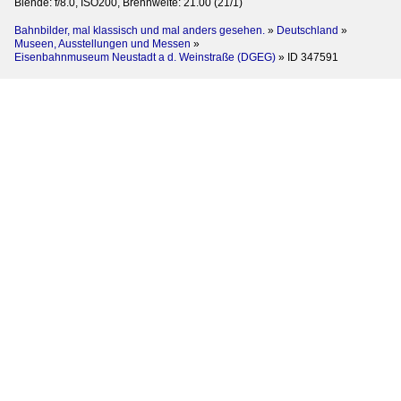
Blende: f/8.0, ISO200, Brennweite: 21.00 (21/1)
Bahnbilder, mal klassisch und mal anders gesehen.
»
Deutschland
»
Museen, Ausstellungen und Messen
»
Eisenbahnmuseum Neustadt a d. Weinstraße (DGEG)
»
ID 347591