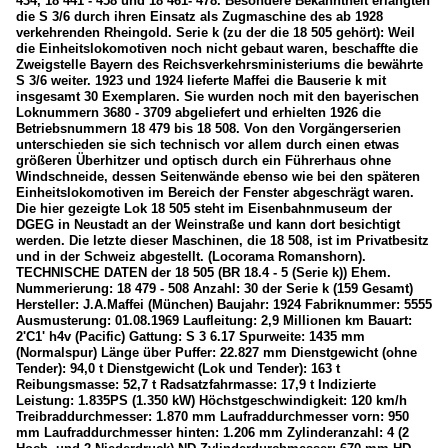
434, 18 441 - 458 und 18 461- 478. Besondere Bekanntheit erlangten
die S 3/6 durch ihren Einsatz als Zugmaschine des ab 1928
verkehrenden Rheingold. Serie k (zu der die 18 505 gehört): Weil
die Einheitslokomotiven noch nicht gebaut waren, beschaffte die
Zweigstelle Bayern des Reichsverkehrsministeriums die bewährte
S 3/6 weiter. 1923 und 1924 lieferte Maffei die Bauserie k mit
insgesamt 30 Exemplaren. Sie wurden noch mit den bayerischen
Loknummern 3680 - 3709 abgeliefert und erhielten 1926 die
Betriebsnummern 18 479 bis 18 508. Von den Vorgängerserien
unterschieden sie sich technisch vor allem durch einen etwas
größeren Überhitzer und optisch durch ein Führerhaus ohne
Windschneide, dessen Seitenwände ebenso wie bei den späteren
Einheitslokomotiven im Bereich der Fenster abgeschrägt waren.
Die hier gezeigte Lok 18 505 steht im Eisenbahnmuseum der
DGEG in Neustadt an der Weinstraße und kann dort besichtigt
werden. Die letzte dieser Maschinen, die 18 508, ist im Privatbesitz
und in der Schweiz abgestellt. (Locorama Romanshorn).
TECHNISCHE DATEN der 18 505 (BR 18.4 - 5 (Serie k)) Ehem.
Nummerierung: 18 479 - 508 Anzahl: 30 der Serie k (159 Gesamt)
Hersteller: J.A.Maffei (München) Baujahr: 1924 Fabriknummer: 5555
Ausmusterung: 01.08.1969 Laufleitung: 2,9 Millionen km Bauart:
2'C1' h4v (Pacific) Gattung: S 3 6.17 Spurweite: 1435 mm
(Normalspur) Länge über Puffer: 22.827 mm Dienstgewicht (ohne
Tender): 94,0 t Dienstgewicht (Lok und Tender): 163 t
Reibungsmasse: 52,7 t Radsatzfahrmasse: 17,9 t Indizierte
Leistung: 1.835PS (1.350 kW) Höchstgeschwindigkeit: 120 km/h
Treibraddurchmesser: 1.870 mm Laufraddurchmesser vorn: 950
mm Laufraddurchmesser hinten: 1.206 mm Zylinderanzahl: 4 (2