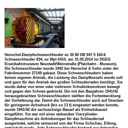
Henschel-Dampfschneeschleuder ex 30 80 DB 947 5 160-6
Schneeschleuder 834, ex Wpt 6410, am 31.05.2014 im DGEG
Eisenbahnmuseum Neustadt/Weinstraße (Pfalzbahn - Museum).
Die Schneeschleuder wurde 1942 bei Henschel & Sohn unter der
Fabriknummer 27149 gebaut. Diese Schneeschleudern haben
keinen eigenen Antrieb, die Leistung des Dampfkessels wurde voll
und ganz für den Antrieb des großen Schleuderrades benötigt. Sie
wurde daher von einer oder mehreren Schublokomotiven bewegt
und gegen den Schnee gedrückt. Die mit den Baujahren 1941/42
herausgebrachten Schneeschleudern stellten die Fortentwicklung
der Vorlieferung dar. Damit die Schneeschleuder auch auf Strecken
für geringeren Achsdruck (bis zu 13 t) eingesetzt werden konnte,
wurde 1941/42 die sechsachsige Bauart als Einheitsbauart
eingeführt. Sie war mit einer stehenden Vierzylinder-
Dampfmaschine als Antriebsorgan für das Schleuderrad
ausgerüstet, welche seinerzeit von der Firma Schichau, Elbing,
entwickelt wurde. Jede Schneeschleuder bestand aus folgenden