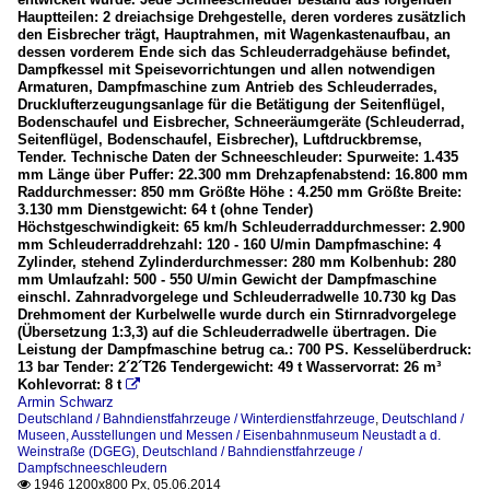
Hauptteilen: 2 dreiachsige Drehgestelle, deren vorderes zusätzlich
den Eisbrecher trägt, Hauptrahmen, mit Wagenkastenaufbau, an
dessen vorderem Ende sich das Schleuderradgehäuse befindet,
Dampfkessel mit Speisevorrichtungen und allen notwendigen
Armaturen, Dampfmaschine zum Antrieb des Schleuderrades,
Drucklufterzeugungsanlage für die Betätigung der Seitenflügel,
Bodenschaufel und Eisbrecher, Schneeräumgeräte (Schleuderrad,
Seitenflügel, Bodenschaufel, Eisbrecher), Luftdruckbremse,
Tender. Technische Daten der Schneeschleuder: Spurweite: 1.435
mm Länge über Puffer: 22.300 mm Drehzapfenabstend: 16.800 mm
Raddurchmesser: 850 mm Größte Höhe : 4.250 mm Größte Breite:
3.130 mm Dienstgewicht: 64 t (ohne Tender)
Höchstgeschwindigkeit: 65 km/h Schleuderraddurchmesser: 2.900
mm Schleuderraddrehzahl: 120 - 160 U/min Dampfmaschine: 4
Zylinder, stehend Zylinderdurchmesser: 280 mm Kolbenhub: 280
mm Umlaufzahl: 500 - 550 U/min Gewicht der Dampfmaschine
einschl. Zahnradvorgelege und Schleuderradwelle 10.730 kg Das
Drehmoment der Kurbelwelle wurde durch ein Stirnradvorgelege
(Übersetzung 1:3,3) auf die Schleuderradwelle übertragen. Die
Leistung der Dampfmaschine betrug ca.: 700 PS. Kesselüberdruck:
13 bar Tender: 2´2´T26 Tendergewicht: 49 t Wasservorrat: 26 m³
Kohlevorrat: 8 t

Armin Schwarz
Deutschland / Bahndienstfahrzeuge / Winterdienstfahrzeuge
,
Deutschland /
Museen, Ausstellungen und Messen / Eisenbahnmuseum Neustadt a d.
Weinstraße (DGEG)
,
Deutschland / Bahndienstfahrzeuge /
Dampfschneeschleudern
1946 1200x800 Px, 05.06.2014
