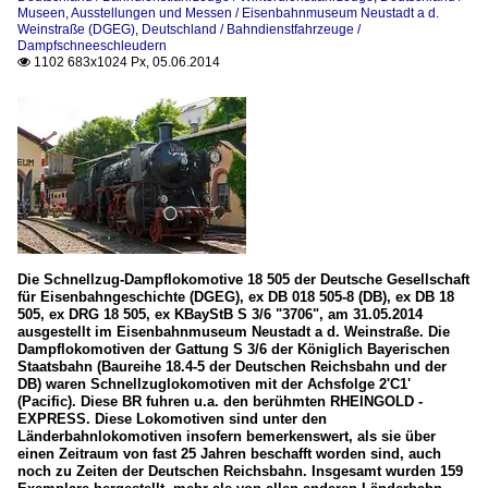
Museen, Ausstellungen und Messen / Eisenbahnmuseum Neustadt a d.
Weinstraße (DGEG)
,
Deutschland / Bahndienstfahrzeuge /
Dampfschneeschleudern
1102 683x1024 Px, 05.06.2014

Die Schnellzug-Dampflokomotive 18 505 der Deutsche Gesellschaft
für Eisenbahngeschichte (DGEG), ex DB 018 505-8 (DB), ex DB 18
505, ex DRG 18 505, ex KBayStB S 3/6 "3706", am 31.05.2014
ausgestellt im Eisenbahnmuseum Neustadt a d. Weinstraße. Die
Dampflokomotiven der Gattung S 3/6 der Königlich Bayerischen
Staatsbahn (Baureihe 18.4-5 der Deutschen Reichsbahn und der
DB) waren Schnellzuglokomotiven mit der Achsfolge 2'C1'
(Pacific). Diese BR fuhren u.a. den berühmten RHEINGOLD -
EXPRESS. Diese Lokomotiven sind unter den
Länderbahnlokomotiven insofern bemerkenswert, als sie über
einen Zeitraum von fast 25 Jahren beschafft worden sind, auch
noch zu Zeiten der Deutschen Reichsbahn. Insgesamt wurden 159