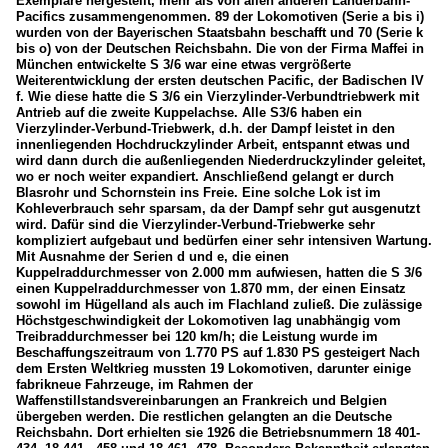
Exemplare hergestellt, mehr als von allen anderen Länderbahn-
Pacifics zusammengenommen. 89 der Lokomotiven (Serie a bis i)
wurden von der Bayerischen Staatsbahn beschafft und 70 (Serie k
bis o) von der Deutschen Reichsbahn. Die von der Firma Maffei in
München entwickelte S 3/6 war eine etwas vergrößerte
Weiterentwicklung der ersten deutschen Pacific, der Badischen IV
f. Wie diese hatte die S 3/6 ein Vierzylinder-Verbundtriebwerk mit
Antrieb auf die zweite Kuppelachse. Alle S3/6 haben ein
Vierzylinder-Verbund-Triebwerk, d.h. der Dampf leistet in den
innenliegenden Hochdruckzylinder Arbeit, entspannt etwas und
wird dann durch die außenliegenden Niederdruckzylinder geleitet,
wo er noch weiter expandiert. Anschließend gelangt er durch
Blasrohr und Schornstein ins Freie. Eine solche Lok ist im
Kohleverbrauch sehr sparsam, da der Dampf sehr gut ausgenutzt
wird. Dafür sind die Vierzylinder-Verbund-Triebwerke sehr
kompliziert aufgebaut und bedürfen einer sehr intensiven Wartung.
Mit Ausnahme der Serien d und e, die einen
Kuppelraddurchmesser von 2.000 mm aufwiesen, hatten die S 3/6
einen Kuppelraddurchmesser von 1.870 mm, der einen Einsatz
sowohl im Hügelland als auch im Flachland zuließ. Die zulässige
Höchstgeschwindigkeit der Lokomotiven lag unabhängig vom
Treibraddurchmesser bei 120 km/h; die Leistung wurde im
Beschaffungszeitraum von 1.770 PS auf 1.830 PS gesteigert Nach
dem Ersten Weltkrieg mussten 19 Lokomotiven, darunter einige
fabrikneue Fahrzeuge, im Rahmen der
Waffenstillstandsvereinbarungen an Frankreich und Belgien
übergeben werden. Die restlichen gelangten an die Deutsche
Reichsbahn. Dort erhielten sie 1926 die Betriebsnummern 18 401-