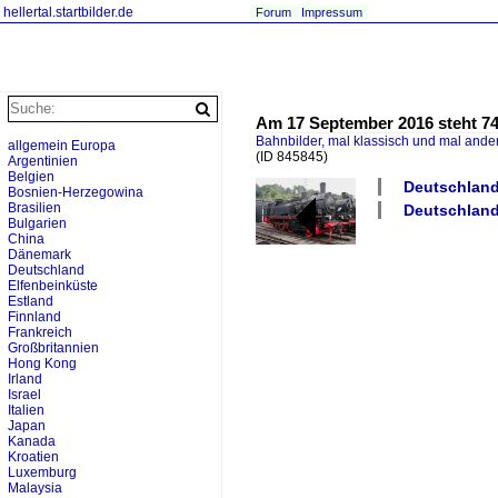
hellertal.startbilder.de
Forum
Impressum
Am 17 September 2016 steht 
Bahnbilder, mal klassisch und mal ande
allgemein Europa
(ID 845845)
Argentinien
Belgien
Deutschlan
Bosnien-Herzegowina
Brasilien
Deutschland
Bulgarien
China
Dänemark
Deutschland
Elfenbeinküste
Estland
Finnland
Frankreich
Großbritannien
Hong Kong
Irland
Israel
Italien
Japan
Kanada
Kroatien
Luxemburg
Malaysia