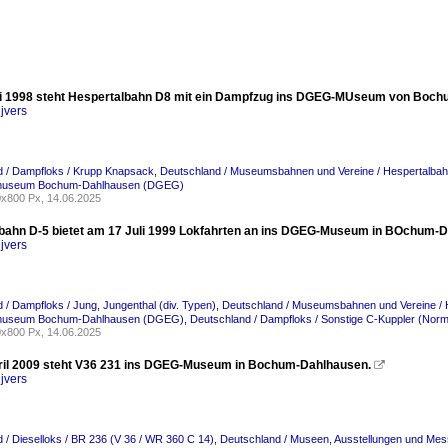
i 1998 steht Hespertalbahn D8 mit ein Dampfzug ins DGEG-MUseum von Boch
jvers
d / Dampfloks / Krupp Knapsack
,
Deutschland / Museumsbahnen und Vereine / Hespertalbahn
museum Bochum-Dahlhausen (DGEG)
x800 Px, 14.06.2025
bahn D-5 bietet am 17 Juli 1999 Lokfahrten an ins DGEG-Museum in BOchum-
jvers
 / Dampfloks / Jung, Jungenthal (div. Typen)
,
Deutschland / Museumsbahnen und Vereine / H
museum Bochum-Dahlhausen (DGEG)
,
Deutschland / Dampfloks / Sonstige C-Kuppler (Norm
x800 Px, 14.06.2025
il 2009 steht V36 231 ins DGEG-Museum in Bochum-Dahlhausen.

jvers
 / Dieselloks / BR 236 (V 36 / WR 360 C 14)
,
Deutschland / Museen, Ausstellungen und 