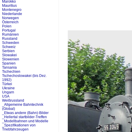
Marokko
Mauritius
Montenegro
Niederlande
Norwegen
Österreich
Polen
Portugal
Rumänien
Russland
Schweden
Schweiz
Serbien
Slowakei
Slowenien
Spanien
Tansania
Tschechien
Tschechoslowakei (bis Dez.
1992)
Türkei
Ukraine
Ungarn
USA
Weißrussland
_Allgemeine Bahntechnik
(Global)
_Etwas andere (Bahn)-Bilder
_Hellertal startbilder-Treffen
_Modellbahnen und Modelle
_Spezifikationen von
Triebfahrzeugen