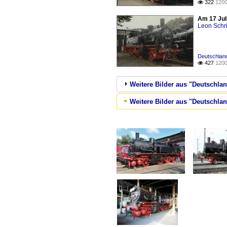
322
1200

Am 17 Jul
Leon Schri
Deutschlan
427
1200

Weitere Bilder aus "Deutsch
Weitere Bilder aus "Deutschlan