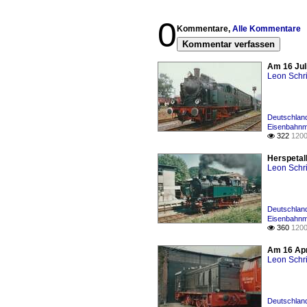
0
Kommentare,
Alle Kommentare
Kommentar verfassen
Am 16 Jul
Leon Schri
Deutschlan
Eisenbahn
322
1200

Herspetal
Leon Schri
Deutschland
Eisenbahn
360
1200

Am 16 Apr
Leon Schri
Deutschland