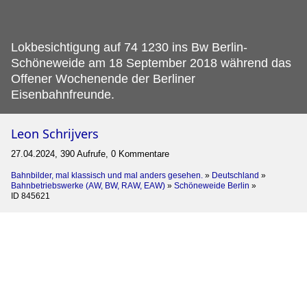
Lokbesichtigung auf 74 1230 ins Bw Berlin-
Schöneweide am 18 September 2018 während das
Offener Wochenende der Berliner
Eisenbahnfreunde.
Leon Schrijvers
27.04.2024, 390 Aufrufe, 0 Kommentare
Bahnbilder, mal klassisch und mal anders gesehen.
»
Deutschland
»
Bahnbetriebswerke (AW, BW, RAW, EAW)
»
Schöneweide Berlin
»
ID 845621