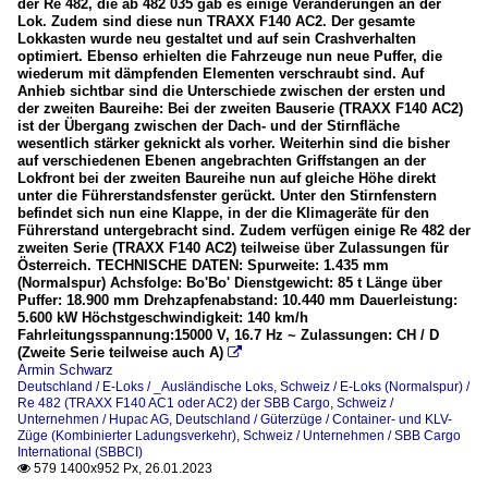
der Re 482, die ab 482 035 gab es einige Veränderungen an der
Lok. Zudem sind diese nun TRAXX F140 AC2. Der gesamte
Lokkasten wurde neu gestaltet und auf sein Crashverhalten
optimiert. Ebenso erhielten die Fahrzeuge nun neue Puffer, die
wiederum mit dämpfenden Elementen verschraubt sind. Auf
Anhieb sichtbar sind die Unterschiede zwischen der ersten und
der zweiten Baureihe: Bei der zweiten Bauserie (TRAXX F140 AC2)
ist der Übergang zwischen der Dach- und der Stirnfläche
wesentlich stärker geknickt als vorher. Weiterhin sind die bisher
auf verschiedenen Ebenen angebrachten Griffstangen an der
Lokfront bei der zweiten Baureihe nun auf gleiche Höhe direkt
unter die Führerstandsfenster gerückt. Unter den Stirnfenstern
befindet sich nun eine Klappe, in der die Klimageräte für den
Führerstand untergebracht sind. Zudem verfügen einige Re 482 der
zweiten Serie (TRAXX F140 AC2) teilweise über Zulassungen für
Österreich. TECHNISCHE DATEN: Spurweite: 1.435 mm
(Normalspur) Achsfolge: Bo'Bo' Dienstgewicht: 85 t Länge über
Puffer: 18.900 mm Drehzapfenabstand: 10.440 mm Dauerleistung:
5.600 kW Höchstgeschwindigkeit: 140 km/h
Fahrleitungsspannung:15000 V, 16.7 Hz ~ Zulassungen: CH / D
(Zweite Serie teilweise auch A)

Armin Schwarz
Deutschland / E-Loks / _Ausländische Loks
,
Schweiz / E-Loks (Normalspur) /
Re 482 (TRAXX F140 AC1 oder AC2) der SBB Cargo
,
Schweiz /
Unternehmen / Hupac AG
,
Deutschland / Güterzüge / Container- und KLV-
Züge (Kombinierter Ladungsverkehr)
,
Schweiz / Unternehmen / SBB Cargo
International (SBBCI)
579 1400x952 Px, 26.01.2023
