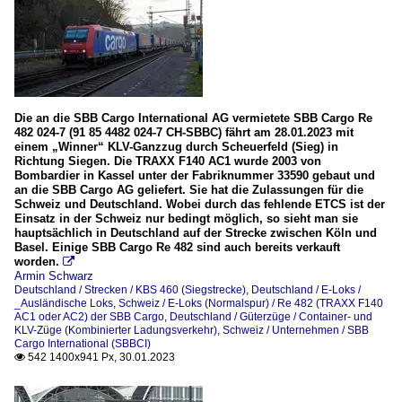
Die an die SBB Cargo International AG vermietete SBB Cargo Re
482 024-7 (91 85 4482 024-7 CH-SBBC) fährt am 28.01.2023 mit
einem „Winner“ KLV-Ganzzug durch Scheuerfeld (Sieg) in
Richtung Siegen. Die TRAXX F140 AC1 wurde 2003 von
Bombardier in Kassel unter der Fabriknummer 33590 gebaut und
an die SBB Cargo AG geliefert. Sie hat die Zulassungen für die
Schweiz und Deutschland. Wobei durch das fehlende ETCS ist der
Einsatz in der Schweiz nur bedingt möglich, so sieht man sie
hauptsächlich in Deutschland auf der Strecke zwischen Köln und
Basel. Einige SBB Cargo Re 482 sind auch bereits verkauft
worden.

Armin Schwarz
Deutschland / Strecken / KBS 460 (Siegstrecke)
,
Deutschland / E-Loks /
_Ausländische Loks
,
Schweiz / E-Loks (Normalspur) / Re 482 (TRAXX F140
AC1 oder AC2) der SBB Cargo
,
Deutschland / Güterzüge / Container- und
KLV-Züge (Kombinierter Ladungsverkehr)
,
Schweiz / Unternehmen / SBB
Cargo International (SBBCI)
542 1400x941 Px, 30.01.2023
