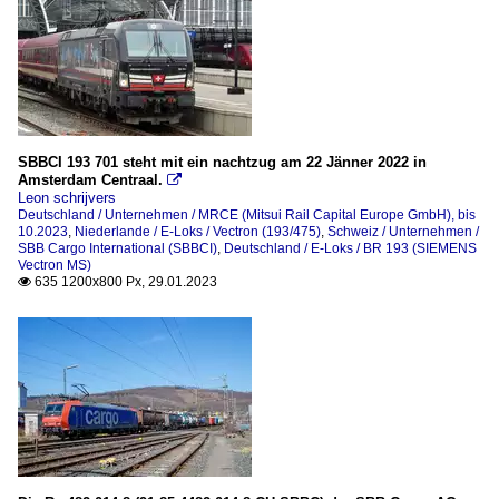
SBBCI 193 701 steht mit ein nachtzug am 22 Jänner 2022 in
Amsterdam Centraal.

Leon schrijvers
Deutschland / Unternehmen / MRCE (Mitsui Rail Capital Europe GmbH), bis
10.2023
,
Niederlande / E-Loks / Vectron (193/475)
,
Schweiz / Unternehmen /
SBB Cargo International (SBBCI)
,
Deutschland / E-Loks / BR 193 (SIEMENS
Vectron MS)
635 1200x800 Px, 29.01.2023
