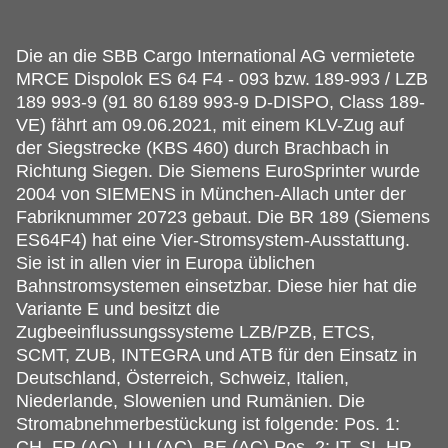
Die an die SBB Cargo International AG vermietete
MRCE Dispolok ES 64 F4 - 093 bzw.
189-993 / LZB
189 993-9 (91 80 6189 993-9 D-DISPO, Class 189-
VE) fährt am 09.06.2021, mit einem KLV-Zug auf
der Siegstrecke (KBS 460) durch Brachbach in
Richtung Siegen. Die Siemens EuroSprinter wurde
2004 von SIEMENS in München-Allach unter der
Fabriknummer 20723 gebaut. Die BR 189 (Siemens
ES64F4) hat eine Vier-Stromsystem-Ausstattung.
Sie ist in allen vier in Europa üblichen
Bahnstromsystemen einsetzbar. Diese hier hat die
Variante E und besitzt die
Zugbeeinflussungssysteme LZB/PZB, ETCS,
SCMT, ZUB, INTEGRA und ATB für den Einsatz in
Deutschland, Österreich, Schweiz, Italien,
Niederlande, Slowenien und Rumänien. Die
Stromabnehmerbestückung ist folgende: Pos. 1:
CH, FR (AC), LU (AC), BE (AC) Pos. 2: IT, SI, HR