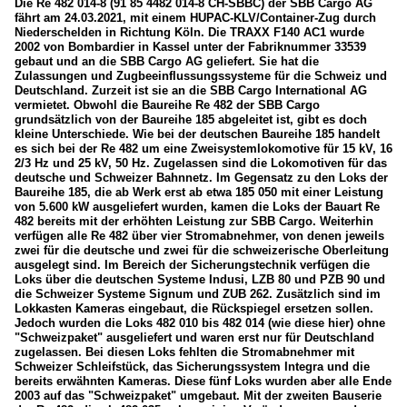
Die Re 482 014-8 (91 85 4482 014-8 CH-SBBC) der SBB Cargo AG
fährt am 24.03.2021, mit einem HUPAC-KLV/Container-Zug durch
Niederschelden in Richtung Köln. Die TRAXX F140 AC1 wurde
2002 von Bombardier in Kassel unter der Fabriknummer 33539
gebaut und an die SBB Cargo AG geliefert. Sie hat die
Zulassungen und Zugbeeinflussungssysteme für die Schweiz und
Deutschland. Zurzeit ist sie an die SBB Cargo International AG
vermietet. Obwohl die Baureihe Re 482 der SBB Cargo
grundsätzlich von der Baureihe 185 abgeleitet ist, gibt es doch
kleine Unterschiede. Wie bei der deutschen Baureihe 185 handelt
es sich bei der Re 482 um eine Zweisystemlokomotive für 15 kV, 16
2/3 Hz und 25 kV, 50 Hz. Zugelassen sind die Lokomotiven für das
deutsche und Schweizer Bahnnetz. Im Gegensatz zu den Loks der
Baureihe 185, die ab Werk erst ab etwa 185 050 mit einer Leistung
von 5.600 kW ausgeliefert wurden, kamen die Loks der Bauart Re
482 bereits mit der erhöhten Leistung zur SBB Cargo. Weiterhin
verfügen alle Re 482 über vier Stromabnehmer, von denen jeweils
zwei für die deutsche und zwei für die schweizerische Oberleitung
ausgelegt sind. Im Bereich der Sicherungstechnik verfügen die
Loks über die deutschen Systeme Indusi, LZB 80 und PZB 90 und
die Schweizer Systeme Signum und ZUB 262. Zusätzlich sind im
Lokkasten Kameras eingebaut, die Rückspiegel ersetzen sollen.
Jedoch wurden die Loks 482 010 bis 482 014 (wie diese hier) ohne
"Schweizpaket" ausgeliefert und waren erst nur für Deutschland
zugelassen. Bei diesen Loks fehlten die Stromabnehmer mit
Schweizer Schleifstück, das Sicherungssystem Integra und die
bereits erwähnten Kameras. Diese fünf Loks wurden aber alle Ende
2003 auf das "Schweizpaket" umgebaut. Mit der zweiten Bauserie