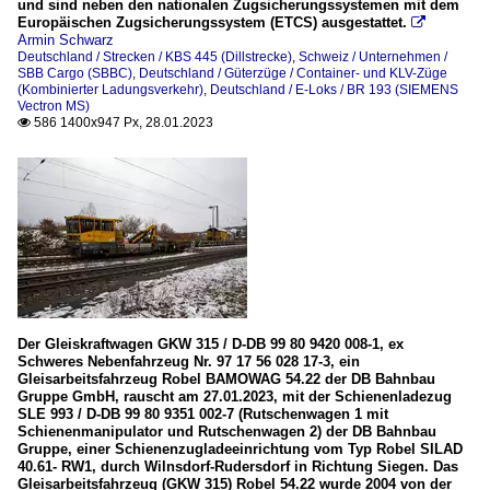
und sind neben den nationalen Zugsicherungssystemen mit dem
Europäischen Zugsicherungssystem (ETCS) ausgestattet.

Armin Schwarz
Deutschland / Strecken / KBS 445 (Dillstrecke)
,
Schweiz / Unternehmen /
SBB Cargo (SBBC)
,
Deutschland / Güterzüge / Container- und KLV-Züge
(Kombinierter Ladungsverkehr)
,
Deutschland / E-Loks / BR 193 (SIEMENS
Vectron MS)
586 1400x947 Px, 28.01.2023

Der Gleiskraftwagen GKW 315 / D-DB 99 80 9420 008-1, ex
Schweres Nebenfahrzeug Nr. 97 17 56 028 17-3, ein
Gleisarbeitsfahrzeug Robel BAMOWAG 54.22 der DB Bahnbau
Gruppe GmbH, rauscht am 27.01.2023, mit der Schienenladezug
SLE 993 / D-DB 99 80 9351 002-7 (Rutschenwagen 1 mit
Schienenmanipulator und Rutschenwagen 2) der DB Bahnbau
Gruppe, einer Schienenzugladeeinrichtung vom Typ Robel SILAD
40.61- RW1, durch Wilnsdorf-Rudersdorf in Richtung Siegen. Das
Gleisarbeitsfahrzeug (GKW 315) Robel 54.22 wurde 2004 von der