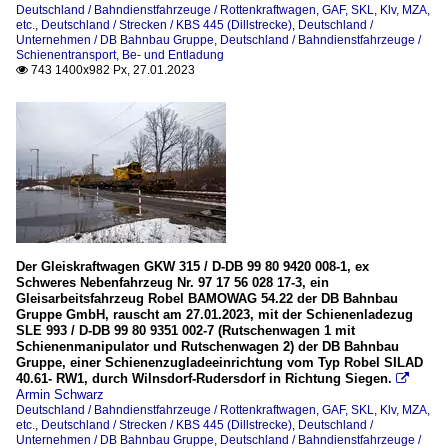
Deutschland / Bahndienstfahrzeuge / Rottenkraftwagen, GAF, SKL, Klv, MZA,
etc.
,
Deutschland / Strecken / KBS 445 (Dillstrecke)
,
Deutschland /
Unternehmen / DB Bahnbau Gruppe
,
Deutschland / Bahndienstfahrzeuge /
Schienentransport, Be- und Entladung
743 1400x982 Px, 27.01.2023

Der Gleiskraftwagen GKW 315 / D-DB 99 80 9420 008-1, ex
Schweres Nebenfahrzeug Nr. 97 17 56 028 17-3, ein
Gleisarbeitsfahrzeug Robel BAMOWAG 54.22 der DB Bahnbau
Gruppe GmbH, rauscht am 27.01.2023, mit der Schienenladezug
SLE 993 / D-DB 99 80 9351 002-7 (Rutschenwagen 1 mit
Schienenmanipulator und Rutschenwagen 2) der DB Bahnbau
Gruppe, einer Schienenzugladeeinrichtung vom Typ Robel SILAD
40.61- RW1, durch Wilnsdorf-Rudersdorf in Richtung Siegen.

Armin Schwarz
Deutschland / Bahndienstfahrzeuge / Rottenkraftwagen, GAF, SKL, Klv, MZA,
etc.
,
Deutschland / Strecken / KBS 445 (Dillstrecke)
,
Deutschland /
Unternehmen / DB Bahnbau Gruppe
,
Deutschland / Bahndienstfahrzeuge /