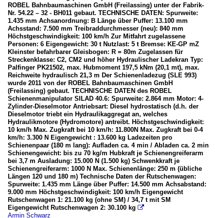
ROBEL Bahnbaumaschinen GmbH (Freilassing) unter der Fabrik-
Nr. 54.22 – 32 - BH011 gebaut. TECHNISCHE DATEN: Spurweite:
1.435 mm Achsanordnung: B Länge über Puffer: 13.100 mm
Achsstand: 7.500 mm Treibraddurchmesser (neu): 840 mm
Höchstgeschwindigkeit: 100 km/h Zur Mitfahrt zugelassene
Personen: 6 Eigengewicht: 30 t Nutzlast: 5 t Bremse: KE-GP mZ
Kleinster befahrbarer Gleisbogen: R = 80m Zugelassen für
Streckenklasse: C2, CM2 und höher Hydraulischer Ladekran Typ:
Palfinger PK21502, max. Hubmoment 197,5 kNm (20,1 mt), max.
Reichweite hydraulisch 21,3 m Der Schienenladezug (SLE 993)
wurde 2011 von der ROBEL Bahnbaumaschinen GmbH
(Freilassing) gebaut. TECHNISCHE DATEN des ROBEL
Schienenmanipulator SILAD 40.6: Spurweite: 2.864 mm Motor: 4-
Zylinder-Dieselmotor Antriebsart: Diesel hydrostatisch (d.h. der
Dieselmotor triebt ein Hydraulikaggregat an, welches
Hydraulikmotore (Hydromotore) antreibt. Höchstgeschwindigkeit:
10 km/h Max. Zugkraft bei 10 km/h: 11.800N Max. Zugkraft bei 0-4
km/h: 3.300 N Eigengewicht : 13.600 kg Ladezeiten pro
Schienenpaar (180 m lang): Aufladen ca. 4 min / Abladen ca. 2 min
Schienengewicht: bis zu 70 kg/m Hubkraft je Schienengreiferarm
bei 3,7 m Ausladung: 15.000 N (1.500 kg) Schwenkkraft je
Schienengreiferarm: 1000 N Max. Schienenlänge: 250 m (übliche
Längen 120 und 180 m) Technische Daten der Rutschenwagen:
Spurweite: 1.435 mm Länge über Puffer: 14.500 mm Achsabstand:
9.000 mm Höchstgeschwindigkeit: 100 km/h Eigengewicht
Rutschenwagen 1: 21.100 kg (ohne SM) / 34,7 t mit SM
Eigengewicht Rutschenwagen 2: 30.100 kg

Armin Schwarz