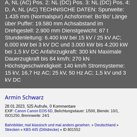
A, NL (AC) Pos. 2: NL (DC) Pos. 3: NL (DC) Pos. 4:
D, A, NL (AC) TECHNISCHE DATEN: Spurweite:
1.435 mm (Normalspur) Achsformel: Bo’Bo’ Länge
über Puffer: 19.580 mm Achsabstand im
Drehgestell: 2.900 mm Dienstgewicht: 87 t
Stundenleitung: 6.400 kW bei 15 kV / 25 kV AC;
6.000 kW bei 3 kV DC und 3.000 kW bis 4.200 kW
bei 1,5 kV DC Anfahrzugkraft: 300 kN Maximale
Dauerzugkraft bis 84 km/h; 270 kN
Höchstgeschwindigkeit: 140 km/h Stromsysteme:
15 kV, 16,7 Hz AC; 25 kV, 50 Hz AC; 1,5 kV und 3
kV DC
Armin Schwarz
28.01.2023, 525 Aufrufe, 0 Kommentare
EXIF:
Canon Canon EOS 6D
, Belichtungsdauer: 1/500, Blende: 10/1,
ISO1250, Brennweite: 24/1
Bahnbilder, mal klassisch und mal anders gesehen.
»
Deutschland
»
Strecken
»
KBS 445 (Dillstrecke)
»
ID 801552