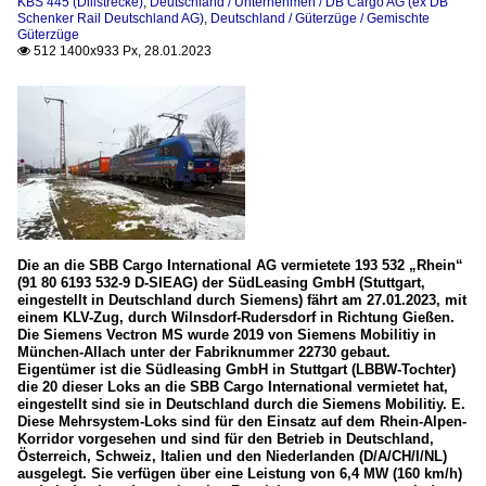
KBS 445 (Dillstrecke)
,
Deutschland / Unternehmen / DB Cargo AG (ex DB
Schenker Rail Deutschland AG)
,
Deutschland / Güterzüge / Gemischte
Güterzüge
512 1400x933 Px, 28.01.2023

Die an die SBB Cargo International AG vermietete 193 532 „Rhein“
(91 80 6193 532-9 D-SIEAG) der SüdLeasing GmbH (Stuttgart,
eingestellt in Deutschland durch Siemens) fährt am 27.01.2023, mit
einem KLV-Zug, durch Wilnsdorf-Rudersdorf in Richtung Gießen.
Die Siemens Vectron MS wurde 2019 von Siemens Mobilitiy in
München-Allach unter der Fabriknummer 22730 gebaut.
Eigentümer ist die Südleasing GmbH in Stuttgart (LBBW-Tochter)
die 20 dieser Loks an die SBB Cargo International vermietet hat,
eingestellt sind sie in Deutschland durch die Siemens Mobilitiy. E.
Diese Mehrsystem-Loks sind für den Einsatz auf dem Rhein-Alpen-
Korridor vorgesehen und sind für den Betrieb in Deutschland,
Österreich, Schweiz, Italien und den Niederlanden (D/A/CH/I/NL)
ausgelegt. Sie verfügen über eine Leistung von 6,4 MW (160 km/h)