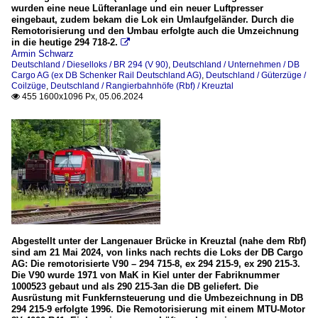
wurden eine neue Lüfteranlage und ein neuer Luftpresser
eingebaut, zudem bekam die Lok ein Umlaufgeländer. Durch die
Remotorisierung und den Umbau erfolgte auch die Umzeichnung
in die heutige 294 718-2.

Armin Schwarz
Deutschland / Dieselloks / BR 294 (V 90)
,
Deutschland / Unternehmen / DB
Cargo AG (ex DB Schenker Rail Deutschland AG)
,
Deutschland / Güterzüge /
Coilzüge
,
Deutschland / Rangierbahnhöfe (Rbf) / Kreuztal
455 1600x1096 Px, 05.06.2024

Abgestellt unter der Langenauer Brücke in Kreuztal (nahe dem Rbf)
sind am 21 Mai 2024, von links nach rechts die Loks der DB Cargo
AG: Die remotorisierte V90 – 294 715-8, ex 294 215-9, ex 290 215-3.
Die V90 wurde 1971 von MaK in Kiel unter der Fabriknummer
1000523 gebaut und als 290 215-3an die DB geliefert. Die
Ausrüstung mit Funkfernsteuerung und die Umbezeichnung in DB
294 215-9 erfolgte 1996. Die Remotorisierung mit einem MTU-Motor