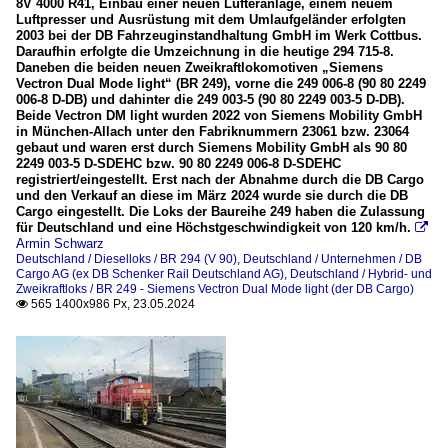
8V 4000 R41, Einbau einer neuen Lüfteranlage, einem neuem
Luftpresser und Ausrüstung mit dem Umlaufgeländer erfolgten
2003 bei der DB Fahrzeuginstandhaltung GmbH im Werk Cottbus.
Daraufhin erfolgte die Umzeichnung in die heutige 294 715-8.
Daneben die beiden neuen Zweikraftlokomotiven „Siemens
Vectron Dual Mode light“ (BR 249), vorne die 249 006-8 (90 80 2249
006-8 D-DB) und dahinter die 249 003-5 (90 80 2249 003-5 D-DB).
Beide Vectron DM light wurden 2022 von Siemens Mobility GmbH
in München-Allach unter den Fabriknummern 23061 bzw. 23064
gebaut und waren erst durch Siemens Mobility GmbH als 90 80
2249 003-5 D-SDEHC bzw. 90 80 2249 006-8 D-SDEHC
registriert/eingestellt. Erst nach der Abnahme durch die DB Cargo
und den Verkauf an diese im März 2024 wurde sie durch die DB
Cargo eingestellt. Die Loks der Baureihe 249 haben die Zulassung
für Deutschland und eine Höchstgeschwindigkeit von 120 km/h.

Armin Schwarz
Deutschland / Dieselloks / BR 294 (V 90)
,
Deutschland / Unternehmen / DB
Cargo AG (ex DB Schenker Rail Deutschland AG)
,
Deutschland / Hybrid- und
Zweikraftloks / BR 249 - Siemens Vectron Dual Mode light (der DB Cargo)
565 1400x986 Px, 23.05.2024
