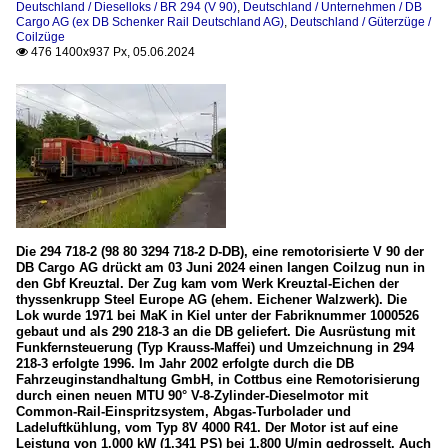
Deutschland / Dieselloks / BR 294 (V 90)
,
Deutschland / Unternehmen / DB
Cargo AG (ex DB Schenker Rail Deutschland AG)
,
Deutschland / Güterzüge /
Coilzüge
476 1400x937 Px, 05.06.2024

Die 294 718-2 (98 80 3294 718-2 D-DB), eine remotorisierte V 90 der
DB Cargo AG drückt am 03 Juni 2024 einen langen Coilzug nun in
den Gbf Kreuztal. Der Zug kam vom Werk Kreuztal-Eichen der
thyssenkrupp Steel Europe AG (ehem. Eichener Walzwerk). Die
Lok wurde 1971 bei MaK in Kiel unter der Fabriknummer 1000526
gebaut und als 290 218-3 an die DB geliefert. Die Ausrüstung mit
Funkfernsteuerung (Typ Krauss-Maffei) und Umzeichnung in 294
218-3 erfolgte 1996. Im Jahr 2002 erfolgte durch die DB
Fahrzeuginstandhaltung GmbH, in Cottbus eine Remotorisierung
durch einen neuen MTU 90° V-8-Zylinder-Dieselmotor mit
Common-Rail-Einspritzsystem, Abgas-Turbolader und
Ladeluftkühlung, vom Typ 8V 4000 R41. Der Motor ist auf eine
Leistung von 1.000 kW (1.341 PS) bei 1.800 U/min gedrosselt. Auch