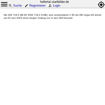
hellertal.startbilder.de
Suche
Registrieren
Login
Die 294 718-2 (98 80 3294 718-2 D-DB), eine remotorisierte V 90 der DB Cargo AG drückt
am 03 Juni 2024 einen langen Coilzug nun in den Gbf Kreuztal