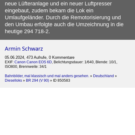
neue Lüfteranlage und ein neuer Luftpresser
eingebaut, zudem bekam die Lok ein
Umlaufgeländer. Durch die Remotorisierung und
den Umbau erfolgte auch die Umzeichnung in die
heutige 294 718-2.
Armin Schwarz
05.06.2024, 473 Aufrufe, 0 Kommentare
EXIF:
Canon Canon EOS 6D
, Belichtungsdauer: 1/640, Blende: 10/1,
ISO800, Brennweite: 34/1
Bahnbilder, mal klassisch und mal anders gesehen.
»
Deutschland
»
Dieselloks
»
BR 294 (V 90)
»
ID 850583