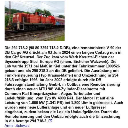
Die 294 718-2 (98 80 3294 718-2 D-DB), eine remotorisierte V 90 der
DB Cargo AG drückt am 03 Juni 2024 einen langen Coilzug nun in
den Gbf Kreuztal. Der Zug kam vom Werk Kreuztal-Eichen der
thyssenkrupp Steel Europe AG (ehem. Eichener Walzwerk). Die
Lok wurde 1971 bei MaK in Kiel unter der Fabriknummer 1000526
gebaut und als 290 218-3 an die DB geliefert. Die Ausrüstung mit
Funkfernsteuerung (Typ Krauss-Maffei) und Umzeichnung in 294
218-3 erfolgte 1996. Im Jahr 2002 erfolgte durch die DB
Fahrzeuginstandhaltung GmbH, in Cottbus eine Remotorisierung
durch einen neuen MTU 90° V-8-Zylinder-Dieselmotor mit
Common-Rail-Einspritzsystem, Abgas-Turbolader und
Ladeluftkühlung, vom Typ 8V 4000 R41. Der Motor ist auf eine
Leistung von 1.000 kW (1.341 PS) bei 1.800 U/min gedrosselt. Auch
wurden eine neue Lüfteranlage und ein neuer Luftpresser
eingebaut, zudem bekam die Lok ein Umlaufgeländer. Durch die
Remotorisierung und den Umbau erfolgte auch die Umzeichnung
in die heutige 294 718-2.

Armin Schwarz