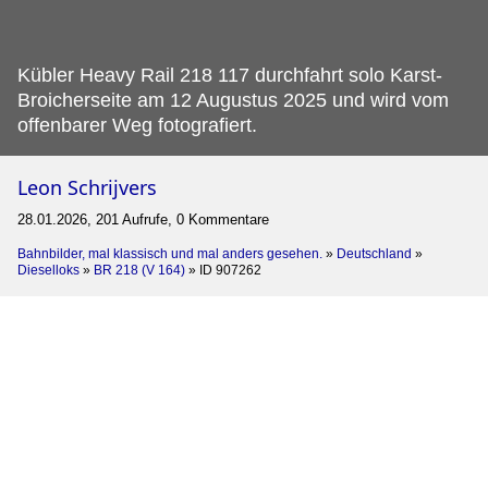
Kübler Heavy Rail 218 117 durchfahrt solo Karst-
Broicherseite am 12 Augustus 2025 und wird vom
offenbarer Weg fotografiert.
Leon Schrijvers
28.01.2026, 201 Aufrufe, 0 Kommentare
Bahnbilder, mal klassisch und mal anders gesehen.
»
Deutschland
»
Dieselloks
»
BR 218 (V 164)
»
ID 907262