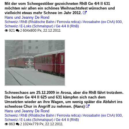
Mit der vom Scheegestöber gezeichneten RhB Ge 4/4 II 631
möchten wir allen ein schönes Weihnachtsfest wünschen und
vielleicht etwas mehr Schnee im Jahr 2012.

Hans und Jeanny De Rond
Schweiz / RhB (Rhätische Bahn / Ferrovia retica) / Arosabahn (ex ChA) 930
,
Schweiz / E-Loks (Schmalspur) / Ge 4/4 II (RhB)
921
604x800 Px, 22.12.2011

 2
Schneechaos am 25.12.2009 in Arosa, aber die RhB fährt trotzdem.
Die beiden Ge 4/4 II 625 und 631 kämpfen sich nach dem
Umsetzten wieder an ihre Wagen, um wenig später die Abfahrt ins
scheelose Chur in Angriff zu nehmen. (Hans)

Hans und Jeanny De Rond
Schweiz / RhB (Rhätische Bahn / Ferrovia retica) / Arosabahn (ex ChA) 930
,
Schweiz / E-Loks (Schmalspur) / Ge 4/4 II (RhB)
863
1024x779 Px, 22.12.2011

 2