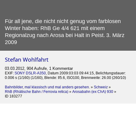
Für all jene, die nicht nicht genug vom farblosen
Winter haben: RhB Ge 4/4 621 mit einem
Regionalzug nach Arosa bei Halt in Peist.
3. März
2009
Stefan Wohlfahrt
03.03.2012, 904 Aufrufe, 1 Kommentar
EXIF:
SONY DSLR-A350
, Datum 2009:03:03 09:44:15, Belichtungsdauer:
0.006 s (1/160) (1/160), Blende: f/5.6, ISO100, Brennweite: 26.00 (260/10)
Bahnbilder, mal klassisch und mal anders gesehen.
»
Schweiz
»
RhB (Rhätische Bahn / Ferrovia retica)
»
Arosabahn (ex ChA) 930
»
ID 183277