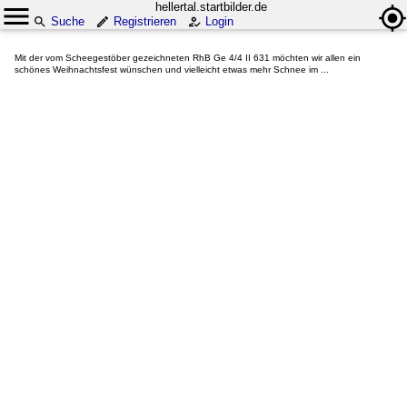
hellertal.startbilder.de
Suche
Registrieren
Login
Mit der vom Scheegestöber gezeichneten RhB Ge 4/4 II 631 möchten wir allen ein
schönes Weihnachtsfest wünschen und vielleicht etwas mehr Schnee im ...