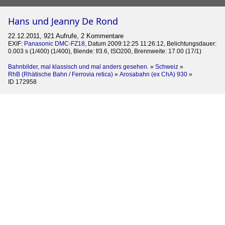
Hans und Jeanny De Rond
22.12.2011, 921 Aufrufe, 2 Kommentare
EXIF:
Panasonic DMC-FZ18
, Datum 2009:12:25 11:26:12, Belichtungsdauer:
0.003 s (1/400) (1/400), Blende: f/3.6, ISO200, Brennweite: 17.00 (17/1)
Bahnbilder, mal klassisch und mal anders gesehen.
»
Schweiz
»
RhB (Rhätische Bahn / Ferrovia retica)
»
Arosabahn (ex ChA) 930
»
ID 172958