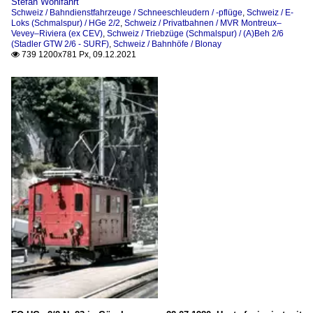
Stefan Wohlfahrt
Schweiz / Bahndienstfahrzeuge / Schneeschleudern / -pflüge
,
Schweiz / E-
Loks (Schmalspur) / HGe 2/2
,
Schweiz / Privatbahnen / MVR Montreux–
Vevey–Riviera (ex CEV)
,
Schweiz / Triebzüge (Schmalspur) / (A)Beh 2/6
(Stadler GTW 2/6 - SURF)
,
Schweiz / Bahnhöfe / Blonay
739 1200x781 Px, 09.12.2021
