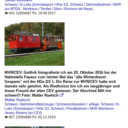
Stefan Wohlfahrt
Schweiz / E-Loks (Schmalspur) / HGe 2/2
,
Schweiz / Zahnradbahnen / MVR
(ex MTGN - Montreux / Territet / Glion / Rochers-de-Naye)
642 1200x687 Px, 19.09.2017

MVR/CEV: Gottlob fotografierte ich am 20. Oktober 2016 bei der
Haltestelle Fayaux zum letzten Mal das "alte Winterdienst
Gespann" mit der HGe 2/2 1. Die Reise zur MVR/CEV hatte sich
damals sehr gelohnt. Als Riedholzer bin ich ein langjähriger und
treuer Freund der alten CEV gewesen. Der Abschied fällt mir
schwer!!! Foto: Walter Ruetsch

Walter Ruetsch
Schweiz / Bahndienstfahrzeuge / Schneeschleudern / -pflüge
,
Schweiz / E-
Loks (Schmalspur) / HGe 2/2
,
Schweiz / Privatbahnen / MVR Montreux–
Vevey–Riviera (ex CEV)
857 1200x866 Px, 05.12.2016
