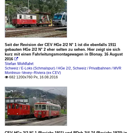
Seit der Revision der CEV HGe 2/2 N° 1 ist die ebenfalls 1911
gebauten HGe 2/2 N° 2 eher selten zu sehen. Hier zeigt sie sich
kurz mit einen Fahrleitungsmontagewagen in Blonay. 16 August
2016

Stefan Wohlfahrt
Schweiz / E-Loks (Schmalspur) / HGe 2/2
,
Schweiz / Privatbahnen / MVR
Montreux–Vevey–Riviera (ex CEV)
682 1200x760 Px, 16.08.2016

CEV HGe 2/2 N° 1 (Baujahr 1911) und BDeh 2/4 74 (Baujahr 1970) in