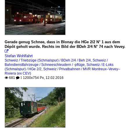
Gerade genug Schnee, dass in Blonay die HGe 2/2 N° 1 aus dem
Dépôt geholt wurde. Rechts im Bild der BDeh 2/4 N° 74 nach Vevey.

Stefan Wohlfahrt
Schweiz / Triebzüge (Schmalspur) / BDeh 2/4 / Beh 2/4
,
Schweiz /
Bahndienstfahrzeuge / Schneeschleudern / -pflüge
,
Schweiz / E-Loks
(Schmalspur) / HGe 2/2
,
Schweiz / Privatbahnen / MVR Montreux–Vevey–
Riviera (ex CEV)
681
1200x754 Px, 12.02.2016

 1