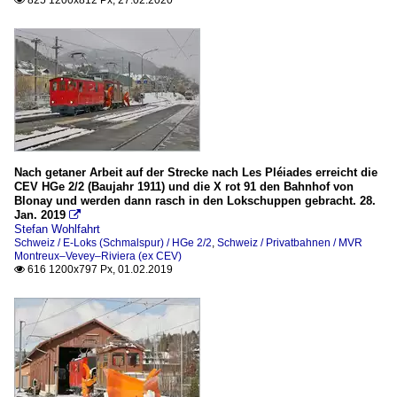
825 1200x812 Px, 27.02.2020

Nach getaner Arbeit auf der Strecke nach Les Pléiades erreicht die
CEV HGe 2/2 (Baujahr 1911) und die X rot 91 den Bahnhof von
Blonay und werden dann rasch in den Lokschuppen gebracht. 28.
Jan. 2019

Stefan Wohlfahrt
Schweiz / E-Loks (Schmalspur) / HGe 2/2
,
Schweiz / Privatbahnen / MVR
Montreux–Vevey–Riviera (ex CEV)
616 1200x797 Px, 01.02.2019
