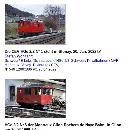
Die CEV HGe 2/2 N° 1 steht in Blonay. 20. Jan. 2022

Stefan Wohlfahrt
Schweiz / E-Loks (Schmalspur) / HGe 2/2
,
Schweiz / Privatbahnen / MVR
Montreux–Vevey–Riviera (ex CEV)
540 1200x806 Px, 26.04.2022

HGe 2/2 Nr.3 der Montreux Glion Rochers de Naye Bahn, in Glion
am 25.08.1999.
