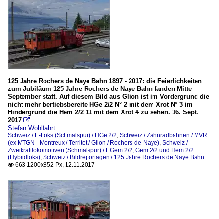
125 Jahre Rochers de Naye Bahn 1897 - 2017: die Feierlichkeiten
zum Jubiläum 125 Jahre Rochers de Naye Bahn fanden Mitte
September statt. Auf diesem Bild aus Glion ist im Vordergrund die
nicht mehr bertiebsbereite HGe 2/2 N° 2 mit dem Xrot N° 3 im
Hindergrund die Hem 2/2 11 mit dem Xrot 4 zu sehen. 16. Sept.
2017

Stefan Wohlfahrt
Schweiz / E-Loks (Schmalspur) / HGe 2/2
,
Schweiz / Zahnradbahnen / MVR
(ex MTGN - Montreux / Territet / Glion / Rochers-de-Naye)
,
Schweiz /
Zweikraftlokomotiven (Schmalspur) / HGem 2/2, Gem 2/2 und Hem 2/2
(Hybridloks)
,
Schweiz / Bildreportagen / 125 Jahre Rochers de Naye Bahn
663 1200x852 Px, 12.11.2017
