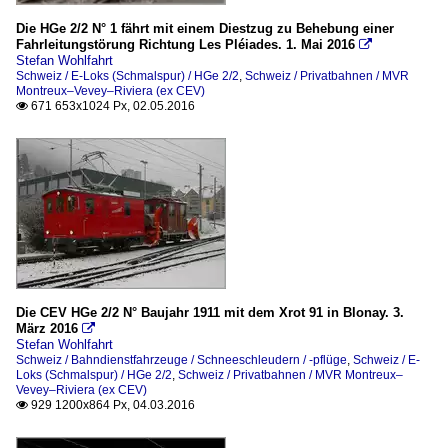
Die HGe 2/2 N° 1 fährt mit einem Diestzug zu Behebung einer
Fahrleitungstörung Richtung Les Pléiades. 1. Mai 2016

Stefan Wohlfahrt
Schweiz / E-Loks (Schmalspur) / HGe 2/2
,
Schweiz / Privatbahnen / MVR
Montreux–Vevey–Riviera (ex CEV)
671 653x1024 Px, 02.05.2016

Die CEV HGe 2/2 N° Baujahr 1911 mit dem Xrot 91 in Blonay. 3.
März 2016

Stefan Wohlfahrt
Schweiz / Bahndienstfahrzeuge / Schneeschleudern / -pflüge
,
Schweiz / E-
Loks (Schmalspur) / HGe 2/2
,
Schweiz / Privatbahnen / MVR Montreux–
Vevey–Riviera (ex CEV)
929 1200x864 Px, 04.03.2016
