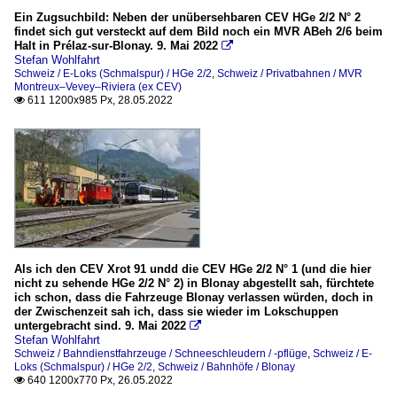
Ein Zugsuchbild: Neben der unübersehbaren CEV HGe 2/2 N° 2
Zahnradbahnen
findet sich gut versteckt auf dem Bild noch ein MVR ABeh 2/6 beim
Halt in Prélaz-sur-Blonay. 9. Mai 2022
MVR (ex MTGN - Montreux / Territet / Glion / Rochers-de-N

Stefan Wohlfahrt
Schweiz / E-Loks (Schmalspur) / HGe 2/2
,
Schweiz / Privatbahnen / MVR
Montreux–Vevey–Riviera (ex CEV)
Zahnradtriebwagen
611 1200x985 Px, 28.05.2022

Bhe 2/4 (ex BChe 2/4)
Zweikraftlokomotiven (Schmalspur)
HGem 2/2, Gem 2/2 und Hem 2/2 (Hybridloks)
Als ich den CEV Xrot 91 undd die CEV HGe 2/2 N° 1 (und die hier
nicht zu sehende HGe 2/2 N° 2) in Blonay abgestellt sah, fürchtete
ich schon, dass die Fahrzeuge Blonay verlassen würden, doch in
der Zwischenzeit sah ich, dass sie wieder im Lokschuppen
untergebracht sind. 9. Mai 2022

Stefan Wohlfahrt
Schweiz / Bahndienstfahrzeuge / Schneeschleudern / -pflüge
,
Schweiz / E-
Loks (Schmalspur) / HGe 2/2
,
Schweiz / Bahnhöfe / Blonay
640 1200x770 Px, 26.05.2022
