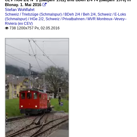
Blonay. 1. Mai 2016

Stefan Wohlfahrt
Schweiz / Triebzüge (Schmalspur) / BDeh 2/4 / Beh 2/4
,
Schweiz / E-Loks
(Schmalspur) / HGe 2/2
,
Schweiz / Privatbahnen / MVR Montreux–Vevey–
Riviera (ex CEV)
738 1200x757 Px, 02.05.2016
