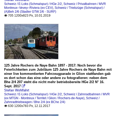
Schweiz / E-Loks (Schmalspur) / HGe 2/2
,
Schweiz / Privatbahnen / MVR
Montreux–Vevey–Riviera (ex CEV)
,
Schweiz / Triebzüge (Schmalspur) /
(A)Beh 2/6 (Stadler GTW 2/6 - SURF)
705 1200x823 Px, 10.01.2019

125 Jahre Rochers de Naye Bahn 1897 - 2017: Noch bevor die
Feierlichkeiten zum Jubiläum 125 Jahre Rochers de Naye Bahn mit
einer live kommentierten Fahrzeugparade in Glion stattfanden gab
es dort schon das eine oder andere zu fotografieren: neben dem
Bhe 2/4 207 steht die nicht mehr betriebsbereite HGe 2/2 N° 16.
Sept. 2017

Stefan Wohlfahrt
Schweiz / E-Loks (Schmalspur) / HGe 2/2
,
Schweiz / Zahnradbahnen / MVR
(ex MTGN - Montreux / Territet / Glion / Rochers-de-Naye)
,
Schweiz /
Zahnradtriebwagen / Bhe 2/4 (ex BChe 2/4)
630 1200x783 Px, 12.11.2017
