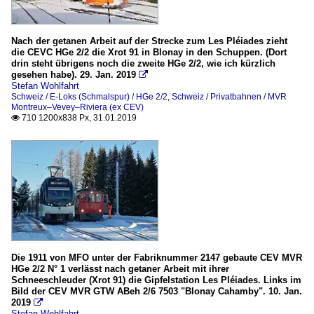
Nach der getanen Arbeit auf der Strecke zum Les Pléiades zieht
die CEVC HGe 2/2 die Xrot 91 in Blonay in den Schuppen. (Dort
drin steht übrigens noch die zweite HGe 2/2, wie ich kürzlich
gesehen habe). 29. Jan. 2019

Stefan Wohlfahrt
Schweiz / E-Loks (Schmalspur) / HGe 2/2
,
Schweiz / Privatbahnen / MVR
Montreux–Vevey–Riviera (ex CEV)
710 1200x838 Px, 31.01.2019

Die 1911 von MFO unter der Fabriknummer 2147 gebaute CEV MVR
HGe 2/2 N° 1 verlässt nach getaner Arbeit mit ihrer
Schneeschleuder (Xrot 91) die Gipfelstation Les Pléiades. Links im
Bild der CEV MVR GTW ABeh 2/6 7503 "Blonay Cahamby". 10. Jan.
2019

Stefan Wohlfahrt