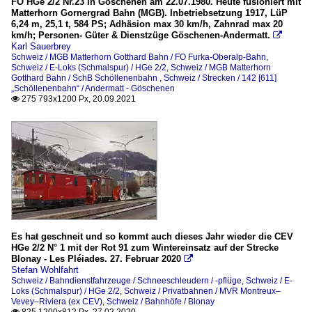
FO HGe 2/2 Nr.23 in Göschenen am 22.07.1980. Heute fusioniert mit
Matterhorn Gornergrad Bahn (MGB). Inbetriebsetzung 1917, LüP
6,24 m, 25,1 t, 584 PS; Adhäsion max 30 km/h, Zahnrad max 20
km/h; Personen- Güter & Dienstzüge Göschenen-Andermatt.

Karl Sauerbrey
Schweiz / MGB Matterhorn Gotthard Bahn / FO Furka-Oberalp-Bahn
,
Schweiz / E-Loks (Schmalspur) / HGe 2/2
,
Schweiz / MGB Matterhorn
Gotthard Bahn / SchB Schöllenenbahn
,
Schweiz / Strecken / 142 [611]
„Schöllenenbahn“ / Andermatt - Göschenen
275 793x1200 Px, 20.09.2021

Es hat geschneit und so kommt auch dieses Jahr wieder die CEV
HGe 2/2 N° 1 mit der Rot 91 zum Wintereinsatz auf der Strecke
Blonay - Les Pléiades. 27. Februar 2020

Stefan Wohlfahrt
Schweiz / Bahndienstfahrzeuge / Schneeschleudern / -pflüge
,
Schweiz / E-
Loks (Schmalspur) / HGe 2/2
,
Schweiz / Privatbahnen / MVR Montreux–
Vevey–Riviera (ex CEV)
,
Schweiz / Bahnhöfe / Blonay