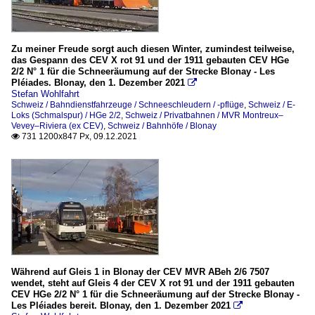
Zu meiner Freude sorgt auch diesen Winter, zumindest teilweise,
das Gespann des CEV X rot 91 und der 1911 gebauten CEV HGe
2/2 N° 1 für die Schneeräumung auf der Strecke Blonay - Les
Pléiades. Blonay, den 1. Dezember 2021

Stefan Wohlfahrt
Schweiz / Bahndienstfahrzeuge / Schneeschleudern / -pflüge
,
Schweiz / E-
Loks (Schmalspur) / HGe 2/2
,
Schweiz / Privatbahnen / MVR Montreux–
Vevey–Riviera (ex CEV)
,
Schweiz / Bahnhöfe / Blonay
731 1200x847 Px, 09.12.2021

Während auf Gleis 1 in Blonay der CEV MVR ABeh 2/6 7507
wendet, steht auf Gleis 4 der CEV X rot 91 und der 1911 gebauten
CEV HGe 2/2 N° 1 für die Schneeräumung auf der Strecke Blonay -
Les Pléiades bereit. Blonay, den 1. Dezember 2021
