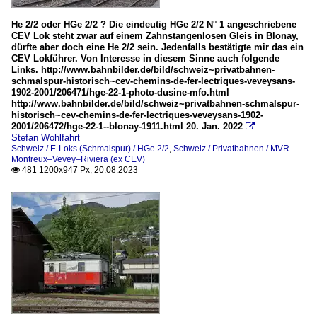
2017
Bildreportagen
He 2/2 oder HGe 2/2 ? Die eindeutig HGe 2/2 N° 1 angeschriebene
2019
125 Jahre Rochers de Naye Bahn
CEV Lok steht zwar auf einem Zahnstangenlosen Gleis in Blonay,
dürfte aber doch eine He 2/2 sein. Jedenfalls bestätigte mir das ein
CEV Lokführer. Von Interesse in diesem Sinne auch folgende
2020
MGB Matterhorn Gotthard Bahn
Links. http://www.bahnbilder.de/bild/schweiz~privatbahnen-
schmalspur-historisch~cev-chemins-de-fer-lectriques-veveysans-
2020
FO Furka-Oberalp-Bahn
1902-2001/206471/hge-22-1-photo-dusine-mfo.html
http://www.bahnbilder.de/bild/schweiz~privatbahnen-schmalspur-
2021
SchB Schöllenenbahn
historisch~cev-chemins-de-fer-lectriques-veveysans-1902-
2001/206472/hge-22-1--blonay-1911.html 20. Jan. 2022
2022

Stefan Wohlfahrt
Privatbahnen
Schweiz / E-Loks (Schmalspur) / HGe 2/2
,
Schweiz / Privatbahnen / MVR
Montreux–Vevey–Riviera (ex CEV)
MVR Montreux–Vevey–Riviera (ex CEV)
481 1200x947 Px, 20.08.2023

Strecken
142 [611] „Schöllenenbahn“ / Andermatt - Göschenen
Triebzüge (Schmalspur)
(A)Beh 2/6 (Stadler GTW 2/6 - SURF)
BDeh 2/4 / Beh 2/4