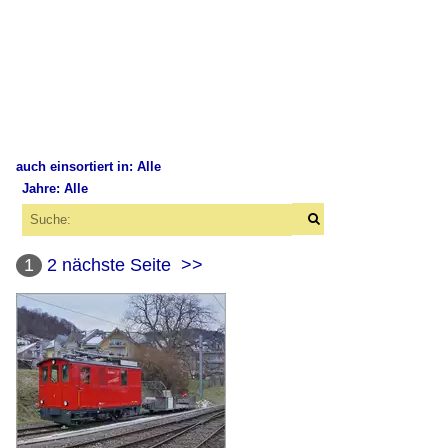
auch einsortiert in: Alle
Jahre: Alle
×
×
Alle Kategorien
Alle Jahre
Schweiz
1
2
nächste Seite
>>
2010
Bahndienstfahrzeuge
2011
Schneeschleudern / -pflüge
2012
2014
Bahnhöfe
2015
Blonay
2016