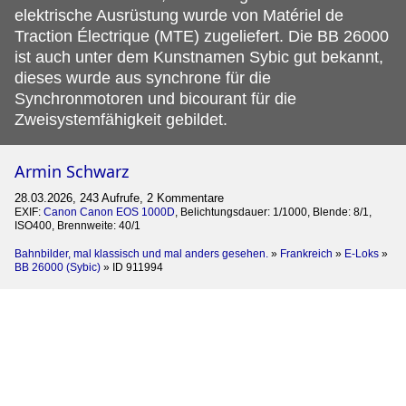
elektrische Ausrüstung wurde von Matériel de
Traction Électrique (MTE) zugeliefert. Die BB 26000
ist auch unter dem Kunstnamen Sybic gut bekannt,
dieses wurde aus synchrone für die
Synchronmotoren und bicourant für die
Zweisystemfähigkeit gebildet.
Armin Schwarz
28.03.2026, 243 Aufrufe, 2 Kommentare
EXIF:
Canon Canon EOS 1000D
, Belichtungsdauer: 1/1000, Blende: 8/1,
ISO400, Brennweite: 40/1
Bahnbilder, mal klassisch und mal anders gesehen.
»
Frankreich
»
E-Loks
»
BB 26000 (Sybic)
»
ID 911994