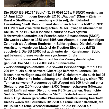
Die SNCF BB 26159 "Sybic" (91 87 0026 159-x F-SNCF) erreicht am
14 Juni 2013, mit dem Eurocity EC 90 „Vauban“ (Chur – Zürich –
Basel – Straßburg – Luxemburg – Brüssel), den Bahnhof
Luxemburg Stadt. Den Zug wird dann gleich hier die NMBS/SNCB
HLE 2005 mit 2 weiteren belgischen Reisezugwagen übernehmen.
Die Baureihe BB 26000 ist eine elektrische zwei System
Mehrzwecklokomotive der Französischen Staatsbahnen (SNCF).
Sie wurde zwischen 1988 und 1998 von Alstom, die zur damaligen
Zeit noch als Alsthom firmierte, in Belfort gebaut. Die elektrische
Ausrüstung wurde von Matériel de Traction Électrique (MTE)
zugeliefert. Die BB 26000 ist auch unter dem Kunstnamen Sybic
gut bekannt, dieses wurde aus synchrone für die
Synchronmotoren und bicourant für die Zweisystemfähigkeit
gebildet. Die SNCF BB 26000 ist ein universelle
Zweispannungslokomotive, die sowohl Personenzüge mit bis zu
200 km/h, als auch schwere Güterzüge befördern konnten. Die
Maschinen verfügen sowohl bei 1,5 kV Gleichstrom als auch bei 25
kV 50 Hz über eine hohe Leistung und sind in der Lage, einen 750
Tonnen schweren Personenzug (16 Wagen) mit 200 km/h auf einer
Steigung von 2,5 ‰ oder einen 2.050 Tonnen schweren Güterzug
mit 80 km/h auf einer Steigung von 8,8 ‰ zu ziehen. Geschichte
Seit den 1970er-Jahren hatte die SNCF Elektrolokomotiven mit
durch Thyristoren geregelter Phasenanschnittsteuerung beschafft.
Dieses waren die Baureihen BB 7200 als reine Gleichstromlok, die
BB 15000 als reine Wechselstromlok und die BB 22200 als