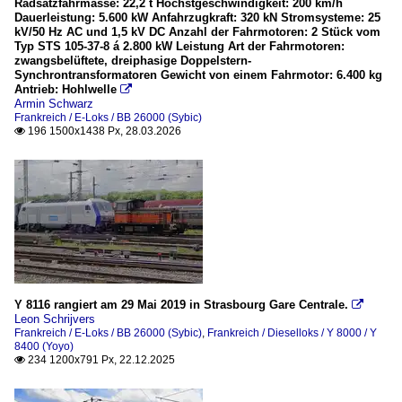
Radsatzfahrmasse: 22,2 t Höchstgeschwindigkeit: 200 km/h
Dauerleistung: 5.600 kW Anfahrzugkraft: 320 kN Stromsysteme: 25
kV/50 Hz AC und 1,5 kV DC Anzahl der Fahrmotoren: 2 Stück vom
Typ STS 105-37-8 á 2.800 kW Leistung Art der Fahrmotoren:
zwangsbelüftete, dreiphasige Doppelstern-
Synchrontransformatoren Gewicht von einem Fahrmotor: 6.400 kg
Antrieb: Hohlwelle

Armin Schwarz
Frankreich / E-Loks / BB 26000 (Sybic)
196 1500x1438 Px, 28.03.2026

Y 8116 rangiert am 29 Mai 2019 in Strasbourg Gare Centrale.

Leon Schrijvers
Frankreich / E-Loks / BB 26000 (Sybic)
,
Frankreich / Dieselloks / Y 8000 / Y
8400 (Yoyo)
234 1200x791 Px, 22.12.2025
