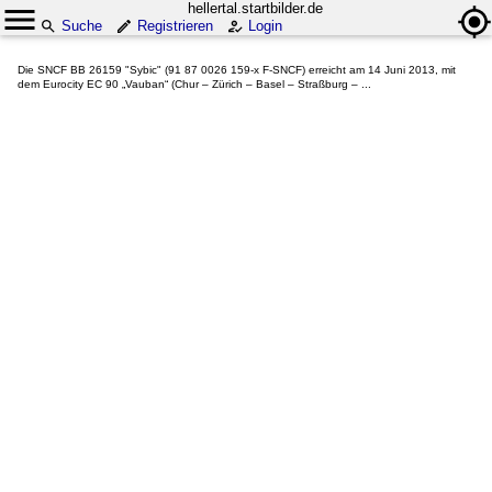
hellertal.startbilder.de
Suche
Registrieren
Login
Die SNCF BB 26159 "Sybic" (91 87 0026 159-x F-SNCF) erreicht am 14 Juni 2013, mit
dem Eurocity EC 90 „Vauban“ (Chur – Zürich – Basel – Straßburg – ...