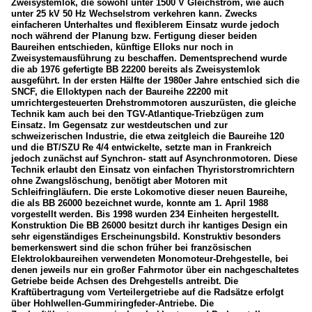
Zweisystemlok, die sowohl unter 1500 V Gleichstrom, wie auch
unter 25 kV 50 Hz Wechselstrom verkehren kann. Zwecks
einfacheren Unterhaltes und flexiblerem Einsatz wurde jedoch
noch während der Planung bzw. Fertigung dieser beiden
Baureihen entschieden, künftige Elloks nur noch in
Zweisystemausführung zu beschaffen. Dementsprechend wurde
die ab 1976 gefertigte BB 22200 bereits als Zweisystemlok
ausgeführt. In der ersten Hälfte der 1980er Jahre entschied sich die
SNCF, die Elloktypen nach der Baureihe 22200 mit
umrichtergesteuerten Drehstrommotoren auszurüsten, die gleiche
Technik kam auch bei den TGV-Atlantique-Triebzügen zum
Einsatz. Im Gegensatz zur westdeutschen und zur
schweizerischen Industrie, die etwa zeitgleich die Baureihe 120
und die BT/SZU Re 4/4 entwickelte, setzte man in Frankreich
jedoch zunächst auf Synchron- statt auf Asynchronmotoren. Diese
Technik erlaubt den Einsatz von einfachen Thyristorstromrichtern
ohne Zwangslöschung, benötigt aber Motoren mit
Schleifringläufern. Die erste Lokomotive dieser neuen Baureihe,
die als BB 26000 bezeichnet wurde, konnte am 1. April 1988
vorgestellt werden. Bis 1998 wurden 234 Einheiten hergestellt.
Konstruktion Die BB 26000 besitzt durch ihr kantiges Design ein
sehr eigenständiges Erscheinungsbild. Konstruktiv besonders
bemerkenswert sind die schon früher bei französischen
Elektrolokbaureihen verwendeten Monomoteur-Drehgestelle, bei
denen jeweils nur ein großer Fahrmotor über ein nachgeschaltetes
Getriebe beide Achsen des Drehgestells antreibt. Die
Kraftübertragung vom Verteilergetriebe auf die Radsätze erfolgt
über Hohlwellen-Gummiringfeder-Antriebe. Die