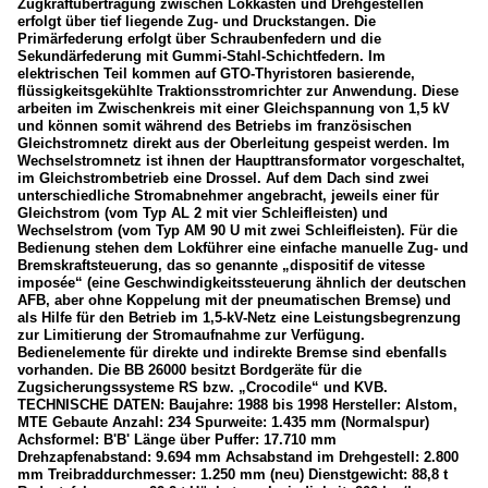
Zugkraftübertragung zwischen Lokkasten und Drehgestellen
erfolgt über tief liegende Zug- und Druckstangen. Die
Primärfederung erfolgt über Schraubenfedern und die
Sekundärfederung mit Gummi-Stahl-Schichtfedern. Im
elektrischen Teil kommen auf GTO-Thyristoren basierende,
flüssigkeitsgekühlte Traktionsstromrichter zur Anwendung. Diese
arbeiten im Zwischenkreis mit einer Gleichspannung von 1,5 kV
und können somit während des Betriebs im französischen
Gleichstromnetz direkt aus der Oberleitung gespeist werden. Im
Wechselstromnetz ist ihnen der Haupttransformator vorgeschaltet,
im Gleichstrombetrieb eine Drossel. Auf dem Dach sind zwei
unterschiedliche Stromabnehmer angebracht, jeweils einer für
Gleichstrom (vom Typ AL 2 mit vier Schleifleisten) und
Wechselstrom (vom Typ AM 90 U mit zwei Schleifleisten). Für die
Bedienung stehen dem Lokführer eine einfache manuelle Zug- und
Bremskraftsteuerung, das so genannte „dispositif de vitesse
imposée“ (eine Geschwindigkeitssteuerung ähnlich der deutschen
AFB, aber ohne Koppelung mit der pneumatischen Bremse) und
als Hilfe für den Betrieb im 1,5-kV-Netz eine Leistungsbegrenzung
zur Limitierung der Stromaufnahme zur Verfügung.
Bedienelemente für direkte und indirekte Bremse sind ebenfalls
vorhanden. Die BB 26000 besitzt Bordgeräte für die
Zugsicherungssysteme RS bzw. „Crocodile“ und KVB.
TECHNISCHE DATEN: Baujahre: 1988 bis 1998 Hersteller: Alstom,
MTE Gebaute Anzahl: 234 Spurweite: 1.435 mm (Normalspur)
Achsformel: B'B' Länge über Puffer: 17.710 mm
Drehzapfenabstand: 9.694 mm Achsabstand im Drehgestell: 2.800
mm Treibraddurchmesser: 1.250 mm (neu) Dienstgewicht: 88,8 t