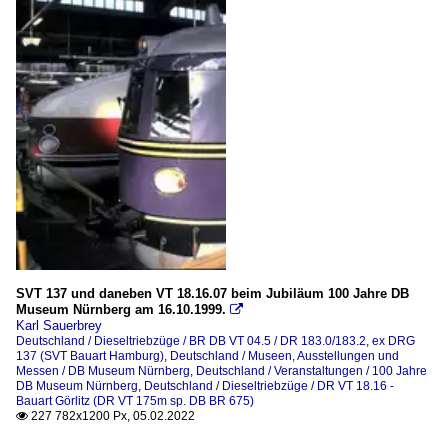
SVT 137 und daneben VT 18.16.07 beim Jubiläum 100 Jahre DB
Museum Nürnberg am 16.10.1999.

Karl Sauerbrey
Deutschland / Dieseltriebzüge / BR DB VT 04.5 / DR 183.0/183.2, ex DRG
137 (SVT Bauart Hamburg)
,
Deutschland / Museen, Ausstellungen und
Messen / DB Museum Nürnberg
,
Deutschland / Veranstaltungen / 100 Jahre
DB Museum Nürnberg
,
Deutschland / Dieseltriebzüge / DR VT 18.16 -
Bauart Görlitz (DR VT 175m sp. DB BR 675)
227 782x1200 Px, 05.02.2022
