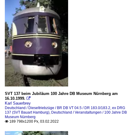
SVT 137 beim Jubiläum 100 Jahre DB Museum Nürnberg am
16.10.1999.

Karl Sauerbrey
Deutschland / Dieseltriebzüge / BR DB VT 04.5 / DR 183.0/183.2, ex DRG
137 (SVT Bauart Hamburg)
,
Deutschland / Veranstaltungen / 100 Jahre DB
Museum Nürnberg
189 798x1200 Px, 03.02.2022
