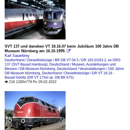
SVT 137 und daneben VT 18.16.07 beim Jubiläum 100 Jahre DB
Museum Nürnberg am 16.10.1999.

Karl Sauerbrey
Deutschland / Dieseltriebzüge / BR DB VT 04.5 / DR 183.0/183.2, ex DRG
137 (SVT Bauart Hamburg)
,
Deutschland / Museen, Ausstellungen und
Messen / DB Museum Nürnberg
,
Deutschland / Veranstaltungen / 100 Jahre
DB Museum Nürnberg
,
Deutschland / Dieseltriebzüge / DR VT 18.16 -
Bauart Görlitz (DR VT 175m sp. DB BR 675)
216 1200x779 Px, 05.02.2022
