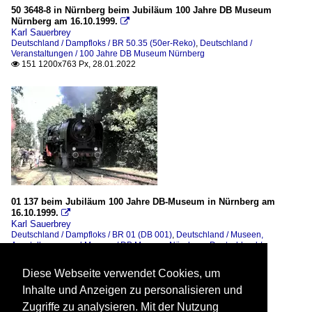
50 3648-8 in Nürnberg beim Jubiläum 100 Jahre DB Museum
Nürnberg am 16.10.1999.

Karl Sauerbrey
Deutschland / Dampfloks / BR 50.35 (50er-Reko)
,
Deutschland /
Veranstaltungen / 100 Jahre DB Museum Nürnberg
151 1200x763 Px, 28.01.2022

01 137 beim Jubiläum 100 Jahre DB-Museum in Nürnberg am
16.10.1999.

Karl Sauerbrey
Deutschland / Dampfloks / BR 01 (DB 001)
,
Deutschland / Museen,
Ausstellungen und Messen / DB Museum Nürnberg
,
Deutschland /
Veranstaltungen / 100 Jahre DB Museum Nürnberg
147 1200x809 Px, 27.01.2022

Diese Webseite verwendet Cookies, um
Inhalte und Anzeigen zu personalisieren und
Zugriffe zu analysieren. Mit der Nutzung