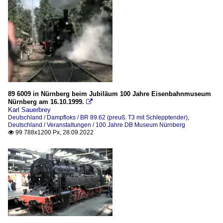
BR 18.4-5 / Bayerische S 3/6
BR 23 (DB 023)
BR 50.35 (50er-Reko)
BR 52.80 (Reko)
BR 64
BR 89.62 (preuß. T3 mit Schlepptender)
BR 95 (preuß. T 20)
89 6009 in Nürnberg beim Jubiläum 100 Jahre Eisenbahnmuseum
Nürnberg am 16.10.1999.

Hanomag Typ Ploxemam
Karl Sauerbrey
Deutschland / Dampfloks / BR 89.62 (preuß. T3 mit Schlepptender)
,
SAXONIA
Deutschland / Veranstaltungen / 100 Jahre DB Museum Nürnberg
99 788x1200 Px, 28.09.2022
Sonstige (Normalspur)

Dieselloks
BR 202 (DR 112, V100 Ost)
BR 211 (DB V100.10)
BR 216 (V 160)
BR 220 (DB V 200.0)