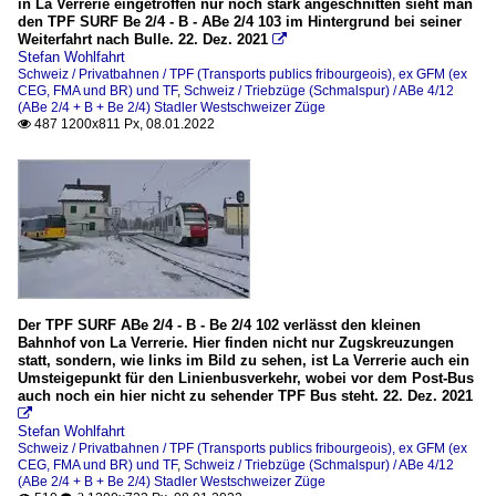
in La Verrerie eingetroffen nur noch stark angeschnitten sieht man
den TPF SURF Be 2/4 - B - ABe 2/4 103 im Hintergrund bei seiner
Weiterfahrt nach Bulle. 22. Dez. 2021

Stefan Wohlfahrt
Schweiz / Privatbahnen / TPF (Transports publics fribourgeois), ex GFM (ex
CEG, FMA und BR) und TF
,
Schweiz / Triebzüge (Schmalspur) / ABe 4/12
(ABe 2/4 + B + Be 2/4) Stadler Westschweizer Züge
487 1200x811 Px, 08.01.2022

Der TPF SURF ABe 2/4 - B - Be 2/4 102 verlässt den kleinen
Bahnhof von La Verrerie. Hier finden nicht nur Zugskreuzungen
statt, sondern, wie links im Bild zu sehen, ist La Verrerie auch ein
Umsteigepunkt für den Linienbusverkehr, wobei vor dem Post-Bus
auch noch ein hier nicht zu sehender TPF Bus steht. 22. Dez. 2021

Stefan Wohlfahrt
Schweiz / Privatbahnen / TPF (Transports publics fribourgeois), ex GFM (ex
CEG, FMA und BR) und TF
,
Schweiz / Triebzüge (Schmalspur) / ABe 4/12
(ABe 2/4 + B + Be 2/4) Stadler Westschweizer Züge