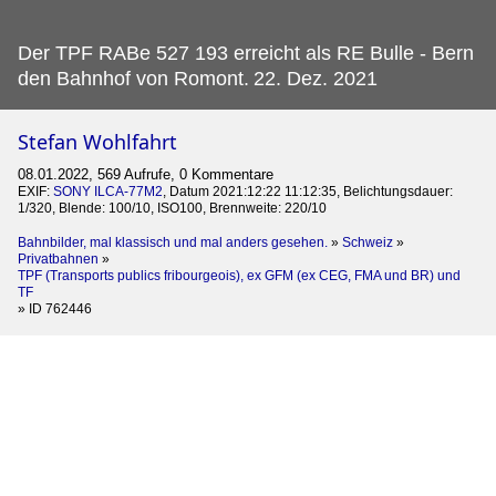
Der TPF RABe 527 193 erreicht als RE Bulle - Bern
den Bahnhof von Romont.
22. Dez. 2021
Stefan Wohlfahrt
08.01.2022, 569 Aufrufe, 0 Kommentare
EXIF:
SONY ILCA-77M2
, Datum 2021:12:22 11:12:35, Belichtungsdauer:
1/320, Blende: 100/10, ISO100, Brennweite: 220/10
Bahnbilder, mal klassisch und mal anders gesehen.
»
Schweiz
»
Privatbahnen
»
TPF (Transports publics fribourgeois), ex GFM (ex CEG, FMA und BR) und
TF
»
ID 762446