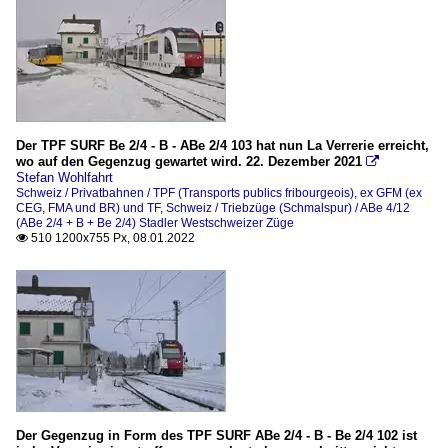
Der TPF SURF Be 2/4 - B - ABe 2/4 103 hat nun La Verrerie erreicht,
wo auf den Gegenzug gewartet wird. 22. Dezember 2021

Stefan Wohlfahrt
Schweiz / Privatbahnen / TPF (Transports publics fribourgeois), ex GFM (ex
CEG, FMA und BR) und TF
,
Schweiz / Triebzüge (Schmalspur) / ABe 4/12
(ABe 2/4 + B + Be 2/4) Stadler Westschweizer Züge
510 1200x755 Px, 08.01.2022

Der Gegenzug in Form des TPF SURF ABe 2/4 - B - Be 2/4 102 ist