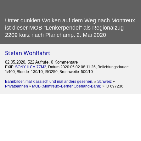
Unter dunklen Wolken auf dem Weg nach Montreux
ist dieser MOB "Lenkerpendel" als Regionalzug
2209 kurz nach Planchamp.
2. Mai 2020
Stefan Wohlfahrt
02.05.2020, 522 Aufrufe, 0 Kommentare
EXIF:
SONY ILCA-77M2
, Datum 2020:05:02 08:11:26, Belichtungsdauer:
1/400, Blende: 130/10, ISO250, Brennweite: 500/10
Bahnbilder, mal klassisch und mal anders gesehen.
»
Schweiz
»
Privatbahnen
»
MOB (Montreux–Berner Oberland-Bahn)
»
ID 697236