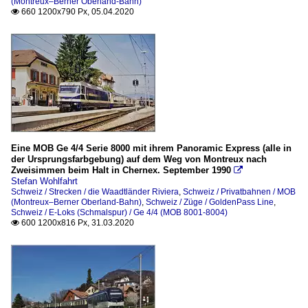
(Montreux–Berner Oberland-Bahn)
660 1200x790 Px, 05.04.2020

Eine MOB Ge 4/4 Serie 8000 mit ihrem Panoramic Express (alle in
der Ursprungsfarbgebung) auf dem Weg von Montreux nach
Zweisimmen beim Halt in Chernex. September 1990

Stefan Wohlfahrt
Schweiz / Strecken / die Waadtländer Riviera
,
Schweiz / Privatbahnen / MOB
(Montreux–Berner Oberland-Bahn)
,
Schweiz / Züge / GoldenPass Line
,
Schweiz / E-Loks (Schmalspur) / Ge 4/4 (MOB 8001-8004)
600 1200x816 Px, 31.03.2020
