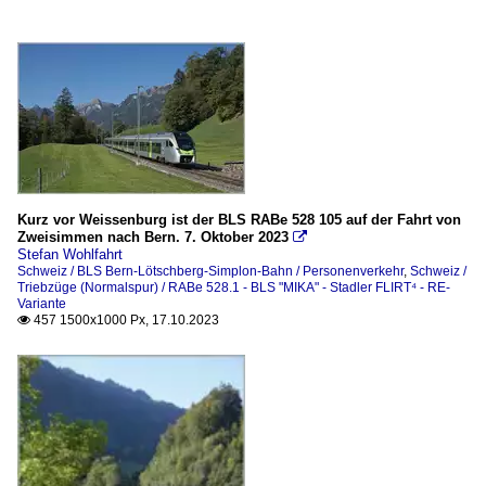
Kurz vor Weissenburg ist der BLS RABe 528 105 auf der Fahrt von
Zweisimmen nach Bern. 7. Oktober 2023

Stefan Wohlfahrt
Schweiz / BLS Bern-Lötschberg-Simplon-Bahn / Personenverkehr
,
Schweiz /
Triebzüge (Normalspur) / RABe 528.1 - BLS "MIKA" - Stadler FLIRT⁴ - RE-
Variante
457 1500x1000 Px, 17.10.2023
