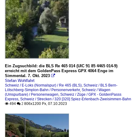
Ein Zugsuchbild: die BLS Re 465 014 (UIC 91 85 4465 014-9)
erreicht mit dem GoldenPass Express GPX 4064 Enge im
Simmental. 7. Okt. 2023

Stefan Wohlfahrt
Schweiz / E-Loks (Normalspur) / Re 465 (BLS)
,
Schweiz / BLS Bern-
Lötschberg-Simplon-Bahn / Personenverkehr
,
Schweiz / Wagen
(Umspurbare) / Personenwagen
,
Schweiz / Züge / GPX - GoldenPasss
Express
,
Schweiz / Strecken / 320 [320] Spiez-Erlenbach-Zweisimmen-Bahn
494
806x1200 Px, 07.10.2023

 2