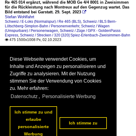
Re 465 014 ergänzt, während die MOB Ge 4/4 8001 in Zweisimmen
für die Rückleistung nach Montreux auf den Gegenzug wartet. Das
Bild entstand bei Garstatt. 29. Sept. 2023

Stefan Wohlfahrt
Schweiz / E-Loks (Normalspur) / Re 465 (BLS)
,
Schweiz / BLS Bern-
Lötschberg-Simplon-Bahn / Personenverkehr
,
Schweiz / Wagen
(Umspurbare) / Personenwagen
,
Schweiz / Züge / GPX - GoldenPasss
Express
,
Schweiz / Strecken / 320 [320] Spiez-Erlenbach-Zweisimmen-Bahn
475 1500x1008 Px, 02.10.2023

Diese Webseite verwendet Cookies, um
Inhalte und Anzeigen zu personalisieren und
Zugriffe zu analysieren. Mit der Nutzung
stimmen Sie der Verwendung von Cookies
zu. Mehr erfahren:
Datenschutz
,
Personalisierte Werbung
Ich stimme zu und
erlaube
Ich stimme zu
personalisierte
Werbung