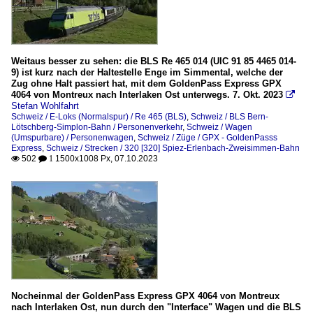
Weitaus besser zu sehen: die BLS Re 465 014 (UIC 91 85 4465 014-
9) ist kurz nach der Haltestelle Enge im Simmental, welche der
Zug ohne Halt passiert hat, mit dem GoldenPass Express GPX
4064 von Montreux nach Interlaken Ost unterwegs. 7. Okt. 2023

Stefan Wohlfahrt
Schweiz / E-Loks (Normalspur) / Re 465 (BLS)
,
Schweiz / BLS Bern-
Lötschberg-Simplon-Bahn / Personenverkehr
,
Schweiz / Wagen
(Umspurbare) / Personenwagen
,
Schweiz / Züge / GPX - GoldenPasss
Express
,
Schweiz / Strecken / 320 [320] Spiez-Erlenbach-Zweisimmen-Bahn
502
1500x1008 Px, 07.10.2023

 1
Nocheinmal der GoldenPass Express GPX 4064 von Montreux
nach Interlaken Ost, nun durch den "Interface" Wagen und die BLS