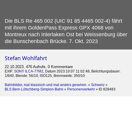
Die BLS Re 465 002 (UIC 91 85 4465 002-4) fährt
mit ihrem GoldenPass Express GPX 4068 von
Montreux nach Interlaken Ost bei Weissenburg über
die Bunschenbach Brücke.
7. Okt. 2023
Stefan Wohlfahrt
22.10.2023, 476 Aufrufe, 0 Kommentare
EXIF:
SONY ILCA-77M2
, Datum 2023:10:07 11:02:48, Belichtungsdauer:
1/640, Blende: 56/10, ISO125, Brennweite: 350/10
Bahnbilder, mal klassisch und mal anders gesehen.
»
Schweiz
»
BLS Bern-Lötschberg-Simplon-Bahn
»
Personenverkehr
»
ID 828483