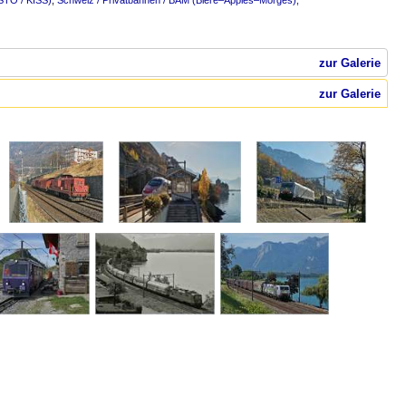
STO / KISS)
,
Schweiz / Privatbahnen / BAM (Bière–Apples–Morges),
zur Galerie
zur Galerie