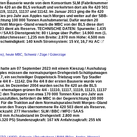
ersten Bauserie wurde von dem Konsortium SLM (Fabriknummer
420 an die BLS verkauft und verkehrten dort als Re 420 501
1119, 11123, 11137 und 11142. Im Januar 2013 ging die Re 420
ies pro Jahr aus Apples nach Morges und weiter auf der SBB-
ichtung 100 000 Tonnen Aushubmaterial. Dafür wurden 20
chnitt Morges–Gland erwarb die MBC von der BLS diese dort
 503 dient als Reserve. TECHNISCHE DATEN: Spurweite: 1.435
/ SAAS Dienstgewicht: 80 t Länge über Puffer: 14.900 mm (1.
addurchmesser: 1.235 mm Breite: 2.970 mm Höhe: 4.500 mm
eschwindigkeit: 140 km/h Stromsystem: 15 kV, 16,7 Hz AC

es), heute MBC
,
Schweiz / Züge / Güterzüge
C), hatte am 07 September 2023 mit einem Kieszug / Aushubzug
Apples müssen die normalspurigen Drehgestell-Schüttgutwagen
, ein sechsteiliger Doppelstock-Triebzug vom Typ Stadler
4/4 II – 11142. Die Re 4/4 II der ersten Bauserie wurde von
t. Im Dezember 2004 wurden sechs Re 420 an die BLS
e ehemaligen grünen Re 4/4 - 11110, 11117, 11119, 11123, 11137
C den Transport von etwa 170 000 Tonnen Kies pro Jahr aus
szufüllen, befördert die MBC in der Gegenrichtung 100 000
 Für die Traktion auf dem Normalspurabschnitt Morges–Gland
ig von den Travys übernommene Re 420 503 dient als Reserve.
kzahl: 277 Hersteller: SLM / BBC / MFO / SAAS
.900 mm Achsabstand im Drehgestell: 2.800 mm
.320 PS) Stundenzugkraft: 167 kN Anfahrzugkraft: 255 kN