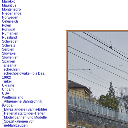
Marokko
Mauritius
Montenegro
Niederlande
Norwegen
Österreich
Polen
Portugal
Rumänien
Russland
Schweden
Schweiz
Serbien
Slowakei
Slowenien
Spanien
Tansania
Tschechien
Tschechoslowakei (bis Dez.
1992)
Türkei
Ukraine
Ungarn
USA
Weißrussland
_Allgemeine Bahntechnik
(Global)
_Etwas andere (Bahn)-Bilder
_Hellertal startbilder-Treffen
_Modellbahnen und Modelle
_Spezifikationen von
Triebfahrzeugen