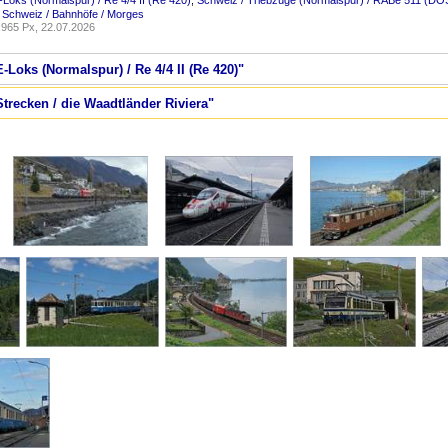
-Loks (Normalspur) / Re 4/4 II (Re 420)
,
Schweiz / Triebzüge (Normalspur) / RABe 511 (DO
,
Schweiz / Bahnhöfe / Morges
965 Px, 22.07.2026
-Loks (Normalspur) / Re 4/4 II (Re 420)"
Strecken / die Waadtländer Riviera"