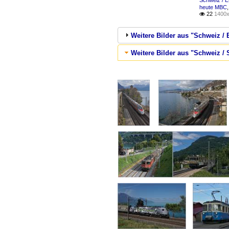
Schweiz / E
heute MBC
22
1400x

Weitere Bilder aus "Schweiz / E
Weitere Bilder aus "Schweiz / 