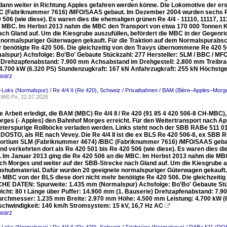
 dann weiter in Richtung Apples gefahren werden könne. Die Lokomotive der 
C (Fabriknummer 7616) /MFO/SAAS gebaut. Im Dezember 2004 wurden sechs Re 
 506 (wie diese). Es waren dies die ehemaligen grünen Re 4/4 - 11110, 11117, 1
e MBC. Im Herbst 2013 nahm die MBC den Transport von etwa 170 000 Tonnen K
ach Gland auf. Um die Kiesgrube auszufüllen, befördert die MBC in der Gegenr
 normalspuriger Güterwagen gekauft. Für die Traktion auf dem Normalspurabs
r benötigte Re 420 506. Die gleichzeitig von den Travys übernommene Re 420
lspur) Achsfolge: Bo'Bo' Gebaute Stückzahl: 277 Hersteller: SLM / BBC / MFO 
 Drehzapfenabstand: 7.900 mm Achsabstand im Drehgestell: 2.800 mm Treibr
 4.700 kW (6.320 PS) Stundenzugkraft: 167 kN Anfahrzugkraft: 255 kN Höchstg
warz
-Loks (Normalspur) / Re 4/4 II (Re 420)
,
Schweiz / Privatbahnen / BAM (Bière–Apples–Morg
980 Px, 22.07.2026
hre Arbeit erledigt, die BAM (MBC) Re 4/4 II / Re 420 (91 85 4 420 506-8 CH-MB
orges (- Apples) den Bahnhof Morges erreicht. Für den Weitertransport nach 
eterspurige Rollböcke verladen werden. Links steht noch der SBB RABe 511 017
DOSTO, als RE nach Vevey. Die Re 4/4 II ist die ex BLS Re 420 506-8, ex SBB Re 
rtium SLM (Fabriknummer 4674) /BBC (Fabriknummer 7616) /MFO/SAAS gebau
nd verkehrten dort als Re 420 501 bis Re 420 506 (wie diese). Es waren dies di
. Im Januar 2013 ging die Re 420 506 an die MBC. Im Herbst 2013 nahm die MB
ch Morges und weiter auf der SBB-Strecke nach Gland auf. Um die Kiesgrube au
shubmaterial. Dafür wurden 20 geeignete normalspuriger Güterwagen gekauft.
e MBC von der BLS diese dort nicht mehr benötigte Re 420 506. Die gleichzeit
E DATEN: Spurweite: 1.435 mm (Normalspur) Achsfolge: Bo'Bo' Gebaute Stüc
icht: 80 t Länge über Puffer: 14.900 mm (1. Bauserie) Drehzapfenabstand: 7
urchmesser: 1.235 mm Breite: 2.970 mm Höhe: 4.500 mm Leistung: 4.700 kW (6
chwindigkeit: 140 km/h Stromsystem: 15 kV, 16,7 Hz AC

warz