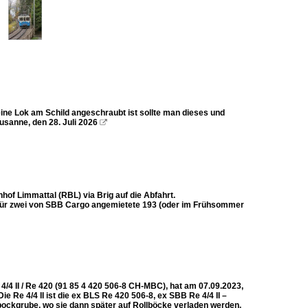
 eine Lok am Schild angeschraubt ist sollte man dieses und
usanne, den 28. Juli 2026

of Limmattal (RBL) via Brig auf die Abfahrt.
dafür zwei von SBB Cargo angemietete 193 (oder im Frühsommer
4 II / Re 420 (91 85 4 420 506-8 CH-MBC), hat am 07.09.2023,
e Re 4/4 II ist die ex BLS Re 420 506-8, ex SBB Re 4/4 II –
llbockgrube, wo sie dann später auf Rollböcke verladen werden,