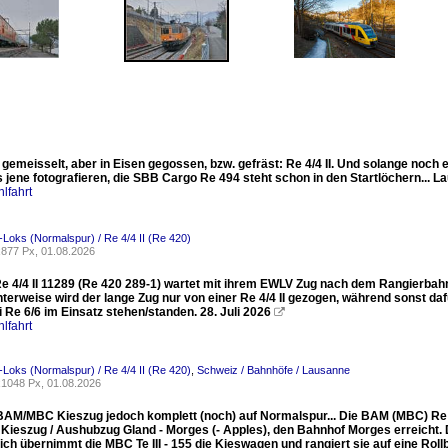
 gemeisselt, aber in Eisen gegossen, bzw. gefräst: Re 4/4 II. Und solange noch
jene fotografieren, die SBB Cargo Re 494 steht schon in den Startlöchern... La
lfahrt
-Loks (Normalspur) / Re 4/4 II (Re 420)
877 Px, 01.08.2026
e 4/4 II 11289 (Re 420 289-1) wartet mit ihrem EWLV Zug nach dem Rangierbahnh
nterweise wird der lange Zug nur von einer Re 4/4 II gezogen, während sonst 
 Re 6/6 im Einsatz stehen/standen. 28. Juli 2026

lfahrt
-Loks (Normalspur) / Re 4/4 II (Re 420)
,
Schweiz / Bahnhöfe / Lausanne
1048 Px, 01.08.2026
BAM/MBC Kieszug jedoch komplett (noch) auf Normalspur... Die BAM (MBC) Re 4/
Kieszug / Aushubzug Gland - Morges (- Apples), den Bahnhof Morges erreicht. Di
ich übernimmt die MBC Te III - 155 die Kieswagen und rangiert sie auf eine Ro