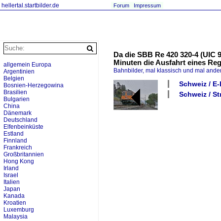
hellertal.startbilder.de
Forum
Impressum
Da die SBB Re 420 320-4 (UIC 
Minuten die Ausfahrt eines Re
allgemein Europa
Bahnbilder, mal klassisch und mal ande
Argentinien
Belgien
Schweiz / E-
Bosnien-Herzegowina
Brasilien
Schweiz / St
Bulgarien
China
Dänemark
Deutschland
Elfenbeinküste
Estland
Finnland
Frankreich
Großbritannien
Hong Kong
Irland
Israel
Italien
Japan
Kanada
Kroatien
Luxemburg
Malaysia