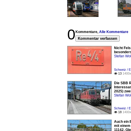
0
Kommentare,
Alle Kommentare
Kommentar verfassen
Nicht Fels
besonders 
Stefan Woh
Schweiz / E
13
1400x

Die SBB R
Interessa
2025) zwei
Stefan Woh
Schweiz / E
18
1400x

Auch ein 
mit einem 
11142. Gle