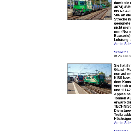
damit sie
4674) /BB
bis Re 420
506 an di
Strecke n
geeignete
nicht meh
mm (Norma
Bauserie)
Leistung:
Armin Sch
Schweiz / E
23
1400x

Sie hat i
Gland - M
nun auf m
KISS bzw. 
dem Konso
verkauft u
und 11142
Apples na
Tonnen Au
erwarb di
TECHNISCH
Dienstgew
Treibradd
Höchstges
Armin Sch