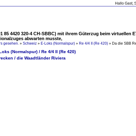
Hallo Gast, 
91 85 4420 320-4 CH-SBBC) mit ihrem Güterzug beim virtuellen E
gionalzuges abwarten musste,
rs gesehen.
»
Schweiz
»
E-Loks (Normalspur)
»
Re 4/4 II (Re 420)
»
Da die SBB R
Loks (Normalspur) / Re 4/4 II (Re 420)
recken / die Waadtländer Riviera