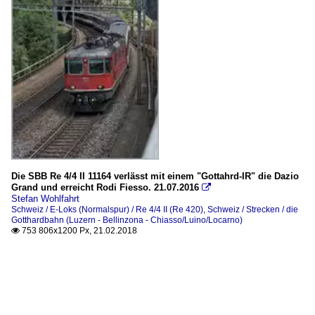
Die SBB Re 4/4 II 11164 verlässt mit einem "Gottahrd-IR" die Dazio
Grand und erreicht Rodi Fiesso. 21.07.2016

Stefan Wohlfahrt
Schweiz / E-Loks (Normalspur) / Re 4/4 II (Re 420)
,
Schweiz / Strecken / die
Gotthardbahn (Luzern - Bellinzona - Chiasso/Luino/Locarno)
753 806x1200 Px, 21.02.2018
