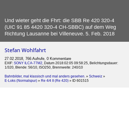
Und wieter geht die Fhrt: die SBB Re 420 320-4
(UIC 91 85 4420 320-4 CH-SBBC) auf dem Weg
Richtung Lausanne bei Villeneuve.
5. Feb. 2018
Stefan Wohlfahrt
27.02.2018, 766 Aufrufe, 0 Kommentare
EXIF:
SONY ILCA-77M2
, Datum 2018:02:05 09:58:25, Belichtungsdauer:
1/320, Blende: 56/10, ISO250, Brennweite: 240/10
Bahnbilder, mal klassisch und mal anders gesehen.
»
Schweiz
»
E-Loks (Normalspur)
»
Re 4/4 II (Re 420)
»
ID 601515