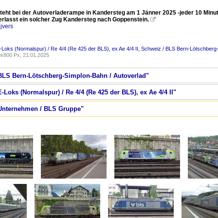
teht bei der Autoverladerampe in Kandersteg am 1 Jänner 2025 -jeder 10 Minut
verlasst ein solcher Zug Kandersteg nach Goppenstein.

jvers
-Loks (Normalspur) / Re 4/4 (Re 425 der BLS), ex Ae 4/4 II
,
Schweiz / BLS Bern-Lötschberg-
x800 Px, 21.01.2025
 BLS Bern-Lötschberg-Simplon-Bahn / Autoverlad"
-Loks (Normalspur) / Re 4/4 (Re 425 der BLS), ex Ae 4/4 II"
/ Unternehmen / BLS Gruppe"