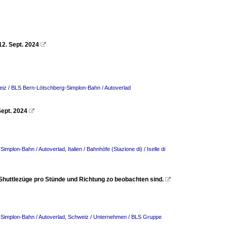
12. Sept. 2024

iz / BLS Bern-Lötschberg-Simplon-Bahn / Autoverlad
Sept. 2024

Simplon-Bahn / Autoverlad
,
Italien / Bahnhöfe (Stazione di) / Iselle di
Shuttlezüge pro Stünde und Richtung zo beobachten sind.

Simplon-Bahn / Autoverlad
,
Schweiz / Unternehmen / BLS Gruppe