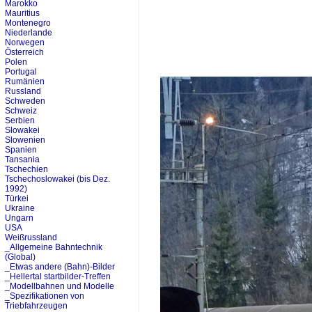
Marokko
Mauritius
Montenegro
Niederlande
Norwegen
Österreich
Polen
Portugal
Rumänien
Russland
Schweden
Schweiz
Serbien
Slowakei
Slowenien
Spanien
Tansania
Tschechien
Tschechoslowakei (bis Dez.
1992)
Türkei
Ukraine
Ungarn
USA
Weißrussland
_Allgemeine Bahntechnik
(Global)
_Etwas andere (Bahn)-Bilder
_Hellertal startbilder-Treffen
_Modellbahnen und Modelle
_Spezifikationen von
Triebfahrzeugen