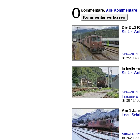
0
Kommentare,
Alle Kommentare
Kommentar verfassen
Die BLS Re
Stefan Woh
Schweiz / E
251
1400

In Iselle 
Stefan Woh
Schweiz / E
Trasquera
287
1400

Am 1 Jänn
Leon Schri
Schweiz / E
262
1200
