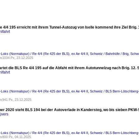
 4/4 195 erreicht mit ihrem Tunnel-Autozug von Iselle kommend ihre Ziel Brig. 
lfahrt
-Loks (Normalspur) / Re 4/4 (Re 425 der BLS), ex Ae 4/4 II
,
Schweiz / Bahnhöfe / Brig
,
Schwe
x1034 Px, 23.12.2025
wartet die BLS Re 4/4 195 auf die Abfaht mit ihrem Autotunnelzug nach Brig. 12. 
lfahrt
-Loks (Normalspur) / Re 4/4 (Re 425 der BLS), ex Ae 4/4 II
,
Schweiz / BLS Bern-Lötschberg-
x941 Px, 23.12.2025
er 2020 steht BLS 194 bei der Autoverlade in Kandersteg, wo bis sieben PKW-
jvers
-Loks (Normalspur) / Re 4/4 (Re 425 der BLS), ex Ae 4/4 II
,
Schweiz / BLS Bern-Lötschberg-
x800 Px, 04.11.2025