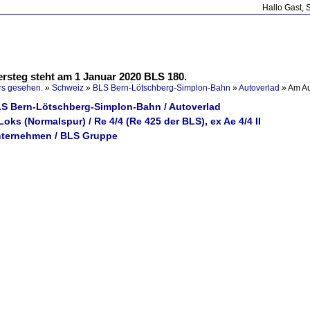
Hallo Gast, 
steg steht am 1 Januar 2020 BLS 180.
rs gesehen.
»
Schweiz
»
BLS Bern-Lötschberg-Simplon-Bahn
»
Autoverlad
»
Am Au
LS Bern-Lötschberg-Simplon-Bahn / Autoverlad
Loks (Normalspur) / Re 4/4 (Re 425 der BLS), ex Ae 4/4 II
nternehmen / BLS Gruppe