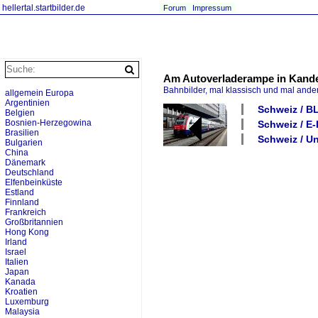
hellertal.startbilder.de
Forum
Impressum
Am Autoverladerampe in Kander
Bahnbilder, mal klassisch und mal ande
allgemein Europa
Argentinien
Schweiz / B
Belgien
Bosnien-Herzegowina
Schweiz / E-
Brasilien
Schweiz / U
Bulgarien
China
Dänemark
Deutschland
Elfenbeinküste
Estland
Finnland
Frankreich
Großbritannien
Hong Kong
Irland
Israel
Italien
Japan
Kanada
Kroatien
Luxemburg
Malaysia