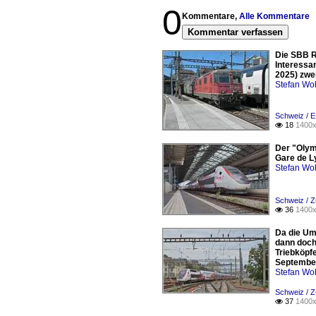
0
Kommentare,
Alle Kommentare
Kommentar verfassen
Die SBB R
Interessa
2025) zwei
Stefan Woh
Schweiz / E
18
1400x

Der "Olym
Gare de L
Stefan Woh
Schweiz / Z
36
1400x

Da die Um
dann doch 
Triebköpfe
Septembe
Stefan Woh
Schweiz / Z
37
1400x
