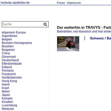
hellertal.startbilder.de
Forum
Impressum
Der weiterhin in TRAVYS - Far
Bahnbilder, mal klassisch und mal ande
allgemein Europa
Argentinien
Schweiz / B
Belgien
Bosnien-Herzegowina
Brasilien
Bulgarien
China
Dänemark
Deutschland
Elfenbeinküste
Estland
Finnland
Frankreich
Großbritannien
Hong Kong
Irland
Israel
Italien
Japan
Kanada
Kroatien
Luxemburg
Malaysia