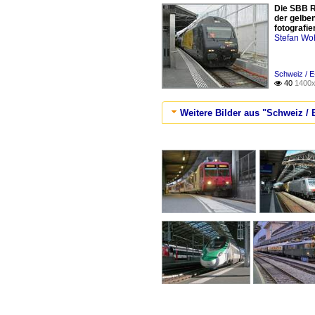
Die SBB R
der gelbe
fotografie
Stefan Woh
Schweiz / E
40
1400x

Weitere Bilder aus "Schweiz /