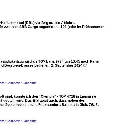
of Limmattal (RBL) via Brig auf die Abfahrt.
dafür zwei von SBB Cargo angemietete 193 (oder im Frühsommer
windigkeitzug wird als TGV Lyria 9774 um 13:45 nach Paris
 und Bourg-en-Bresse bedienen. 2. September 2024

iz / Bahnhöfe / Lausanne
ft sind, konnte ich den "Olympia" - TGV 4718 in Lausanne
t gestellt wird. Das Bild zeigt auch, dass neben den
s Zuges jedoch nicht. Fotostandort: Bahnsteig Gleis 7/8. 2.
iz / Bahnhöfe / Lausanne