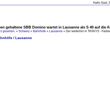
Hallo Gast, 
ben gehaltene SBB Domino wartet in Lausanne als S 40 auf die A
rs gesehen.
»
Schweiz
»
Bahnhöfe
»
Lausanne
»
Der weiterhin in TRAVYS - Farb
ahnhöfe / Lausanne