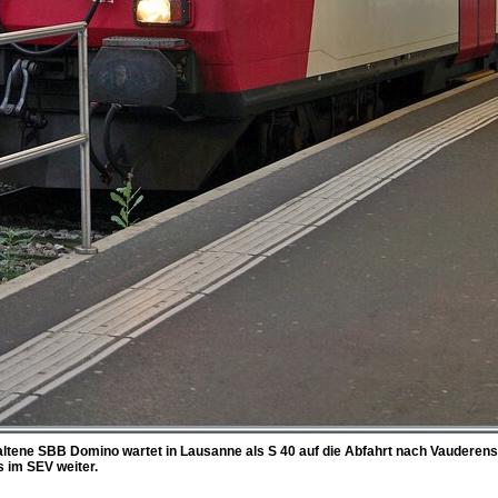
altene SBB Domino wartet in Lausanne als S 40 auf die Abfahrt nach Vauderens
s im SEV weiter.