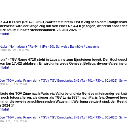
e 4/4 II 11289 (Re 420 289-1) wartet mit ihrem EWLV Zug nach dem Rangierbahnh
nterweise wird der lange Zug nur von einer Re 4/4 II gezogen, während sonst 
 Re 6/6 im Einsatz stehen/standen. 28. Juli 2026

lfahrt
-Loks (Normalspur) / Re 4/4 II (Re 420)
,
Schweiz / Bahnhöfe / Lausanne
1048 Px, 01.08.2026
pia" - TGV Rame 4718 steht in Lausanne zum Einsteigen bereit. Der Hochgesch
yon (an 17:42) abfahren. Er wird unterwegs Genève, Bellegarde-sur-Valserine
lfahrt
üge / TGV Lyria
,
Frankreich / TGV / TGV Euroduplex 2N2 (Tz 4701-4730 u. 801-825)
,
Schwe
934 Px, 07.06.2026
läufe der TGV Züge nach Paris via Vallorbe und via Genève miteinander verknüp
noch fotografieren, als dieser als TGV Lyria 9774 nach Paris (via Genève) berei
n nur die jeweils anschliessenden Wagen mit Werbung verziert sind, der Rest de
r 2024

lfahrt
üge / TGV Lyria
,
Frankreich / TGV / TGV Euroduplex 2N2 (Tz 4701-4730 u. 801-825)
,
Schwe
845 Px, 07.06.2026