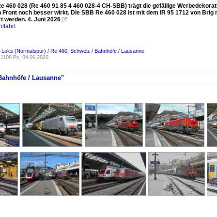
e 460 028 (Re 460 91 85 4 460 028-4 CH-SBB) trägt die gefällige Werbedekora
n Front noch besser wirkt. Die SBB Re 460 028 ist mit dem IR 95 1712 von Bri
rt werden. 4. Juni 2026

lfahrt
-Loks (Normalspur) / Re 460
,
Schweiz / Bahnhöfe / Lausanne
1108 Px, 04.06.2026
 Bahnhöfe / Lausanne"