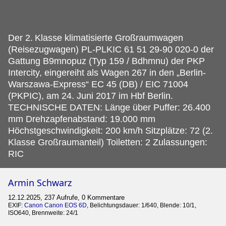
Der 2.
Klasse klimatisierte Großraumwagen
(Reisezugwagen) PL-PLKIC 61 51 29-90 020-0 der
Gattung B9mnopuz (Typ 159 / Bdhmnu) der PKP
Intercity, eingereiht als Wagen 267 in den „Berlin-
Warszawa-Express“ EC 45 (DB) / EIC 71004
(PKPIC), am 24. Juni 2017 im Hbf Berlin.
TECHNISCHE DATEN: Länge über Puffer: 26.400
mm Drehzapfenabstand: 19.000 mm
Höchstgeschwindigkeit: 200 km/h Sitzplätze: 72 (2.
Klasse Großraumanteil) Toiletten: 2 Zulassungen:
RIC
Armin Schwarz
12.12.2025, 237 Aufrufe, 0 Kommentare
EXIF:
Canon Canon EOS 6D
, Belichtungsdauer: 1/640, Blende: 10/1,
ISO640, Brennweite: 24/1