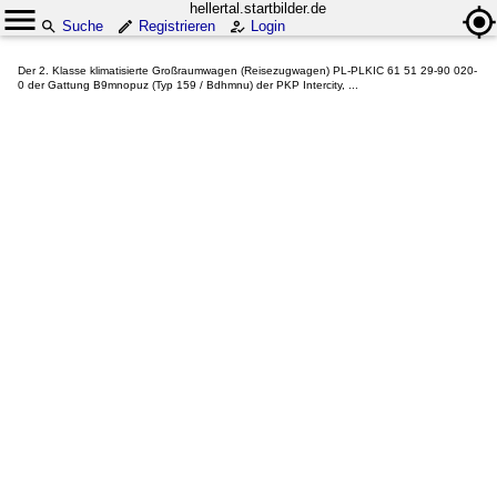
hellertal.startbilder.de
Suche
Registrieren
Login
Der 2. Klasse klimatisierte Großraumwagen (Reisezugwagen) PL-PLKIC 61 51 29-90 020-
0 der Gattung B9mnopuz (Typ 159 / Bdhmnu) der PKP Intercity, ...