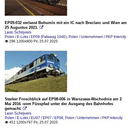
EP09-032 verlasst Bohumín mit ein IC nach Breclavc und Wien am
25 Augustus 2021.

Leon Schrijvers
Polen / E-Loks / EP09 (Pafawag 104E)
,
Polen / Unternehmen / PKP Intercity
296 1200x800 Px, 25.07.2025

Starker Froschblick auf EP08-006 in Warszawa-Wschodnia am 2
Mai 2016 -vom Füsspfad unter der Ausgang des Bahnhofes
gemacht.

Leon Schrijvers
Polen / E-Loks / EU07 / EP07 / EP08
,
Polen / Unternehmen / PKP Intercity
451 1200x797 Px, 25.07.2025
