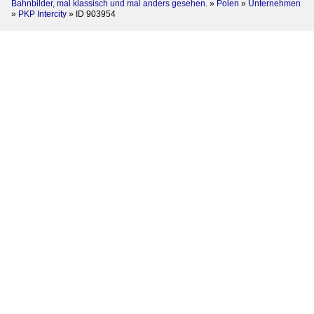
Bahnbilder, mal klassisch und mal anders gesehen.
»
Polen
»
Unternehmen
»
PKP Intercity
»
ID 903954