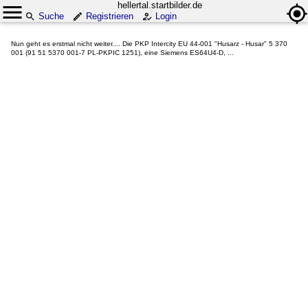
hellertal.startbilder.de
Suche
Registrieren
Login
Nun geht es erstmal nicht weiter.... Die PKP Intercity EU 44-001 "Husarz - Husar" 5 370
001 (91 51 5370 001-7 PL-PKPIC 1251), eine Siemens ES64U4-D, ...