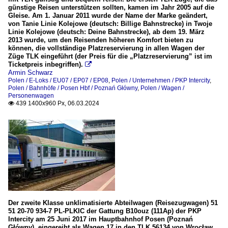
günstige Reisen unterstützen sollten, kamen im Jahr 2005 auf die
Gleise. Am 1. Januar 2011 wurde der Name der Marke geändert,
von Tanie Linie Kolejowe (deutsch: Billige Bahnstrecke) in Twoje
Linie Kolejowe (deutsch: Deine Bahnstrecke), ab dem 19. März
2013 wurde, um den Reisenden höheren Komfort bieten zu
können, die vollständige Platzreservierung in allen Wagen der
Züge TLK eingeführt (der Preis für die „Platzreservierung” ist im
Ticketpreis inbegriffen).

Armin Schwarz
Polen / E-Loks / EU07 / EP07 / EP08
,
Polen / Unternehmen / PKP Intercity
,
Polen / Bahnhöfe / Posen Hbf / Poznań Główny
,
Polen / Wagen /
Personenwagen
439 1400x960 Px, 06.03.2024

Der zweite Klasse unklimatisierte Abteilwagen (Reisezugwagen) 51
51 20-70 934-7 PL-PLKIC der Gattung B10ouz (111Ap) der PKP
Intercity am 25 Juni 2017 im Hauptbahnhof Posen (Poznań
Główny), eingereiht als Wagen 17 in den TLK 56134 von Wrocław