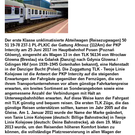
Der erste Klasse unklimatisierte Abteilwagen (Reisezugwagen) 50
51 19-78 237-1 PL-PLKIC der Gattung A9nouz (112Am) der PKP
Intercity am 25 Juni 2017 im Hauptbahnhof Posen (Poznań
Główny), eingereiht als Wagen 13 in den TLK 56134 von Wrocław
Glowna (Breslau) via Gdańsk (Danzig) nach Gdynia Glowna /
Gdingen Hbf (von 1939–1945 Gotenhafen bekannt), eine Hafenstadt
in der Danziger Bucht (Polen). Die Zuggattung TLK - Twoje Linie
Kolejowe ist die Antwort der PKP Intercity auf die steigenden
Erwartungen der Fahrgäste gegenüber den Fernzügen, die von
ihrem Transportunternehmen vor allem günstige Fahrkartenpreise
erwarten, ein breites Sortiment an Sonderangeboten sowie eine
angemessene Anzahl der Verbindungen mit Halt an
Unterwegsbahnhöfen erwarten. Auf diese Weise kann der Fahrgast
mit TLK günstig und bequem reisen. Die ersten TLK Züge, die das
günstige Reisen unterstützen sollten, kamen im Jahr 2005 auf die
Gleise. Am 1. Januar 2011 wurde der Name der Marke geändert,
von Tanie Linie Kolejowe (deutsch: Billige Bahnstrecke) in Twoje
Linie Kolejowe (deutsch: Deine Bahnstrecke), ab dem 19. März
2013 wurde, um den Reisenden höheren Komfort bieten zu
können, die vollständige Platzreservierung in allen Wagen der