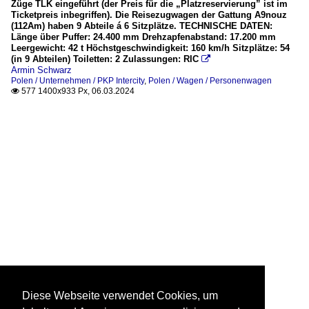
Züge TLK eingeführt (der Preis für die „Platzreservierung” ist im
Ticketpreis inbegriffen). Die Reisezugwagen der Gattung A9nouz
(112Am) haben 9 Abteile á 6 Sitzplätze. TECHNISCHE DATEN:
Länge über Puffer: 24.400 mm Drehzapfenabstand: 17.200 mm
Leergewicht: 42 t Höchstgeschwindigkeit: 160 km/h Sitzplätze: 54
(in 9 Abteilen) Toiletten: 2 Zulassungen: RIC

Armin Schwarz
Polen / Unternehmen / PKP Intercity
,
Polen / Wagen / Personenwagen
577 1400x933 Px, 06.03.2024

Diese Webseite verwendet Cookies, um