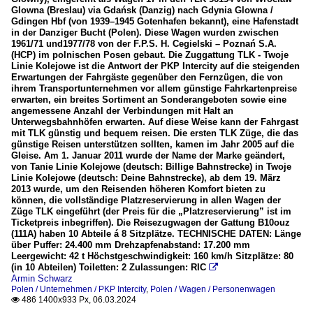
Glowna (Breslau) via Gdańsk (Danzig) nach Gdynia Glowna /
Gdingen Hbf (von 1939–1945 Gotenhafen bekannt), eine Hafenstadt
in der Danziger Bucht (Polen). Diese Wagen wurden zwischen
1961/71 und1977/78 von der F.P.S. H. Cegielski – Poznań S.A.
(HCP) im polnischen Posen gebaut. Die Zuggattung TLK - Twoje
Linie Kolejowe ist die Antwort der PKP Intercity auf die steigenden
Erwartungen der Fahrgäste gegenüber den Fernzügen, die von
ihrem Transportunternehmen vor allem günstige Fahrkartenpreise
erwarten, ein breites Sortiment an Sonderangeboten sowie eine
angemessene Anzahl der Verbindungen mit Halt an
Unterwegsbahnhöfen erwarten. Auf diese Weise kann der Fahrgast
mit TLK günstig und bequem reisen. Die ersten TLK Züge, die das
günstige Reisen unterstützen sollten, kamen im Jahr 2005 auf die
Gleise. Am 1. Januar 2011 wurde der Name der Marke geändert,
von Tanie Linie Kolejowe (deutsch: Billige Bahnstrecke) in Twoje
Linie Kolejowe (deutsch: Deine Bahnstrecke), ab dem 19. März
2013 wurde, um den Reisenden höheren Komfort bieten zu
können, die vollständige Platzreservierung in allen Wagen der
Züge TLK eingeführt (der Preis für die „Platzreservierung” ist im
Ticketpreis inbegriffen). Die Reisezugwagen der Gattung B10ouz
(111A) haben 10 Abteile á 8 Sitzplätze. TECHNISCHE DATEN: Länge
über Puffer: 24.400 mm Drehzapfenabstand: 17.200 mm
Leergewicht: 42 t Höchstgeschwindigkeit: 160 km/h Sitzplätze: 80
(in 10 Abteilen) Toiletten: 2 Zulassungen: RIC

Armin Schwarz
Polen / Unternehmen / PKP Intercity
,
Polen / Wagen / Personenwagen
486 1400x933 Px, 06.03.2024
