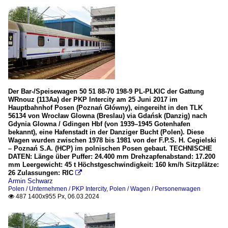
Der Bar-/Speisewagen 50 51 88-70 198-9 PL-PLKIC der Gattung
WRnouz (113Aa) der PKP Intercity am 25 Juni 2017 im
Hauptbahnhof Posen (Poznań Główny), eingereiht in den TLK
56134 von Wrocław Glowna (Breslau) via Gdańsk (Danzig) nach
Gdynia Glowna / Gdingen Hbf (von 1939–1945 Gotenhafen
bekannt), eine Hafenstadt in der Danziger Bucht (Polen). Diese
Wagen wurden zwischen 1978 bis 1981 von der F.P.S. H. Cegielski
– Poznań S.A. (HCP) im polnischen Posen gebaut. TECHNISCHE
DATEN: Länge über Puffer: 24.400 mm Drehzapfenabstand: 17.200
mm Leergewicht: 45 t Höchstgeschwindigkeit: 160 km/h Sitzplätze:
26 Zulassungen: RIC

Armin Schwarz
Polen / Unternehmen / PKP Intercity
,
Polen / Wagen / Personenwagen
487 1400x955 Px, 06.03.2024
