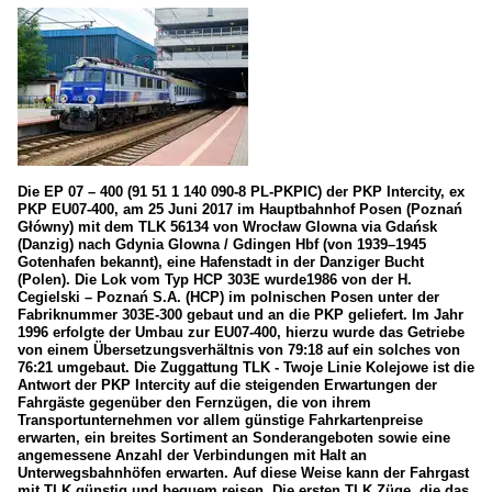
Die EP 07 – 400 (91 51 1 140 090-8 PL-PKPIC) der PKP Intercity, ex
PKP EU07-400, am 25 Juni 2017 im Hauptbahnhof Posen (Poznań
Główny) mit dem TLK 56134 von Wrocław Glowna via Gdańsk
(Danzig) nach Gdynia Glowna / Gdingen Hbf (von 1939–1945
Gotenhafen bekannt), eine Hafenstadt in der Danziger Bucht
(Polen). Die Lok vom Typ HCP 303E wurde1986 von der H.
Cegielski – Poznań S.A. (HCP) im polnischen Posen unter der
Fabriknummer 303E-300 gebaut und an die PKP geliefert. Im Jahr
1996 erfolgte der Umbau zur EU07-400, hierzu wurde das Getriebe
von einem Übersetzungsverhältnis von 79:18 auf ein solches von
76:21 umgebaut. Die Zuggattung TLK - Twoje Linie Kolejowe ist die
Antwort der PKP Intercity auf die steigenden Erwartungen der
Fahrgäste gegenüber den Fernzügen, die von ihrem
Transportunternehmen vor allem günstige Fahrkartenpreise
erwarten, ein breites Sortiment an Sonderangeboten sowie eine
angemessene Anzahl der Verbindungen mit Halt an
Unterwegsbahnhöfen erwarten. Auf diese Weise kann der Fahrgast
mit TLK günstig und bequem reisen. Die ersten TLK Züge, die das