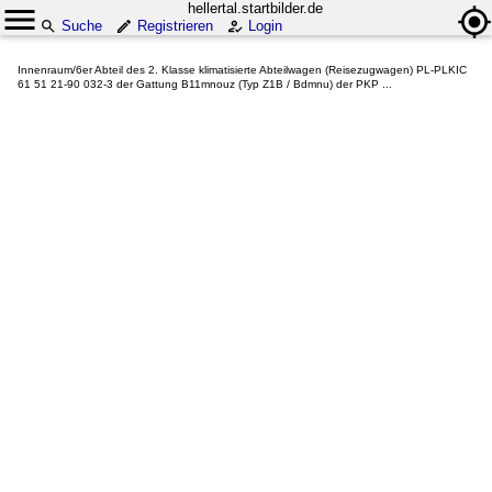
hellertal.startbilder.de
Suche
Registrieren
Login
Innenraum/6er Abteil des 2. Klasse klimatisierte Abteilwagen (Reisezugwagen) PL-PLKIC
61 51 21-90 032-3 der Gattung B11mnouz (Typ Z1B / Bdmnu) der PKP ...