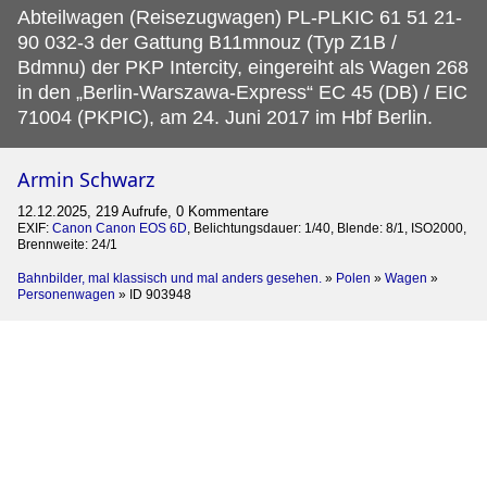
Abteilwagen (Reisezugwagen) PL-PLKIC 61 51 21-
90 032-3 der Gattung B11mnouz (Typ Z1B /
Bdmnu) der PKP Intercity, eingereiht als Wagen 268
in den „Berlin-Warszawa-Express“ EC 45 (DB) / EIC
71004 (PKPIC), am 24. Juni 2017 im Hbf Berlin.
Armin Schwarz
12.12.2025, 219 Aufrufe, 0 Kommentare
EXIF:
Canon Canon EOS 6D
, Belichtungsdauer: 1/40, Blende: 8/1, ISO2000,
Brennweite: 24/1
Bahnbilder, mal klassisch und mal anders gesehen.
»
Polen
»
Wagen
»
Personenwagen
»
ID 903948