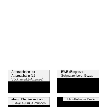
Atterseebahn, ex
BWB (Bregenz) -
Attergaubahn (LB
Schwarzenberg -Bezau
Vöcklamarkt–Attersee)
ehem. Pferdeeisenbahn
Liliputbahn im Prater
Budweis–Linz–Gmunden