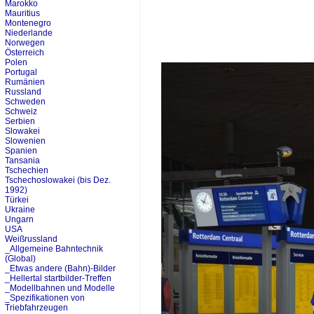
Marokko
Mauritius
Montenegro
Niederlande
Norwegen
Österreich
Polen
Portugal
Rumänien
Russland
Schweden
Schweiz
Serbien
Slowakei
Slowenien
Spanien
Tansania
Tschechien
Tschechoslowakei (bis Dez.
1992)
Türkei
Ukraine
Ungarn
USA
Weißrussland
_Allgemeine Bahntechnik
(Global)
_Etwas andere (Bahn)-Bilder
_Hellertal startbilder-Treffen
_Modellbahnen und Modelle
_Spezifikationen von
Triebfahrzeugen