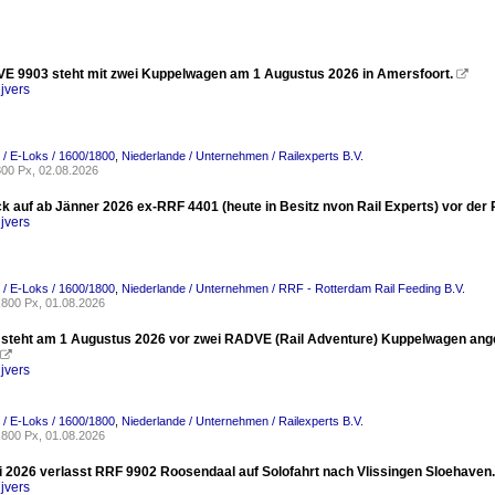
 9903 steht mit zwei Kuppelwagen am 1 Augustus 2026 in Amersfoort.

jvers
 / E-Loks / 1600/1800
,
Niederlande / Unternehmen / Railexperts B.V.
00 Px, 02.08.2026
ck auf ab Jänner 2026 ex-RRF 4401 (heute in Besitz nvon Rail Experts) vor d
jvers
 / E-Loks / 1600/1800
,
Niederlande / Unternehmen / RRF - Rotterdam Rail Feeding B.V.
800 Px, 01.08.2026
steht am 1 Augustus 2026 vor zwei RADVE (Rail Adventure) Kuppelwagen angek

jvers
 / E-Loks / 1600/1800
,
Niederlande / Unternehmen / Railexperts B.V.
800 Px, 01.08.2026
i 2026 verlasst RRF 9902 Roosendaal auf Solofahrt nach Vlissingen Sloehaven.
jvers