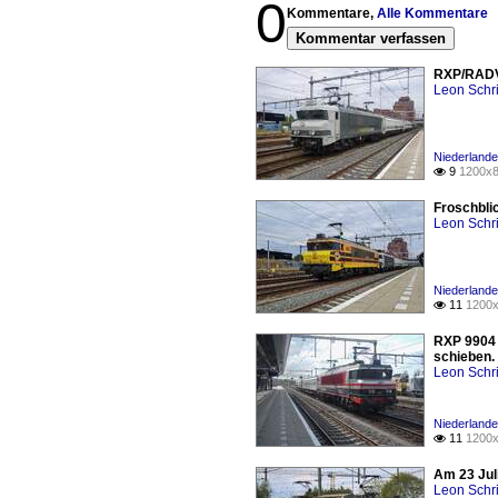
0
Kommentare,
Alle Kommentare
Kommentar verfassen
RXP/RADVE
Leon Schri
Niederlande
9
1200x8

Froschbli
Leon Schri
Niederlande
11
1200x

RXP 9904 
schieben.
Leon Schri
Niederlande
11
1200x

Am 23 Jul
Leon Schri