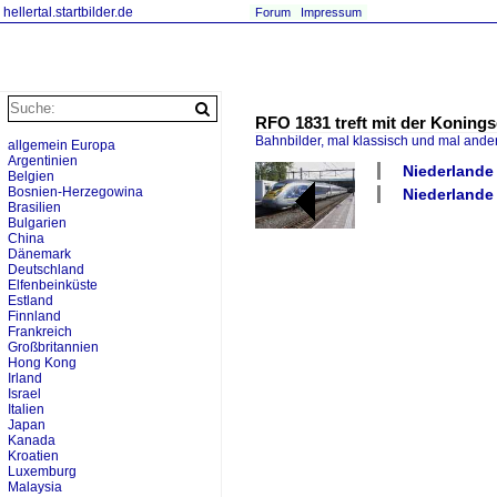
hellertal.startbilder.de
Forum
Impressum
RFO 1831 treft mit der Koning
Bahnbilder, mal klassisch und mal ande
allgemein Europa
Argentinien
Niederlande 
Belgien
Bosnien-Herzegowina
Niederlande 
Brasilien
Bulgarien
China
Dänemark
Deutschland
Elfenbeinküste
Estland
Finnland
Frankreich
Großbritannien
Hong Kong
Irland
Israel
Italien
Japan
Kanada
Kroatien
Luxemburg
Malaysia