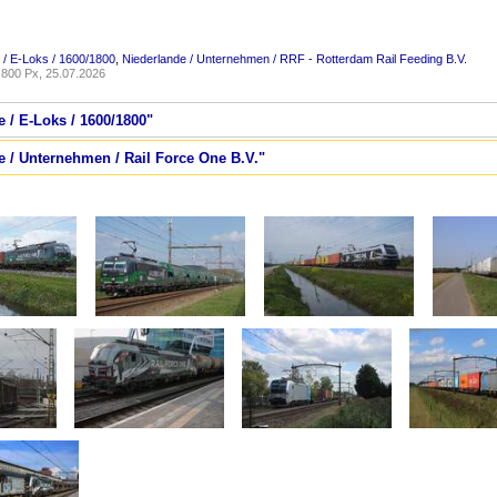
 / E-Loks / 1600/1800
,
Niederlande / Unternehmen / RRF - Rotterdam Rail Feeding B.V.
800 Px, 25.07.2026
e / E-Loks / 1600/1800"
e / Unternehmen / Rail Force One B.V."