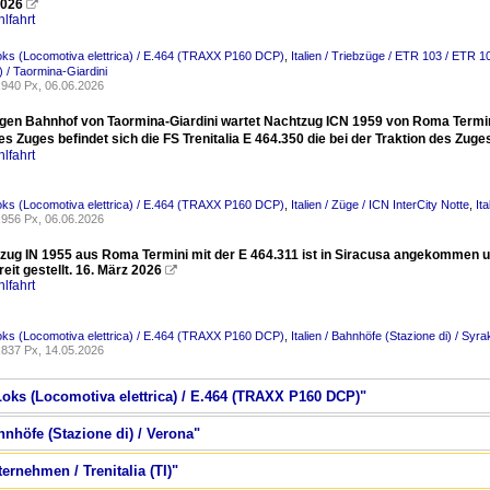
2026

lfahrt
-Loks (Locomotiva elettrica) / E.464 (TRAXX P160 DCP)
,
Italien / Triebzüge / ETR 103 / ETR 1
) / Taormina-Giardini
940 Px, 06.06.2026
igen Bahnhof von Taormina-Giardini wartet Nachtzug ICN 1959 von Roma Termini
s Zuges befindet sich die FS Trenitalia E 464.350 die bei der Traktion des Zuges 
lfahrt
-Loks (Locomotiva elettrica) / E.464 (TRAXX P160 DCP)
,
Italien / Züge / ICN InterCity Notte
,
It
956 Px, 06.06.2026
zug IN 1955 aus Roma Termini mit der E 464.311 ist in Siracusa angekommen u
eit gestellt. 16. März 2026

lfahrt
-Loks (Locomotiva elettrica) / E.464 (TRAXX P160 DCP)
,
Italien / Bahnhöfe (Stazione di) / Syr
837 Px, 14.05.2026
E-Loks (Locomotiva elettrica) / E.464 (TRAXX P160 DCP)"
ahnhöfe (Stazione di) / Verona"
ternehmen / Trenitalia (TI)"