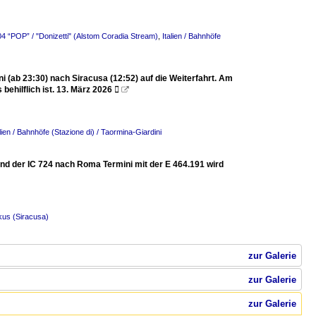
04 “POP” / "Donizetti" (Alstom Coradia Stream)
,
Italien / Bahnhöfe
 (ab 23:30) nach Siracusa (12:52) auf die Weiterfahrt. Am
behilflich ist. 13. März 2026 

alien / Bahnhöfe (Stazione di) / Taormina-Giardini
nd der IC 724 nach Roma Termini mit der E 464.191 wird
akus (Siracusa)
zur Galerie
zur Galerie
zur Galerie