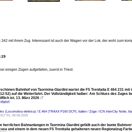
64.342 mit ihrem Zug. Interessant ist auch der Wagen vor der Lok, der wohl zum 
0:29
ei einigen Zügen aufgefallen, zuerst in Triest.
schönen Bahnhof von Taormina-Giardini wartet die FS Trenitalia E 464 231 mit
12:52) auf die Weiterfahrt. Der Vollständigkeit halber: Am Schluss des Zuges bef
lflich ist. 13. März 2026

lfahrt
-Loks (Locomotiva elettrica) / E.464 (TRAXX P160 DCP)
,
Italien / Züge / ICN InterCity Notte
,
It
917 Px, 06.06.2026
 herrlichen Bahnanlangen in Taormina Giardini gefällt auch der bunte Bahnverke
cusa und einem in dem neuen FS Trenitalia gehaltenen neuen Regionalzug Far