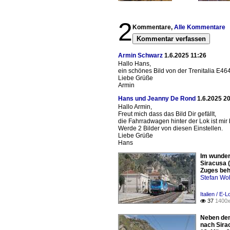
2
Kommentare,
Alle Kommentare
Kommentar verfassen
Armin Schwarz
1.6.2025 11:26
Hallo Hans,
ein schönes Bild von der Trenitalia E4
Liebe Grüße
Armin
Hans und Jeanny De Rond
1.6.2025 2
Hallo Armin,
Freut mich dass das Bild Dir gefällt,
die Fahrradwagen hinter der Lok ist mir b
Werde 2 Bilder von diesen Einstellen.
Liebe Grüße
Hans
Im wunder
Siracusa (
Zuges behi
Stefan Woh
Italien / E
37
1400x

Neben dem
nach Sira