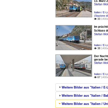
13. März 
Stefan Woh
Italien / E
(Stazione di
33
1400x

Im prächt
Schluss de
Stefan Woh
Italien / E
38
1400x

Der Nacht
gerade ber
Stefan Woh
Italien / E
67
1400x

Weitere Bilder aus "Italien / 
Weitere Bilder aus "Italien / B
Weitere Bilder aus "Italien / Un