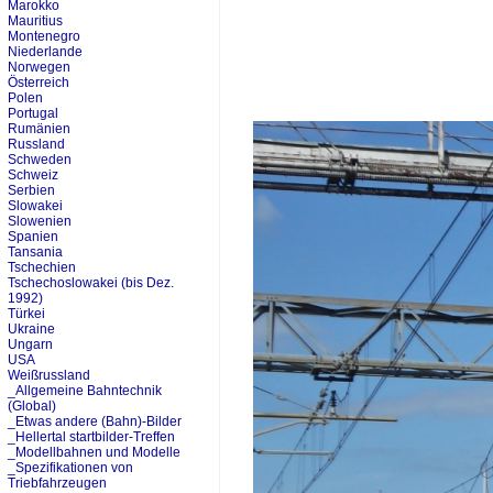
Marokko
Mauritius
Montenegro
Niederlande
Norwegen
Österreich
Polen
Portugal
Rumänien
Russland
Schweden
Schweiz
Serbien
Slowakei
Slowenien
Spanien
Tansania
Tschechien
Tschechoslowakei (bis Dez.
1992)
Türkei
Ukraine
Ungarn
USA
Weißrussland
_Allgemeine Bahntechnik
(Global)
_Etwas andere (Bahn)-Bilder
_Hellertal startbilder-Treffen
_Modellbahnen und Modelle
_Spezifikationen von
Triebfahrzeugen