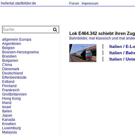
hellertal.startbilder.de
Forum
Impressum
Lok E464.342 schiebt ihren Zu
Bahnbilder, mal klassisch und mal ande
allgemein Europa
Argentinien
Italien / E-
Belgien
Bosnien-Herzegowina
Italien / Ba
Brasilien
Italien / Unt
Bulgarien
China
Dänemark
Deutschland
Elfenbeinküste
Estland
Finnland
Frankreich
Großbritannien
Hong Kong
Irland
Israel
Italien
Japan
Kanada
Kroatien
Luxemburg
Malaysia