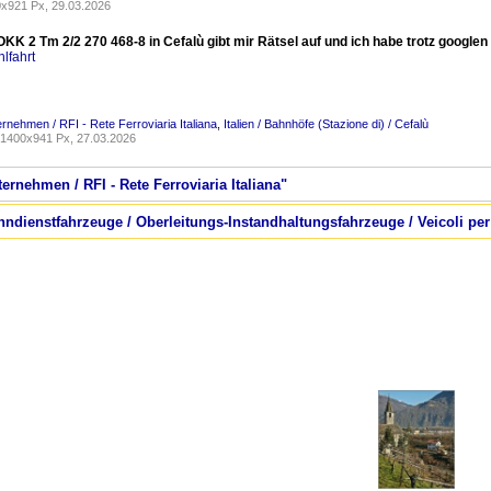
x921 Px, 29.03.2026
OKK 2 Tm 2/2 270 468-8 in Cefalù gibt mir Rätsel auf und ich habe trotz google
lfahrt
ternehmen / RFI - Rete Ferroviaria Italiana
,
Italien / Bahnhöfe (Stazione di) / Cefalù
1400x941 Px, 27.03.2026
ternehmen / RFI - Rete Ferroviaria Italiana"
Bahndienstfahrzeuge / Oberleitungs-Instandhaltungsfahrzeuge / Veicoli pe