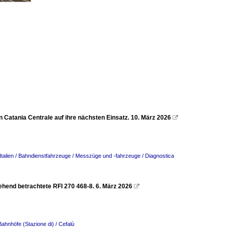
 in Catania Centrale auf ihre nächsten Einsatz. 10. März 2026

Italien / Bahndienstfahrzeuge / Messzüge und -fahrzeuge / Diagnostica
gehend betrachtete RFI 270 468-8. 6. März 2026

/ Bahnhöfe (Stazione di) / Cefalù