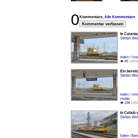
0
Kommentare,
Alle Kommentare
Kommentar verfassen
In Catani
Stefan Woh
Italien / Un
65
1400x

Ein bereit
Stefan Woh
Italien / Un
mobile
158
1400

In Cefalù
Stefan Woh
Italien / Ba