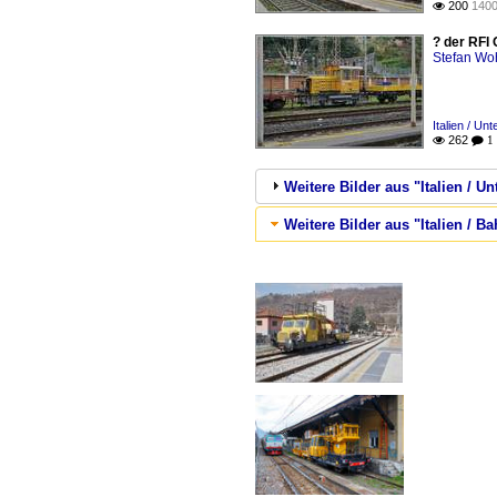
200
1400

? der RFI 
Stefan Woh
Italien / Un
262

 1
Weitere Bilder aus "Italien / Un
Weitere Bilder aus "Italien / 