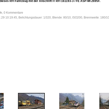
ieses RFI Fahrzeug mit der Anschrift IT RFI 161193-3 / FE ASP-MI 2695F.
ufe, 0 Kommentare
:29 10:19:45, Belichtungsdauer: 1/320, Blende: 80/10, ISO200, Brennweite: 180/1