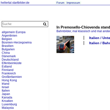
hellertal.startbilder.de
Forum
Impressum
In Premosello-Chiovenda stand 
Bahnbilder, mal klassisch und mal ande
allgemein Europa
Argentinien
Italien / Unt
Belgien
Bosnien-Herzegowina
Italien / Ba
Brasilien
Bulgarien
China
Dänemark
Deutschland
Elfenbeinküste
Estland
Finnland
Frankreich
Großbritannien
Hong Kong
Irland
Israel
Italien
Japan
Kanada
Kroatien
Luxemburg
Malaysia