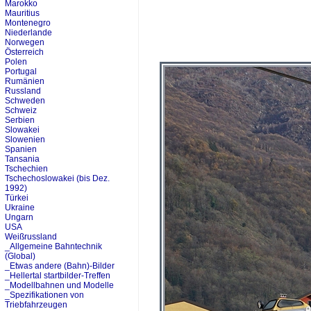
Marokko
Mauritius
Montenegro
Niederlande
Norwegen
Österreich
Polen
Portugal
Rumänien
Russland
Schweden
Schweiz
Serbien
Slowakei
Slowenien
Spanien
Tansania
Tschechien
Tschechoslowakei (bis Dez.
1992)
Türkei
Ukraine
Ungarn
USA
Weißrussland
_Allgemeine Bahntechnik
(Global)
_Etwas andere (Bahn)-Bilder
_Hellertal startbilder-Treffen
_Modellbahnen und Modelle
_Spezifikationen von
Triebfahrzeugen