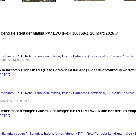
a Centrale steht der Matisa PV7.EVO IT-RFI 100058-2. 10. März 2026

lfahrt
ternehmen / RFI - Rete Ferroviaria Italiana
,
Italien / Bahnhöfe (Stazione di) / Catania Centrale
940 Px, 14.05.2026
s bekanntes Bild: Ein RFI (Rete Ferroviaria Italiana) Dieseltriebfahrzeug wartet
lfahrt
ternehmen / RFI - Rete Ferroviaria Italiana
,
Italien / Bahnhöfe (Stazione di) / Catania Centrale
,
x940 Px, 12.04.2026
 stehen neben einigen Güter/Dienstwagen die RFI 151 942-6 und der bereits ein
lfahrt
hndienstfahrzeuge / _Sonstige
,
Italien / Unternehmen / RFI - Rete Ferroviaria Italiana
,
Italien 