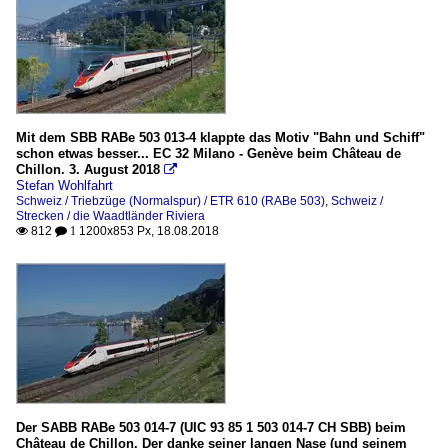
Mit dem SBB RABe 503 013-4 klappte das Motiv "Bahn und Schiff"
schon etwas besser... EC 32 Milano - Genève beim Château de
Chillon. 3. August 2018

Stefan Wohlfahrt
Schweiz / Triebzüge (Normalspur) / ETR 610 (RABe 503)
,
Schweiz /
Strecken / die Waadtländer Riviera
812
1200x853 Px, 18.08.2018

 1
Der SABB RABe 503 014-7 (UIC 93 85 1 503 014-7 CH SBB) beim
Château de Chillon. Der danke seiner langen Nase (und seinem