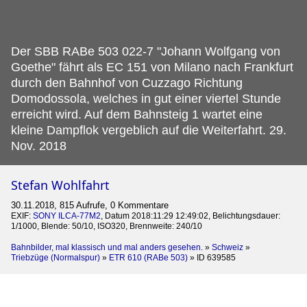
Der SBB RABe 503 022-7 "Johann Wolfgang von
Goethe" fährt als EC 151 von Milano nach Frankfurt
durch den Bahnhof von Cuzzago Richtung
Domodossola, welches in gut einer viertel Stunde
erreicht wird.
Auf dem Bahnsteig 1 wartet eine
kleine Dampflok vergeblich auf die Weiterfahrt. 29.
Nov. 2018
Stefan Wohlfahrt
30.11.2018, 815 Aufrufe, 0 Kommentare
EXIF:
SONY ILCA-77M2
, Datum 2018:11:29 12:49:02, Belichtungsdauer:
1/1000, Blende: 50/10, ISO320, Brennweite: 240/10
Bahnbilder, mal klassisch und mal anders gesehen.
»
Schweiz
»
Triebzüge (Normalspur)
»
ETR 610 (RABe 503)
»
ID 639585