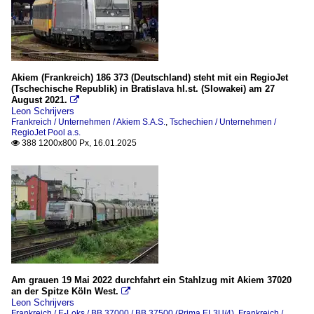
Akiem (Frankreich) 186 373 (Deutschland) steht mit ein RegioJet
(Tschechische Republik) in Bratislava hl.st. (Slowakei) am 27
August 2021.

Leon Schrijvers
Frankreich / Unternehmen / Akiem S.A.S.
,
Tschechien / Unternehmen /
RegioJet Pool a.s.
388 1200x800 Px, 16.01.2025

Am grauen 19 Mai 2022 durchfahrt ein Stahlzug mit Akiem 37020
an der Spitze Köln West.

Leon Schrijvers
Frankreich / E-Loks / BB 37000 / BB 37500 (Prima EL3U/4)
,
Frankreich /