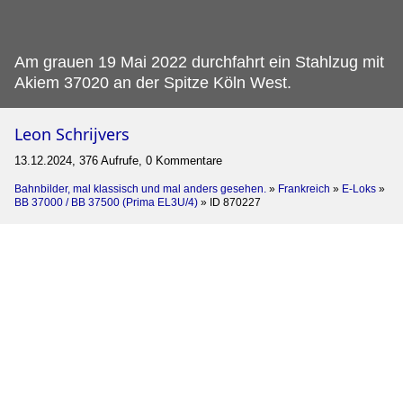
Am grauen 19 Mai 2022 durchfahrt ein Stahlzug mit
Akiem 37020 an der Spitze Köln West.
Leon Schrijvers
13.12.2024, 376 Aufrufe, 0 Kommentare
Bahnbilder, mal klassisch und mal anders gesehen.
»
Frankreich
»
E-Loks
»
BB 37000 / BB 37500 (Prima EL3U/4)
»
ID 870227