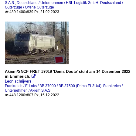
S.A.S.
,
Deutschland / Unternehmen / HSL Logistik GmbH
,
Deutschland /
Güterzüge / Offene Güterzüge
489 1400x939 Px, 21.02.2023

Akiem/SNCF FRET 37019 'Denis Doute' steht am 14 Dezember 2022
in Emmerich.

Leon schrijvers
Frankreich / E-Loks / BB 37000 / BB 37500 (Prima EL3U/4)
,
Frankreich /
Unternehmen / Akiem S.A.S.
448 1200x807 Px, 15.12.2022
