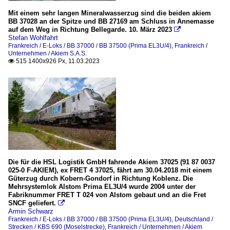
Mit einem sehr langen Mineralwasserzug sind die beiden akiem
BB 37028 an der Spitze und BB 27169 am Schluss in Annemasse
auf dem Weg in Richtung Bellegarde. 10. März 2023

Stefan Wohlfahrt
Frankreich / E-Loks / BB 37000 / BB 37500 (Prima EL3U/4)
,
Frankreich /
Unternehmen / Akiem S.A.S.
515 1400x926 Px, 11.03.2023

Die für die HSL Logistik GmbH fahrende Akiem 37025 (91 87 0037
025-0 F-AKIEM), ex FRET 4 37025, fährt am 30.04.2018 mit einem
Güterzug durch Kobern-Gondorf in Richtung Koblenz. Die
Mehrsystemlok Alstom Prima EL3U/4 wurde 2004 unter der
Fabriknummer FRET T 024 von Alstom gebaut und an die Fret
SNCF geliefert.

Armin Schwarz
Frankreich / E-Loks / BB 37000 / BB 37500 (Prima EL3U/4)
,
Deutschland /
Strecken / KBS 690 (Moselstrecke)
,
Frankreich / Unternehmen / Akiem