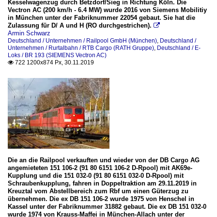
Kesselwagenzug durch Betzdorf/Sieg in Richtung Köln. Die
Vectron AC (200 km/h - 6.4 MW) wurde 2016 von Siemens Mobilitiy
in München unter der Fabriknummer 22054 gebaut. Sie hat die
Zulassung für D/ A und H (RO durchgestrichen).

Armin Schwarz
Deutschland / Unternehmen / Railpool GmbH (München)
,
Deutschland /
Unternehmen / Rurtalbahn / RTB Cargo (RATH Gruppe)
,
Deutschland / E-
Loks / BR 193 (SIEMENS Vectron AC)
722 1200x874 Px, 30.11.2019

Die an die Railpool verkauften und wieder von der DB Cargo AG
angemieteten 151 106-2 (91 80 6151 106-2 D-Rpool) mit AK69e-
Kupplung und die 151 032-0 (91 80 6151 032-0 D-Rpool) mit
Schraubenkupplung, fahren in Doppeltraktion am 29.11.2019 in
Kreuztal vom Abstellbereich zum Rbf um einen Güterzug zu
übernehmen. Die ex DB 151 106-2 wurde 1975 von Henschel in
Kassel unter der Fabriknummer 31882 gebaut. Die ex DB 151 032-0
wurde 1974 von Krauss-Maffei in München-Allach unter der