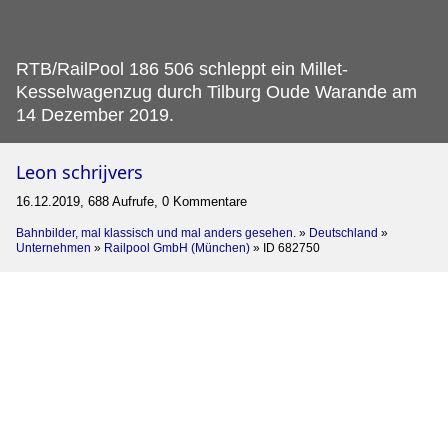
RTB/RailPool 186 506 schleppt ein Millet-
Kesselwagenzug durch Tilburg Oude Warande am
14 Dezember 2019.
Leon schrijvers
16.12.2019, 688 Aufrufe, 0 Kommentare
Bahnbilder, mal klassisch und mal anders gesehen.
»
Deutschland
»
Unternehmen
»
Railpool GmbH (München)
»
ID 682750