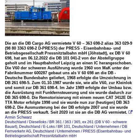
Die an die DB Cargo AG vermietete V 60 – 363 698-2 alias 363 029-9
(98 80 3363 698-2 D-PRESS) der PRESS - Eisenbahnbau- und
Betriebsgesellschaft Pressnitztalbahn mbH (Jöhstadt), ex DB V 60
698, hat am 06.12.2022 die DB 101 041-2 von der Abstellgruppe
geholt und im Hauptbahnhof Leipzig an einen IC herangeschoben.
Die V60 der schweren Ausführung wurde 1960 von MaK unter der
Fabriknummer 600287 gebaut uns als V 60 698 an die DB -
Deutsche Bundesbahn geliefert, 1968 erfolgte die Umzeichnung in
DB 261 698-5. Zum 01.10.1987 wurde sie, wie alle V60, zur Kleinlok
und somit zur DB 361 698-4. Im Jahr 1989 erfolgte der Umbau bzw.
die Ausrüstung mit Funkfernsteuerung und sie wurde dadurch zur
DB 365 698-0. Die Remotorisierung mit einem neuen CAT 3412E DI-
TTA Motor erfolgte 1998 und sie wurde nun zur (heutigen) DB 363
698-2. Die Ausmusterung bei der DB erfolgte 2007 und sie wurde
an die PRESS verkauft. Seit 2020 ist sie an die DB AG vermietet.

Armin Schwarz
Deutschland / Dieselloks / BR 361 / 363 / 365, ex 261 (DB V 60 - schwere
Bauart)
,
Deutschland / E-Loks / BR 101
,
Deutschland / Unternehmen / DB
Fernverkehr AG
,
Deutschland / Unternehmen / PRESS (Eisenbahnbau- und
Betriebsgesellschaft Pressnitztalbahn mbH