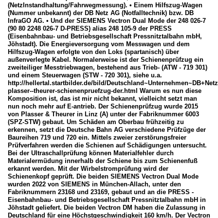
(NetzInstandhaltung/Fahrwegmessung). • Einem Hilfszug-Wagen
(Nummer unbekannt) der DB Netz AG (Notfalltechnik) bzw. DB
InfraGO AG. • Und der SIEMENS Vectron Dual Mode der 248 026-7
(90 80 2248 026-7 D-PRESS) alias 248 105-9 der PRESS
(Eisenbahnbau- und Betriebsgesellschaft Pressnitztalbahn mbH,
Jöhstadt). Die Energieversorgung vom Messwagen und dem
Hilfszug-Wagen erfolgte von den Loks (spartanisch) über
außenverlegte Kabel. Normalerweise ist der Schienenprüfzug ein
zweiteiliger Messtriebwagen, bestehend aus Trieb- (ATW - 719 301)
und einem Steuerwagen (STW - 720 301), siehe u.a.
http://hellertal.startbilder.de/bild/Deutschland~Unternehmen~DB+Net
plasser--theurer-schienenpruefzug-der.html Warum es nun diese
Komposition ist, das ist mir nicht bekannt, vielleicht setzt man
nun noch mehr auf E-antrieb. Der Schienenprüfzug wurde 2015
von Plasser & Theurer in Linz (A) unter der Fabriknummer 6003
(SPZ-STW) gebaut. Um Schäden am Oberbau frühzeitig zu
erkennen, setzt die Deutsche Bahn AG verschiedene Prüfzüge der
Baureihen 719 und 720 ein. Mittels zweier zerstörungsfreier
Prüfverfahren werden die Schienen auf Schädigungen untersucht.
Bei der Ultraschallprüfung können Materialfehler durch
Materialermüdung innerhalb der Schiene bis zum Schienenfuß
erkannt werden. Mit der Wirbelstromprüfung wird der
Schienenkopf geprüft. Die beiden SIEMENS Vectron Dual Mode
wurden 2022 von SIEMENS in München-Allach, unter den
Fabriknummern 23168 und 23169, gebaut und an die PRESS -
Eisenbahnbau- und Betriebsgesellschaft Pressnitztalbahn mbH in
Jöhstadt geliefert. Die beiden Vectron DM haben die Zulassung in
Deutschland für eine Höchstgeschwindigkeit 160 km/h. Der Vectron