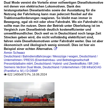
Dual Mode vereint die Vorteile einer vollwertigen Diesellokomotive
mit denen von elektrischen Lokomotiven. Dank des
leistungsstarken Dieselantriebs sowie der Ausstattung für die
Nutzung der Fahrleitung kann man jederzeit flexibel auf die
Traktionsanforderungen reagieren. So bleibt man immer in
Bewegung, egal ob mit oder ohne Fahrdraht. Wo ein Fahrdraht ist,
sollte man ihn nutzen. Denn der Betrieb unter Oberleitung ist im
Vergleich zum Dieselbetrieb deutlich kosteneffizienter und
umweltfreundlicher. Doch weil es in Deutschland noch lange Zeit
Strecken geben wird, die nicht vollständig elektrifiziert sind,
fahren viele Diesellokomotiven unter Fahrdraht weiter. Das ist aber
ökonomisch und ökologisch wenig sinnvoll. Dies ist hier ein
Beispiel einer echten Alternative.

Armin Schwarz
Deutschland / Bahndienstfahrzeuge / Messzüge /-wagen
,
Deutschland /
Unternehmen / PRESS (Eisenbahnbau- und Betriebsgesellschaft
Pressnitztalbahn mbH
,
Deutschland / Hybrid- und Zweikraftloks / BR 248 -
Siemens Vectron Dual Mode
,
Deutschland / Unternehmen / DB InfraGO AG
(Frankfurt a. M.) / D-DBMP
622 1400x973 Px, 16.06.2024
