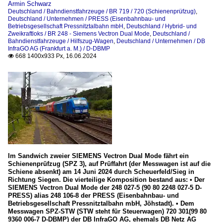
Armin Schwarz
Deutschland / Bahndienstfahrzeuge / BR 719 / 720 (Schienenprüfzug)
,
Deutschland / Unternehmen / PRESS (Eisenbahnbau- und
Betriebsgesellschaft Pressnitztalbahn mbH
,
Deutschland / Hybrid- und
Zweikraftloks / BR 248 - Siemens Vectron Dual Mode
,
Deutschland /
Bahndienstfahrzeuge / Hilfszug-Wagen
,
Deutschland / Unternehmen / DB
InfraGO AG (Frankfurt a. M.) / D-DBMP
668 1400x933 Px, 16.06.2024

Im Sandwich zweier SIEMENS Vectron Dual Mode fährt ein
Schienenprüfzug (SPZ 3), auf Prüffahrt (der Messwagen ist auf die
Schiene absenkt) am 14 Juni 2024 durch Scheuerfeld/Sieg in
Richtung Siegen. Die vierteilige Komposition bestand aus: • Der
SIEMENS Vectron Dual Mode der 248 027-5 (90 80 2248 027-5 D-
PRESS) alias 248 106-8 der PRESS (Eisenbahnbau- und
Betriebsgesellschaft Pressnitztalbahn mbH, Jöhstadt). • Dem
Messwagen SPZ-STW (STW steht für Steuerwagen) 720 301(99 80
9360 006-7 D-DBMP) der DB InfraGO AG, ehemals DB Netz AG