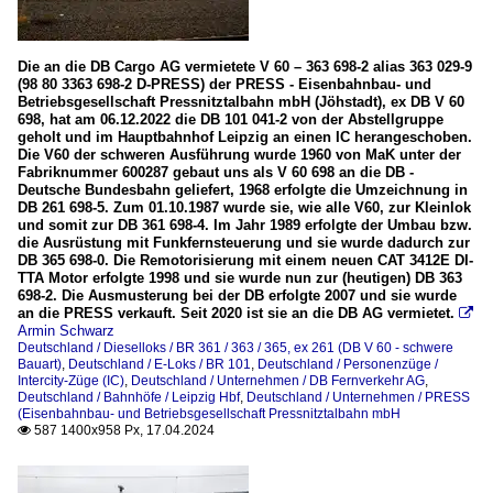
Die an die DB Cargo AG vermietete V 60 – 363 698-2 alias 363 029-9
(98 80 3363 698-2 D-PRESS) der PRESS - Eisenbahnbau- und
Betriebsgesellschaft Pressnitztalbahn mbH (Jöhstadt), ex DB V 60
698, hat am 06.12.2022 die DB 101 041-2 von der Abstellgruppe
geholt und im Hauptbahnhof Leipzig an einen IC herangeschoben.
Die V60 der schweren Ausführung wurde 1960 von MaK unter der
Fabriknummer 600287 gebaut uns als V 60 698 an die DB -
Deutsche Bundesbahn geliefert, 1968 erfolgte die Umzeichnung in
DB 261 698-5. Zum 01.10.1987 wurde sie, wie alle V60, zur Kleinlok
und somit zur DB 361 698-4. Im Jahr 1989 erfolgte der Umbau bzw.
die Ausrüstung mit Funkfernsteuerung und sie wurde dadurch zur
DB 365 698-0. Die Remotorisierung mit einem neuen CAT 3412E DI-
TTA Motor erfolgte 1998 und sie wurde nun zur (heutigen) DB 363
698-2. Die Ausmusterung bei der DB erfolgte 2007 und sie wurde
an die PRESS verkauft. Seit 2020 ist sie an die DB AG vermietet.

Armin Schwarz
Deutschland / Dieselloks / BR 361 / 363 / 365, ex 261 (DB V 60 - schwere
Bauart)
,
Deutschland / E-Loks / BR 101
,
Deutschland / Personenzüge /
Intercity-Züge (IC)
,
Deutschland / Unternehmen / DB Fernverkehr AG
,
Deutschland / Bahnhöfe / Leipzig Hbf
,
Deutschland / Unternehmen / PRESS
(Eisenbahnbau- und Betriebsgesellschaft Pressnitztalbahn mbH
587 1400x958 Px, 17.04.2024
