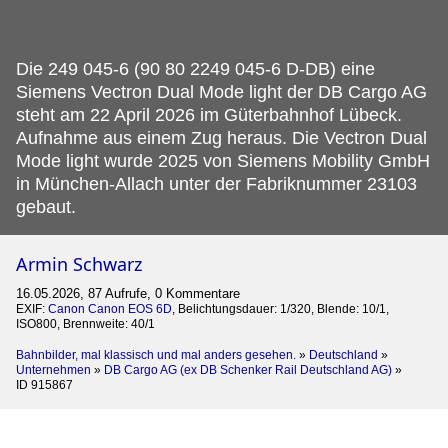
Die 249 045-6 (90 80 2249 045-6 D-DB) eine
Siemens Vectron Dual Mode light der DB Cargo AG
steht am 22 April 2026 im Güterbahnhof Lübeck.
Aufnahme aus einem Zug heraus. Die Vectron Dual
Mode light wurde 2025 von Siemens Mobility GmbH
in München-Allach unter der Fabriknummer 23103
gebaut.
Armin Schwarz
16.05.2026, 87 Aufrufe, 0 Kommentare
EXIF:
Canon Canon EOS 6D
, Belichtungsdauer: 1/320, Blende: 10/1,
ISO800, Brennweite: 40/1
Bahnbilder, mal klassisch und mal anders gesehen.
»
Deutschland
»
Unternehmen
»
DB Cargo AG (ex DB Schenker Rail Deutschland AG)
»
ID 915867