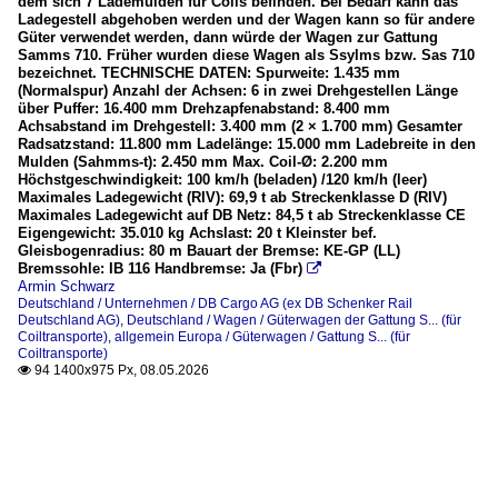
dem sich 7 Lademulden für Coils befinden. Bei Bedarf kann das
Ladegestell abgehoben werden und der Wagen kann so für andere
Güter verwendet werden, dann würde der Wagen zur Gattung
Samms 710. Früher wurden diese Wagen als Ssylms bzw. Sas 710
bezeichnet. TECHNISCHE DATEN: Spurweite: 1.435 mm
(Normalspur) Anzahl der Achsen: 6 in zwei Drehgestellen Länge
über Puffer: 16.400 mm Drehzapfenabstand: 8.400 mm
Achsabstand im Drehgestell: 3.400 mm (2 × 1.700 mm) Gesamter
Radsatzstand: 11.800 mm Ladelänge: 15.000 mm Ladebreite in den
Mulden (Sahmms-t): 2.450 mm Max. Coil-Ø: 2.200 mm
Höchstgeschwindigkeit: 100 km/h (beladen) /120 km/h (leer)
Maximales Ladegewicht (RIV): 69,9 t ab Streckenklasse D (RIV)
Maximales Ladegewicht auf DB Netz: 84,5 t ab Streckenklasse CE
Eigengewicht: 35.010 kg Achslast: 20 t Kleinster bef.
Gleisbogenradius: 80 m Bauart der Bremse: KE-GP (LL)
Bremssohle: IB 116 Handbremse: Ja (Fbr)

Armin Schwarz
Deutschland / Unternehmen / DB Cargo AG (ex DB Schenker Rail
Deutschland AG)
,
Deutschland / Wagen / Güterwagen der Gattung S... (für
Coiltransporte)
,
allgemein Europa / Güterwagen / Gattung S... (für
Coiltransporte)
94 1400x975 Px, 08.05.2026
