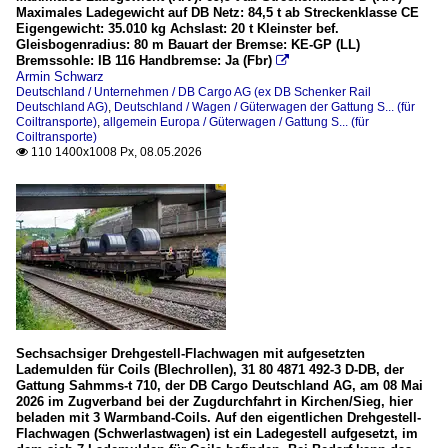
Maximales Ladegewicht auf DB Netz: 84,5 t ab Streckenklasse CE
Eigengewicht: 35.010 kg Achslast: 20 t Kleinster bef.
Gleisbogenradius: 80 m Bauart der Bremse: KE-GP (LL)
Bremssohle: IB 116 Handbremse: Ja (Fbr)

Armin Schwarz
Deutschland / Unternehmen / DB Cargo AG (ex DB Schenker Rail
Deutschland AG)
,
Deutschland / Wagen / Güterwagen der Gattung S... (für
Coiltransporte)
,
allgemein Europa / Güterwagen / Gattung S... (für
Coiltransporte)
110 1400x1008 Px, 08.05.2026

Sechsachsiger Drehgestell-Flachwagen mit aufgesetzten
Lademulden für Coils (Blechrollen), 31 80 4871 492-3 D-DB, der
Gattung Sahmms-t 710, der DB Cargo Deutschland AG, am 08 Mai
2026 im Zugverband bei der Zugdurchfahrt in Kirchen/Sieg, hier
beladen mit 3 Warmband-Coils. Auf den eigentlichen Drehgestell-
Flachwagen (Schwerlastwagen) ist ein Ladegestell aufgesetzt, im