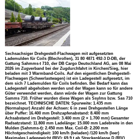
Sechsachsiger Drehgestell-Flachwagen mit aufgesetzten
Lademulden für Coils (Blechrollen), 31 80 4871 492-3 D-DB, der
Gattung Sahmms-t 710, der DB Cargo Deutschland AG, am 08 Mai
2026 im Zugverband bei der Zugdurchfahrt in Kirchen/Sieg, hier
beladen mit 3 Warmband-Coils. Auf den eigentlichen Drehgestell-
Flachwagen (Schwerlastwagen) ist ein Ladegestell aufgesetzt, im
dem sich 7 Lademulden für Coils befinden. Bei Bedarf kann das
Ladegestell abgehoben werden und der Wagen kann so für andere
Güter verwendet werden, dann würde der Wagen zur Gattung
Samms 710. Früher wurden diese Wagen als Ssylms bzw. Sas 710
bezeichnet. TECHNISCHE DATEN: Spurweite: 1.435 mm
(Normalspur) Anzahl der Achsen: 6 in zwei Drehgestellen Länge
über Puffer: 16.400 mm Drehzapfenabstand: 8.400 mm
Achsabstand im Drehgestell: 3.400 mm (2 × 1.700 mm) Gesamter
Radsatzstand: 11.800 mm Ladelänge: 15.000 mm Ladebreite in den
Mulden (Sahmms-t): 2.450 mm Max. Coil-Ø: 2.200 mm
Höchstgeschwindigkeit: 100 km/h (beladen) /120 km/h (leer)
Maximales Ladegewicht (RIV): 69,9 t ab Streckenklasse D (RIV)