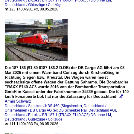
Deutschland / E-Loks / BR 187.1 (TRAXX F140 AC3) DB ohne LM
,
Deutschland / Güterzüge / Coilzüge
123 1400x981 Px, 08.05.2026

Die 187 186 (91 80 6187 186-2 D-DB) der DB Cargo AG fährt am 08
Mai 2026 mit einem Warmband-Coilzug durch Kirchen/Sieg in
Richtung Siegen bzw. Kreuztal. Die Wagen waren meist
sechsachsige offene Wagen der Gattung Sahmms. Die Bombardier
TRAXX F140 AC3 wurde 2016 von der Bombardier Transportation
GmbH in Kassel unter der Fabriknummer 35239 gebaut. Die für 140
km/h konzipierte Lok hat nur die Zulassung für Deutschland.

Armin Schwarz
Deutschland / Strecken / KBS 460 (Siegstrecke)
,
Deutschland /
Unternehmen / DB Cargo AG (ex DB Schenker Rail Deutschland AG)
,
Deutschland / E-Loks / BR 187.1 (TRAXX F140 AC3) DB ohne LM
,
Deutschland / Güterzüge / Coilzüge
111 1400x933 Px, 08.05.2026
