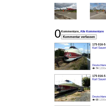
0
Kommentare,
Alle Kommentare
Kommentar verfassen
175 016-5 
Karl Saue
Deutschland
74
1200x

175 016-5 
Karl Saue
Deutschland
68
1200x
