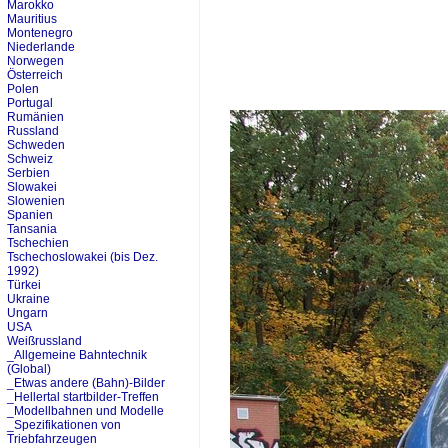
Marokko
Mauritius
Montenegro
Niederlande
Norwegen
Österreich
Polen
Portugal
Rumänien
Russland
Schweden
Schweiz
Serbien
Slowakei
Slowenien
Spanien
Tansania
Tschechien
Tschechoslowakei (bis Dez.
1992)
Türkei
Ukraine
Ungarn
USA
Weißrussland
_Allgemeine Bahntechnik
(Global)
_Etwas andere (Bahn)-Bilder
_Hellertal startbilder-Treffen
_Modellbahnen und Modelle
_Spezifikationen von
Triebfahrzeugen