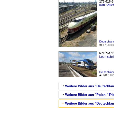
175 016-5 
Karl Saue
Deutschland
67
985x1

NbE SA 13
Leon schri
Deutschland 
467
1200

Weitere Bilder aus "Deutschlan
Weitere Bilder aus "Polen / Tri
Weitere Bilder aus "Deutschland