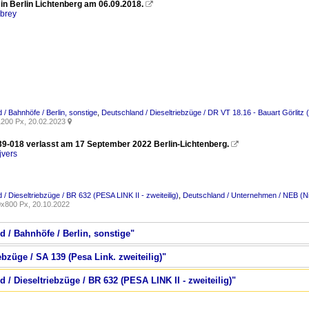
in Berlin Lichtenberg am 06.09.2018.

rbrey
 / Bahnhöfe / Berlin, sonstige
,
Deutschland / Dieseltriebzüge / DR VT 18.16 - Bauart Görlit
200 Px, 20.02.2023

9-018 verlasst am 17 September 2022 Berlin-Lichtenberg.

jvers
/ Dieseltriebzüge / BR 632 (PESA LINK II - zweiteilig)
,
Deutschland / Unternehmen / NEB (N
x800 Px, 20.10.2022
d / Bahnhöfe / Berlin, sonstige"
ebzüge / SA 139 (Pesa Link. zweiteilig)"
 / Dieseltriebzüge / BR 632 (PESA LINK II - zweiteilig)"