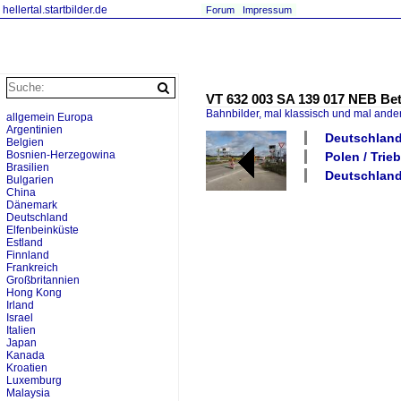
hellertal.startbilder.de
Forum
Impressum
VT 632 003 SA 139 017 NEB Bet
Bahnbilder, mal klassisch und mal ande
allgemein Europa
Argentinien
Deutschland 
Belgien
Bosnien-Herzegowina
Polen / Trie
Brasilien
Deutschland 
Bulgarien
China
Dänemark
Deutschland
Elfenbeinküste
Estland
Finnland
Frankreich
Großbritannien
Hong Kong
Irland
Israel
Italien
Japan
Kanada
Kroatien
Luxemburg
Malaysia