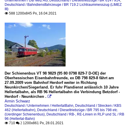
Unternehmen / DB Netz AG
,
Deutschland / Dieseltriebzüge / BR 614 / 914
,
Deutschland / Bahndienstfahrzeuge / BR 719.2 Lichtraummesszug (LIMEZ
III)
588 1200x845 Px, 16.04.2021

Der Schienenbus VT 98 9829 (95 80 0798 829-7 D-OE) der
Oberhessischen Eisenbahnfreunde, ex DB 798 829-8 fährt am
27.09.2009 vom Bahnhof Herdorf weiter in Richtung
Neunkirchen/Siegerland. Er fuhr Plandienst anlässlich 10 Jahre
Hellertalbahn, als RB 96 Hellertalbahn die Verbindung Betzdorf -
Herdorf - Neunkirchen .

Armin Schwarz
Deutschland / Unternehmen / HellertalBahn
,
Deutschland / Strecken / KBS
462 (Hellertalbahn)
,
Deutschland / Dieseltriebzüge / BR 795 bis 798 etc.
(Uerdinger Schienenbus)
,
Deutschland / RB-, RE-Linien in RLP und SL / RB
96 (Hellertal-Bahn)
710
1200x861 Px, 28.01.2021

 2