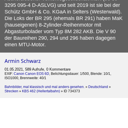
3295 095-4 D-ASLVG) und seit 2019 ist sie bei der
Schütz GmbH & Co. KGaA in Selters (Westerwald).
Die Loks der BR 295 (ehemals BR 291) haben MaK
(hauseigenen) 8-Zylinder-Reihenmotor mit
Abgasturbolader vom Typ 8M 282 AKB. Die V 90
der Baureihen 290, 294 und 296 haben dagegen
einen MTU-Motor.
Armin Schwarz
01.05.2021, 589 Aufrufe, 0 Kommentare
EXIF:
Canon Canon EOS 6D
, Belichtungsdauer: 1/500, Blende: 10/1,
ISO1000, Brennweite: 40/1
Bahnbilder, mal klassisch und mal anders gesehen.
»
Deutschland
»
Strecken
»
KBS 462 (Hellertalbahn)
»
ID 734373