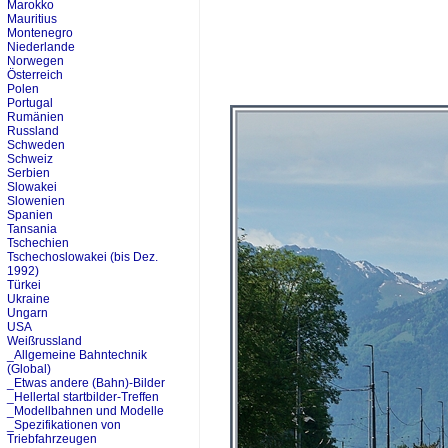
Marokko
Mauritius
Montenegro
Niederlande
Norwegen
Österreich
Polen
Portugal
Rumänien
Russland
Schweden
Schweiz
Serbien
Slowakei
Slowenien
Spanien
Tansania
Tschechien
Tschechoslowakei (bis Dez.
1992)
Türkei
Ukraine
Ungarn
USA
Weißrussland
_Allgemeine Bahntechnik
(Global)
_Etwas andere (Bahn)-Bilder
_Hellertal startbilder-Treffen
_Modellbahnen und Modelle
_Spezifikationen von
Triebfahrzeugen