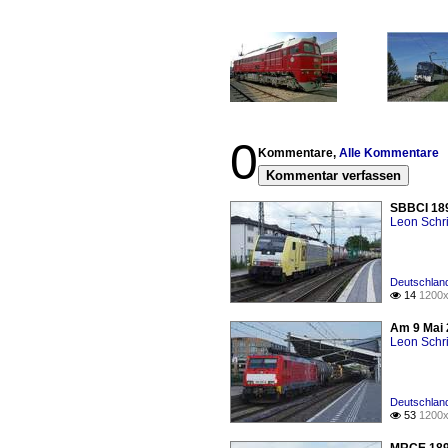
0
Kommentare,
Alle Kommentare
Kommentar verfassen
SBBCI 189
Leon Schri
Deutschlan
14
1200x

Am 9 Mai 
Leon Schri
Deutschlan
53
1200x
