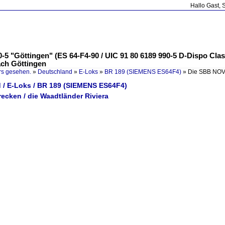
Hallo Gast, 
 "Göttingen" (ES 64-F4-90 / UIC 91 80 6189 990-5 D-Dispo Class
ach Göttingen
rs gesehen.
»
Deutschland
»
E-Loks
»
BR 189 (SIEMENS ES64F4)
»
Die SBB NOVE
 / E-Loks / BR 189 (SIEMENS ES64F4)
recken / die Waadtländer Riviera