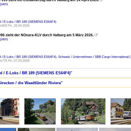
999 zieht ein Containerzug durch Valburg am 14 April 2026.

jvers
d / E-Loks / BR 189 (SIEMENS ES64F4)
x800 Px, 26.04.2026
96 zieht der NOvara-KLV durch Valburg am 5 März 2026.

jvers
d / E-Loks / BR 189 (SIEMENS ES64F4)
,
Schweiz / Unternehmen / SBB Cargo International 
x775 Px, 07.03.2026
nd / E-Loks / BR 189 (SIEMENS ES64F4)"
Strecken / die Waadtländer Riviera"