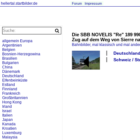
hellertal.startbilder.de
Forum
Impressum
Die SBB NOVELIS "Re" 189 990-5
Zug auf dem Weg von Sierre n
allgemein Europa
Bahnbilder, mal klassisch und mal ande
Argentinien
Belgien
Deutschland
Bosnien-Herzegowina
Brasilien
Schweiz / St
Bulgarien
China
Dänemark
Deutschland
Elfenbeinküste
Estland
Finnland
Frankreich
Großbritannien
Hong Kong
Irland
Israel
Italien
Japan
Kanada
Kroatien
Luxemburg
Malaysia