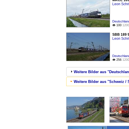
MRCE 189 
Leon Schri
Deutschlan
100
1200

SBB 189 9
Leon Schri
Deutschlan
256
1200

Weitere Bilder aus "Deutschla
Weitere Bilder aus "Schweiz / 