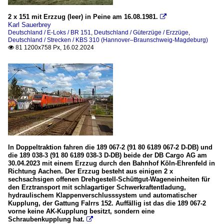
2 x 151 mit Erzzug (leer) in Peine am 16.08.1981.

Karl Sauerbrey
Deutschland / E-Loks / BR 151
,
Deutschland / Güterzüge / Erzzüge
,
Deutschland / Strecken / KBS 310 (Hannover–Braunschweig-Magdeburg)
81 1200x758 Px, 16.02.2024

In Doppeltraktion fahren die 189 067-2 (91 80 6189 067-2 D-DB) und
die 189 038-3 (91 80 6189 038-3 D-DB) beide der DB Cargo AG am
30.04.2023 mit einem Erzzug durch den Bahnhof Köln-Ehrenfeld in
Richtung Aachen. Der Erzzug besteht aus einigen 2 x
sechsachsigen offenen Drehgestell-Schüttgut-Wageneinheiten für
den Erztransport mit schlagartiger Schwerkraftentladung,
hydraulischem Klappenverschlusssystem und automatischer
Kupplung, der Gattung Falrrs 152. Auffällig ist das die 189 067-2
vorne keine AK-Kupplung besitzt, sondern eine
Schraubenkupplung hat.
