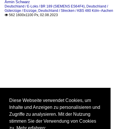
Armin Schwarz
Deutschland / E-Loks / BR 189 (SIEMENS ES64F4)
,
Deutschland /
Güterzüge / Erzzüge
,
Deutschland / Strecken / KBS 480 Köln–Aachen
562 1600x1100 Px, 02.08.2023

Diese Webseite verwendet Cookies, um
Inhalte und Anzeigen zu personalisieren und
Zugriffe zu analysieren. Mit der Nutzung
stimmen Sie der Verwendung von Cookies
zu. Mehr erfahren: