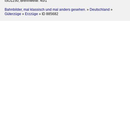
ISO1250, Brennweite: 40/1
Bahnbilder, mal klassisch und mal anders gesehen.
»
Deutschland
»
Güterzüge
»
Erzzüge
»
ID 885682