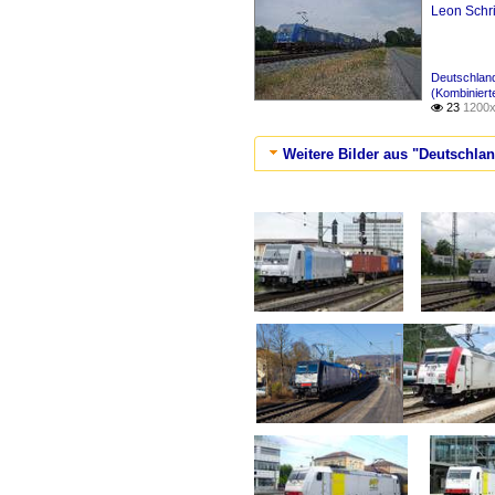
Leon Schri
Deutschlan
(Kombiniert
23
1200x

Weitere Bilder aus "Deutschla