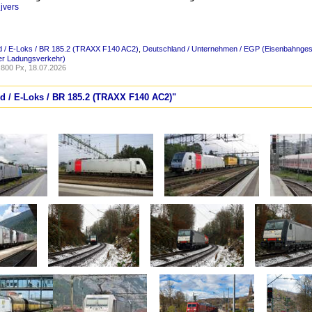
jvers
d / E-Loks / BR 185.2 (TRAXX F140 AC2)
,
Deutschland / Unternehmen / EGP (Eisenbahnges
er Ladungsverkehr)
800 Px, 18.07.2026
nd / E-Loks / BR 185.2 (TRAXX F140 AC2)"