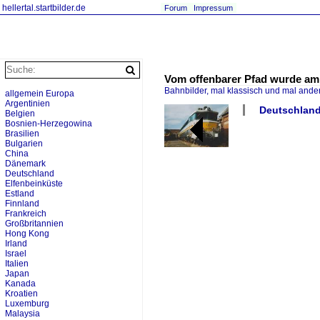
hellertal.startbilder.de
Forum
Impressum
Vom offenbarer Pfad wurde am 
Bahnbilder, mal klassisch und mal ande
allgemein Europa
Argentinien
Deutschland
Belgien
Bosnien-Herzegowina
Brasilien
Bulgarien
China
Dänemark
Deutschland
Elfenbeinküste
Estland
Finnland
Frankreich
Großbritannien
Hong Kong
Irland
Israel
Italien
Japan
Kanada
Kroatien
Luxemburg
Malaysia