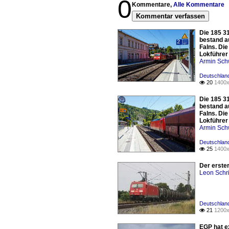
0
Kommentare,
Alle Kommentare
Kommentar verfassen
Die 185 3
bestand a
Falns. Di
Lokführer
Armin Sch
Deutschland
20
1400x

Die 185 3
bestand a
Falns. Di
Lokführer
Armin Sch
Deutschland
25
1400x

Der erste
Leon Schri
Deutschlan
21
1200x

EGP hat e