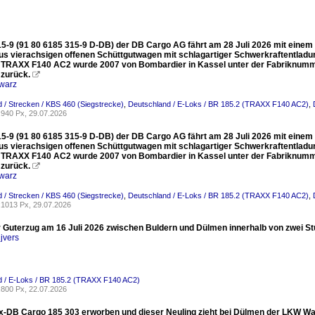
15-9 (91 80 6185 315-9 D-DB) der DB Cargo AG fährt am 28 Juli 2026 mit einem 
us vierachsigen offenen Schüttgutwagen mit schlagartiger Schwerkraftentla
e TRAXX F140 AC2 wurde 2007 von Bombardier in Kassel unter der Fabriknumm
 zurück.

warz
 / Strecken / KBS 460 (Siegstrecke)
,
Deutschland / E-Loks / BR 185.2 (TRAXX F140 AC2)
,
940 Px, 29.07.2026
15-9 (91 80 6185 315-9 D-DB) der DB Cargo AG fährt am 28 Juli 2026 mit einem 
us vierachsigen offenen Schüttgutwagen mit schlagartiger Schwerkraftentla
e TRAXX F140 AC2 wurde 2007 von Bombardier in Kassel unter der Fabriknumm
 zurück.

warz
 / Strecken / KBS 460 (Siegstrecke)
,
Deutschland / E-Loks / BR 185.2 (TRAXX F140 AC2)
,
1013 Px, 29.07.2026
r Guterzug am 16 Juli 2026 zwischen Buldern und Dülmen innerhalb von zwei S
jvers
d / E-Loks / BR 185.2 (TRAXX F140 AC2)
800 Px, 22.07.2026
x-DB Cargo 185 303 erworben und dieser Neuling zieht bei Dülmen der LKW Wal