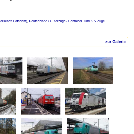
ellschaft Potsdam)
,
Deutschland / Güterzüge / Container- und KLV-Züge
zur Galerie