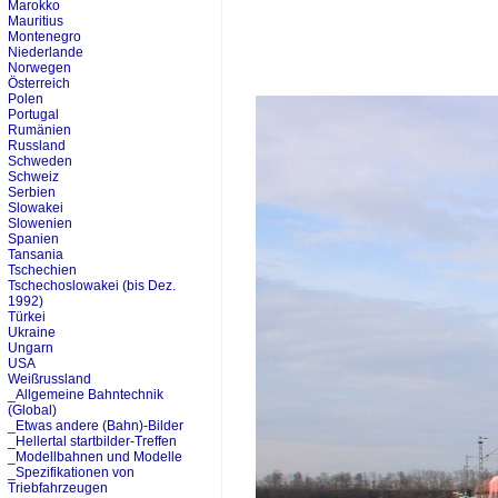
Marokko
Mauritius
Montenegro
Niederlande
Norwegen
Österreich
Polen
Portugal
Rumänien
Russland
Schweden
Schweiz
Serbien
Slowakei
Slowenien
Spanien
Tansania
Tschechien
Tschechoslowakei (bis Dez.
1992)
Türkei
Ukraine
Ungarn
USA
Weißrussland
_Allgemeine Bahntechnik
(Global)
_Etwas andere (Bahn)-Bilder
_Hellertal startbilder-Treffen
_Modellbahnen und Modelle
_Spezifikationen von
Triebfahrzeugen